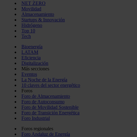
NET ZERO
Movilidad
Almacenamiento
Startups & Innovación
Hidrógeno
Top 10
Tech
Bioenergía
LATAM
Eficiencia
Digitalización
Más secciones
Eventos
La Noche de la Energía
10 claves del sector energético
Foros
Foro de Almacenamiento
Foro de Autoconsumo
Foro de Movilidad Sostenible
Foro de Transición Energética
Foro Industrial
Foros regionales
Foro Andaluz de Energía