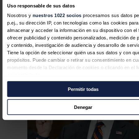
Uso responsable de sus datos
Heelstone Renewable Energy,
Nosotros y
nuestros 1022 socios
procesamos sus datos pe
compañía de Qualitas Energy,
p.ej., su dirección IP, con tecnologías como las cookies para
adquiere un proyecto solar
almacenar y acceder la información en su dispositivo con el 
fotovoltaico de 188 MWp en Estados
ofrecer publicidad y contenido personalizados, medición de p
Unidos
y contenido, investigación de audiencia y desarrollo de servi
Tiene la opción de seleccionar quién usa sus datos y con qu
Redacción
05/08/2026
propósitos. Puede cambiar o retirar su consentimiento en cu
momento desde la Declaración de cookies o clicando en el 
consentimiento.
Permitir todas
Si lo permite, también quisiéramos:
Recopilar información sobre su ubicación geográfica
puede tener una precisión de varios metros
Denegar
Identificar su dispositivo analizándolo activamente p
características específicas (huellas digitales)
Obtenga más información sobre cómo se procesan sus dato
personales y establezca sus preferencias en la
sección de 