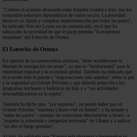
"Celebro el acuerdo alcanzado entre Estados Unidos e Irán, tras los
sostenidos esfuerzos diplomáticos de varios socios. La prioridad
ahora es su rápida y completa implementación por todas las partes",
ha indicado Von der Leyen en un comunicado, en el que ha
subrayado la necesidad de que le pacto permita "la reapertura
inmediata" del Estrecho de Ormuz.
El Estrecho de Ormuz
En opinión de la conservadora alemana, "debe restablecerse la
libertad de navegación sin peaje", ya que es "fundamental" para la
estabilidad regional y la economía global. También ha indicado que
el acuerdo abre la puerta a "negociaciones más amplias" sobre la paz
y la seguridad en Oriente Próximo y que debería poner fin a los
programas nucleares y balísticos de Irán y a "sus actividades
desestabilizadoras en la región".
También ha dicho que, "por supuesto", no puede haber paz en
Oriente Próximo "mientras Líbano esté en llamas", y ha instado a
"todas las partes" --aunque sin mencionar directamente a Israel-- a
"respetar la soberanía e integridad territorial" de Líbano y a aplicar
"un alto el fuego genuino".
Al hilo, ha señalado que "Europa está dispuesta a desempeñar su