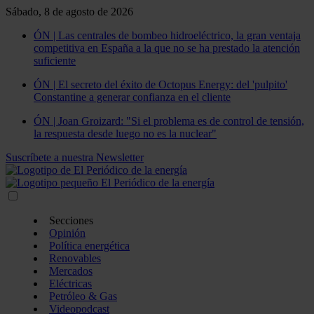
Sábado, 8 de agosto de 2026
ÓN | Las centrales de bombeo hidroeléctrico, la gran ventaja
competitiva en España a la que no se ha prestado la atención
suficiente
ÓN | El secreto del éxito de Octopus Energy: del 'pulpito'
Constantine a generar confianza en el cliente
ÓN | Joan Groizard: "Si el problema es de control de tensión,
la respuesta desde luego no es la nuclear"
Suscríbete a nuestra Newsletter
Secciones
Opinión
Política energética
Renovables
Mercados
Eléctricas
Petróleo & Gas
Videopodcast