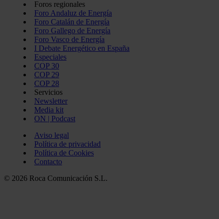
Foros regionales
Foro Andaluz de Energía
Foro Catalán de Energía
Foro Gallego de Energía
Foro Vasco de Energía
I Debate Energético en España
Especiales
COP 30
COP 29
COP 28
Servicios
Newsletter
Media kit
ON | Podcast
Aviso legal
Política de privacidad
Política de Cookies
Contacto
© 2026 Roca Comunicación S.L.