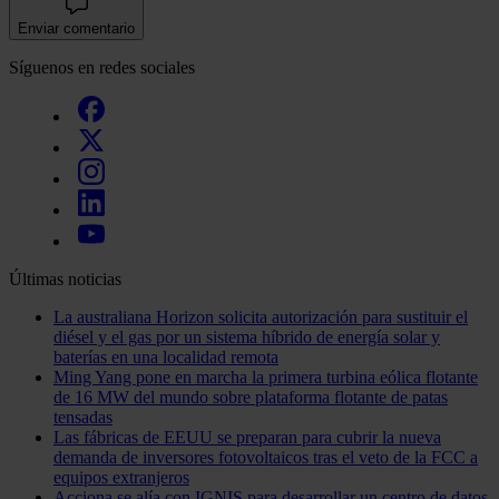
Enviar comentario
Síguenos en redes sociales
Últimas noticias
La australiana Horizon solicita autorización para sustituir el
diésel y el gas por un sistema híbrido de energía solar y
baterías en una localidad remota
Ming Yang pone en marcha la primera turbina eólica flotante
de 16 MW del mundo sobre plataforma flotante de patas
tensadas
Las fábricas de EEUU se preparan para cubrir la nueva
demanda de inversores fotovoltaicos tras el veto de la FCC a
equipos extranjeros
Acciona se alía con IGNIS para desarrollar un centro de datos