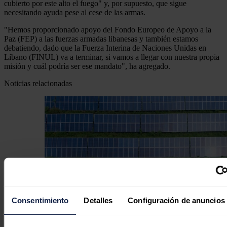
cubierto por este alto el fuego" y, por supuesto, que sigue
necesitando ayuda pese al cese de las armas.
"Hemos proporcionado apoyo del Fondo Europeo de Apoyo a la
Paz (FEP) a las fuerzas armadas libanesas y también estamos
debatiendo, dado que la Fuerza Interina de Naciones Unidas en
Líbano (FINUL) va a terminar, si vamos a llegar con nuestra propia
misión y cuál podría ser ese mandato", ha agregado.
Noticias relacionadas
Consentimiento
Detalles
Configuración de anuncios