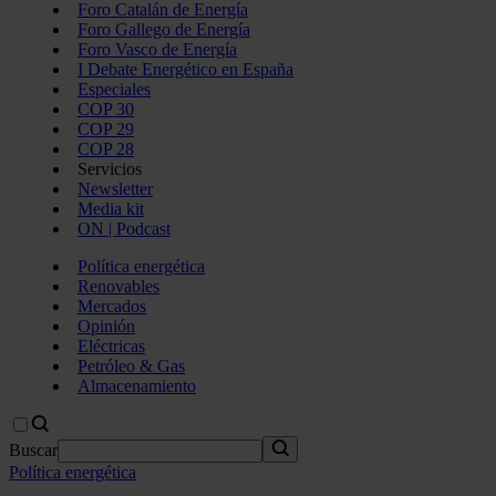
Foro Catalán de Energía
Foro Gallego de Energía
Foro Vasco de Energía
I Debate Energético en España
Especiales
COP 30
COP 29
COP 28
Servicios
Newsletter
Media kit
ON | Podcast
Política energética
Renovables
Mercados
Opinión
Eléctricas
Petróleo & Gas
Almacenamiento
Buscar
Política energética