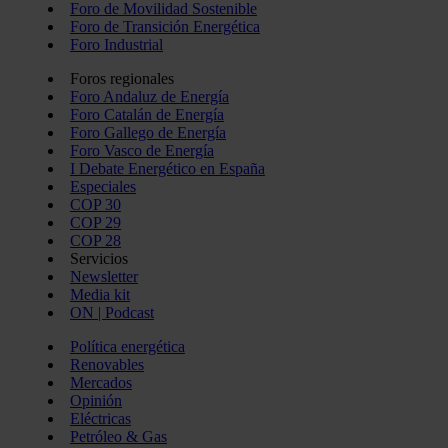
Foro de Movilidad Sostenible
Foro de Transición Energética
Foro Industrial
Foros regionales
Foro Andaluz de Energía
Foro Catalán de Energía
Foro Gallego de Energía
Foro Vasco de Energía
I Debate Energético en España
Especiales
COP 30
COP 29
COP 28
Servicios
Newsletter
Media kit
ON | Podcast
Política energética
Renovables
Mercados
Opinión
Eléctricas
Petróleo & Gas