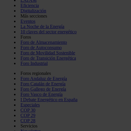
LATAM
Eficiencia
Digitalización
Más secciones
Eventos
La Noche de la Energía
10 claves del sector energético
Foros
Foro de Almacenamiento
Foro de Autoconsumo
Foro de Movilidad Sostenible
Foro de Transición Energética
Foro Industrial
Foros regionales
Foro Andaluz de Energía
Foro Catalán de Energía
Foro Gallego de Energía
Foro Vasco de Energía
I Debate Energético en España
Especiales
COP 30
COP 29
COP 28
Servicios