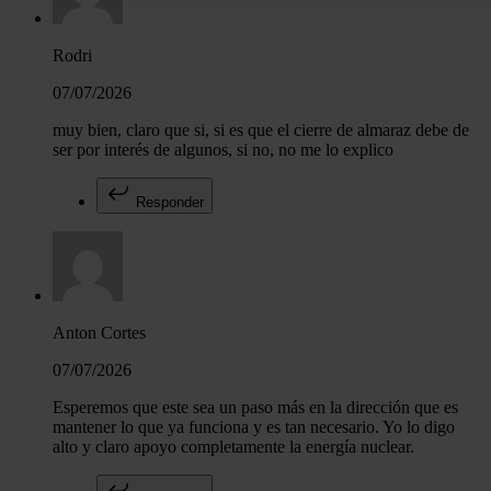
la Declaración de cookies.
Rodri
Las cookies de este sitio web se usan para personalizar el c
y los anuncios, ofrecer funciones de redes sociales y analiza
07/07/2026
tráfico. Además, compartimos información sobre el uso que 
muy bien, claro que si, si es que el cierre de almaraz debe de
sitio web con nuestros partners de redes sociales, publicida
ser por interés de algunos, si no, no me lo explico
análisis web, quienes pueden combinarla con otra informació
haya proporcionado o que hayan recopilado a partir del uso 
Responder
hecho de sus servicios.
Anton Cortes
07/07/2026
Esperemos que este sea un paso más en la dirección que es
mantener lo que ya funciona y es tan necesario. Yo lo digo
alto y claro apoyo completamente la energía nuclear.