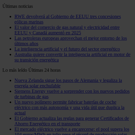
Últimas noticias
RWE devolverá al Gobierno de EEUU tres concesiones
eólicas marinas
El valor del comercio de gas natural y electricidad entre
EEUU y Canadá aumentó en 2025
Las petroleras europeas aprovechan el mejor entorno de los
últimos años
La inteligencia artificial y el futuro del sector energético
Australia quiere convertir la inteligencia artificial en motor de
su transición energética
Lo más leído
Últimas 24 horas
Nueva Zelanda sigue los pasos de Alemania y legaliza la
energía solar enchufable
Siemens Energy vuelve a sorprender con los nuevos pedidos
de turbinas de gas
Un nuevo polímero permite fabricar baterías de coche
eléctrico con más autonomía y una vida útil que duplica la
actual
El Gobierno actualiza las reglas para generar Certificados de
Ahorro Energético en el transporte
El mercado eléctrico vuelve a encarecerse: el pool supera los
104 euros/MWh en julio pese al récord de producción solar