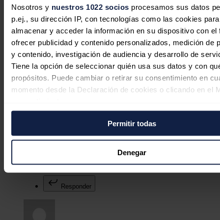
Nosotros y
nuestros 1022 socios
procesamos sus datos pe
Mientras muchos países refuerzan su apuesta por la energía
p.ej., su dirección IP, con tecnologías como las cookies para
nuclear, España también reconoce con esta decisión el valor
de una industria que cumple los máximos estándares de
almacenar y acceder la información en su dispositivo con el 
seguridad y abastece a Europa.
ofrecer publicidad y contenido personalizados, medición de p
y contenido, investigación de audiencia y desarrollo de servi
Responder
Tiene la opción de seleccionar quién usa sus datos y con qu
propósitos. Puede cambiar o retirar su consentimiento en cu
momento desde la Declaración de cookies o clicando en el 
consentimiento.
OAcosta
Permitir todas
Si lo permite, también quisiéramos:
07/07/2026
Recopilar información sobre su ubicación geográfica
puede tener una precisión de varios metros
Denegar
Hmmm este puede ser un paso importante para la continuidad
Identificar su dispositivo analizándolo activamente p
de la nuclear, en general, de la nuclear en España (ojalá).
características específicas (huellas digitales)
Responder
Obtenga más información sobre cómo se procesan sus dato
personales y establezca sus preferencias en la
sección de 
Puede cambiar o retirar su consentimiento en cualquier mo