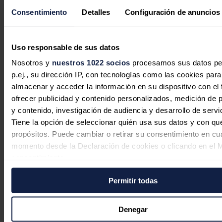
Consentimiento
Detalles
Configuración de anuncios
El interés por las baterías industriales
se dispara un 75% en España tras el
Uso responsable de sus datos
impacto económico del gran apagón
Nosotros y
nuestros 1022 socios
procesamos sus datos pe
p.ej., su dirección IP, con tecnologías como las cookies para
Redacción
04/08/2026
almacenar y acceder la información en su dispositivo con el 
ofrecer publicidad y contenido personalizados, medición de p
y contenido, investigación de audiencia y desarrollo de servi
Tiene la opción de seleccionar quién usa sus datos y con qu
propósitos. Puede cambiar o retirar su consentimiento en cu
La CNMC fija en 38,7 millones costes
momento desde la Declaración de cookies o clicando en el 
de reposición por el apagón y los
consentimiento.
repartirá en la factura durante un
año
Permitir todas
Si lo permite, también quisiéramos:
Recopilar información sobre su ubicación geográfica
Redacción
03/08/2026
puede tener una precisión de varios metros
Denegar
Identificar su dispositivo analizándolo activamente p