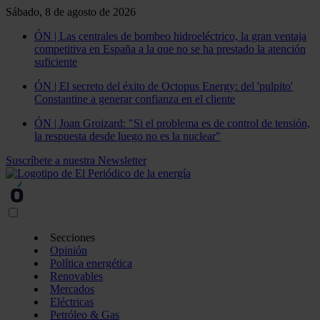
Sábado, 8 de agosto de 2026
ÓN | Las centrales de bombeo hidroeléctrico, la gran ventaja
competitiva en España a la que no se ha prestado la atención
suficiente
ÓN | El secreto del éxito de Octopus Energy: del 'pulpito'
Constantine a generar confianza en el cliente
ÓN | Joan Groizard: "Si el problema es de control de tensión,
la respuesta desde luego no es la nuclear"
Suscríbete a nuestra Newsletter
Secciones
Opinión
Política energética
Renovables
Mercados
Eléctricas
Petróleo & Gas