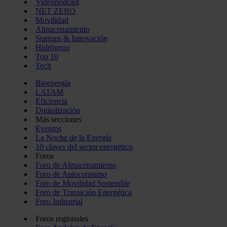
Videopodcast
NET ZERO
Movilidad
Almacenamiento
Startups & Innovación
Hidrógeno
Top 10
Tech
Bioenergía
LATAM
Eficiencia
Digitalización
Más secciones
Eventos
La Noche de la Energía
10 claves del sector energético
Foros
Foro de Almacenamiento
Foro de Autoconsumo
Foro de Movilidad Sostenible
Foro de Transición Energética
Foro Industrial
Foros regionales