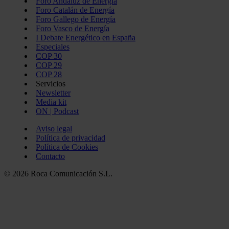
Foro Andaluz de Energía
Foro Catalán de Energía
Foro Gallego de Energía
Foro Vasco de Energía
I Debate Energético en España
Especiales
COP 30
COP 29
COP 28
Servicios
Newsletter
Media kit
ON | Podcast
Aviso legal
Política de privacidad
Política de Cookies
Contacto
© 2026 Roca Comunicación S.L.