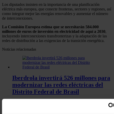
Los diputados insisten en la importancia de una planificación
eléctrica más europea, que conecte fronteras, sectores y regiones, así
como integrar mejor las energías renovables y aumentar el número
de interconexiones.
La Comisión Europea estima que se necesitarán 584.000
millones de euros de inversión en electricidad de aquí a 2030
,
incluyendo interconexiones transfronterizas y la adaptación de las
redes de distribución a las exigencias de la transición energética.
Noticias relacionadas
Iberdrola invertirá 526 millones para
modernizar las redes eléctricas del
Distrito Federal de Brasil
Redacción
07/08/2026