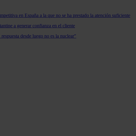
mpetitiva en España a la que no se ha prestado la atención suficiente
antine a generar confianza en el cliente
a respuesta desde luego no es la nuclear"