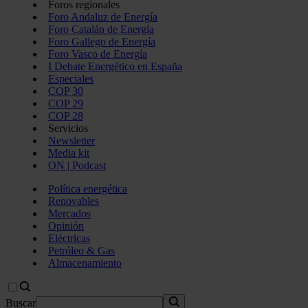
Foros regionales
Foro Andaluz de Energía
Foro Catalán de Energía
Foro Gallego de Energía
Foro Vasco de Energía
I Debate Energético en España
Especiales
COP 30
COP 29
COP 28
Servicios
Newsletter
Media kit
ON | Podcast
Política energética
Renovables
Mercados
Opinión
Eléctricas
Petróleo & Gas
Almacenamiento
Buscar