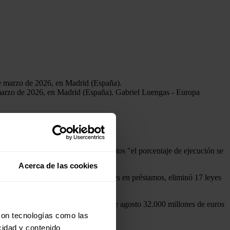
e marzo de 2026, en Madrid (España).
Gabriel Luengas - Europa
",
alegando que en doce departamentos "el porcentaje de ejecución se
Acerca de las cookies
Gobierno renunció a 60.454 millones en préstamos, eliminó 17 leyes
erno tiene que ejecutar antes del 31 de agosto 32.000 millones de euros
 millones de euros de préstamos.
con tecnologías como las
cidad y contenido