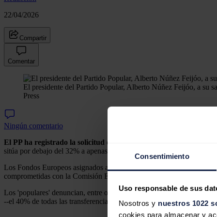
22/04/2026
Compartir
Comentar
El presidente del Partido Popular, Alberto Núñez Feijóo, a su 
Press
Ningún comentario
El PP ha registrado la solicitud de comparecencia de trece minist
sitúa por debajo del 32% a apenas cuatro meses de que se acabe el p
Consentimiento
Los Fondos Europeos asignados a España alcanzaban los 163.014 millo
comprometidas con la Comisión Europea para percibir fondos europeos
Uso responsable de sus dat
Los 'populares' denuncian, entre otros puntos, que a escasos cuatro me
--el 40% de todas las transferencias no reembolsables-- cuando en cin
Nosotros y
nuestros 1022 s
cookies para almacenar y acce