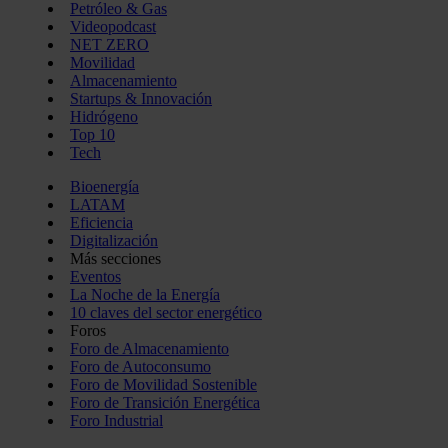
Petróleo & Gas
Videopodcast
NET ZERO
Movilidad
Almacenamiento
Startups & Innovación
Hidrógeno
Top 10
Tech
Bioenergía
LATAM
Eficiencia
Digitalización
Más secciones
Eventos
La Noche de la Energía
10 claves del sector energético
Foros
Foro de Almacenamiento
Foro de Autoconsumo
Foro de Movilidad Sostenible
Foro de Transición Energética
Foro Industrial