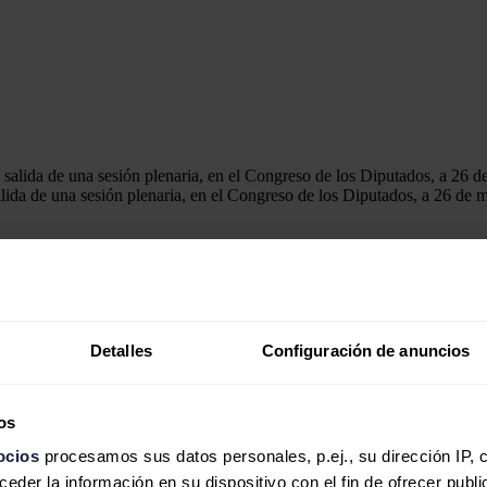
salida de una sesión plenaria, en el Congreso de los Diputados, a 26 d
ros por los "bajísimos" niveles de ejecución de los fondos europeos
rograma".
Detalles
Configuración de anuncios
nes de euros, sin embargo, en la última adenda de diciembre 2025 el 
 y redujo las inversiones en más de 10.000 millones.
os
ses de que finalice el plazo para cumplir los hitos y objetivos, el Gobi
co años solo ha sido capaz de ejecutar 47.853 de transferencias y 6.366
ocios
procesamos sus datos personales, p.ej., su dirección IP, 
der la información en su dispositivo con el fin de ofrecer publi