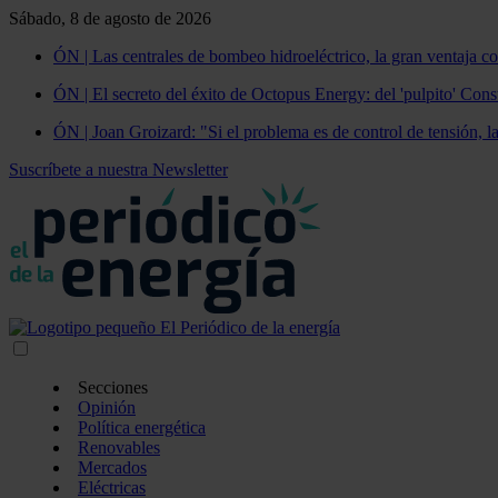
Sábado, 8 de agosto de 2026
ÓN | Las centrales de bombeo hidroeléctrico, la gran ventaja co
ÓN | El secreto del éxito de Octopus Energy: del 'pulpito' Const
ÓN | Joan Groizard: "Si el problema es de control de tensión, l
Suscríbete a nuestra Newsletter
Secciones
Opinión
Política energética
Renovables
Mercados
Eléctricas