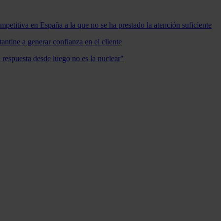
mpetitiva en España a la que no se ha prestado la atención suficiente
antine a generar confianza en el cliente
a respuesta desde luego no es la nuclear"