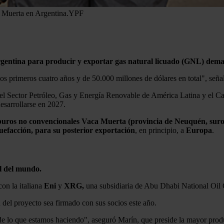
 Muerta en Argentina.
YPF
gentina para producir y exportar gas natural licuado (GNL) demand
os primeros cuatro años y de 50.000 millones de dólares en total", seña
del Sector Petróleo, Gas y Energía Renovable de América Latina y el C
sarrollarse en 2027.
buros no convencionales Vaca Muerta (provincia de Neuquén, suroes
cuefacción, para su posterior exportación
, en principio, a
Europa
.
l del mundo.
on la italiana
Eni
y
XRG,
una subsidiaria de Abu Dhabi National Oi
 del proyecto sea firmado con sus socios este año.
e lo que estamos haciendo", aseguró Marín, que preside la mayor produ