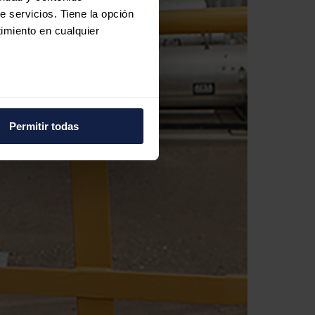
e servicios. Tiene la opción
imiento en cualquier
e varios metros
icas (huellas digitales)
Permitir todas
eferencias en la
sección de
e cookies.
 funciones de redes sociales
con nuestros partners de
ue les haya proporcionado o