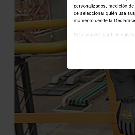
personalizados, medición de p
de seleccionar quién usa sus
momento desde la Declaració
Si lo permite, también quisi
Recopilar información
Identificar su disposi
Obtenga más información sob
datos
. Puede cambiar o reti
Las cookies de este sitio we
y analizar el tráfico. Ademá
redes sociales, publicidad y
que hayan recopilado a parti