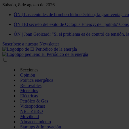
Sábado, 8 de agosto de 2026
ÓN | Las centrales de bombeo hidroeléctrico, la gran ventaja co
ÓN | El secreto del éxito de Octopus Energy: del 'pulpito' Const
ÓN | Joan Groizard: "Si el problema es de control de tensión, l
Suscríbete a nuestra Newsletter
Secciones
Opinión
Política energética
Renovables
Mercados
Eléctricas
Petróleo & Gas
Videopodcast
NET ZERO
Movilidad
Almacenamiento
Startups & Innovación