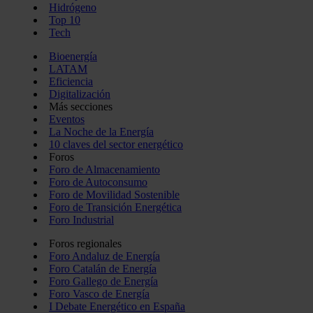
Hidrógeno
Top 10
Tech
Bioenergía
LATAM
Eficiencia
Digitalización
Más secciones
Eventos
La Noche de la Energía
10 claves del sector energético
Foros
Foro de Almacenamiento
Foro de Autoconsumo
Foro de Movilidad Sostenible
Foro de Transición Energética
Foro Industrial
Foros regionales
Foro Andaluz de Energía
Foro Catalán de Energía
Foro Gallego de Energía
Foro Vasco de Energía
I Debate Energético en España