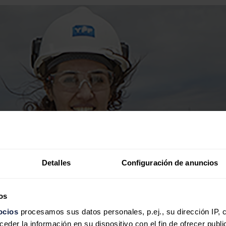
Detalles
Configuración de anuncios
os
ocios
procesamos sus datos personales, p.ej., su dirección IP, 
der la información en su dispositivo con el fin de ofrecer publi