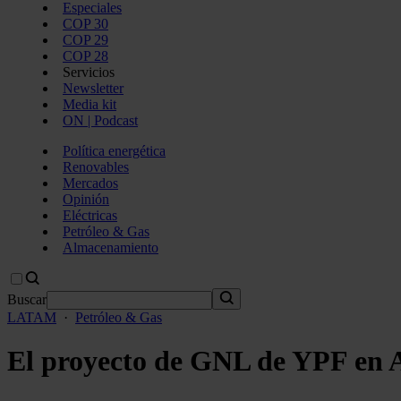
Especiales
COP 30
COP 29
COP 28
Servicios
Newsletter
Media kit
ON | Podcast
Política energética
Renovables
Mercados
Opinión
Eléctricas
Petróleo & Gas
Almacenamiento
Buscar
LATAM
·
Petróleo & Gas
El proyecto de GNL de YPF en A