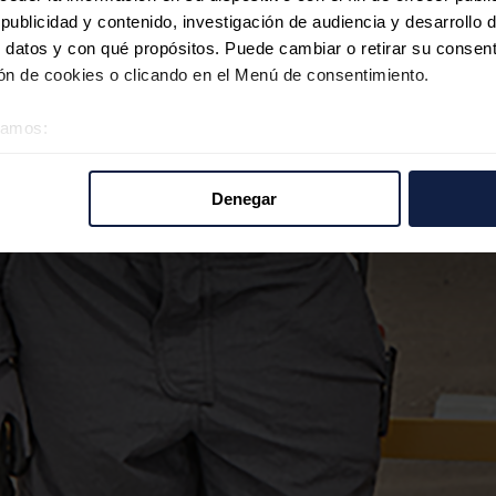
ublicidad y contenido, investigación de audiencia y desarrollo d
 datos y con qué propósitos. Puede cambiar o retirar su consent
n de cookies o clicando en el Menú de consentimiento.
éramos:
 sobre su ubicación geográfica que puede tener una precisión d
tivo analizándolo activamente para buscar características específ
Denegar
re cómo se procesan sus datos personales y establezca sus pr
rar su consentimiento en cualquier momento en la Declaración d
b se usan para personalizar el contenido y los anuncios, ofrecer
s, compartimos información sobre el uso que haga del sitio web 
 análisis web, quienes pueden combinarla con otra información q
r del uso que haya hecho de sus servicios.