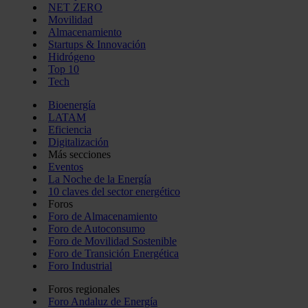
NET ZERO
Movilidad
Almacenamiento
Startups & Innovación
Hidrógeno
Top 10
Tech
Bioenergía
LATAM
Eficiencia
Digitalización
Más secciones
Eventos
La Noche de la Energía
10 claves del sector energético
Foros
Foro de Almacenamiento
Foro de Autoconsumo
Foro de Movilidad Sostenible
Foro de Transición Energética
Foro Industrial
Foros regionales
Foro Andaluz de Energía