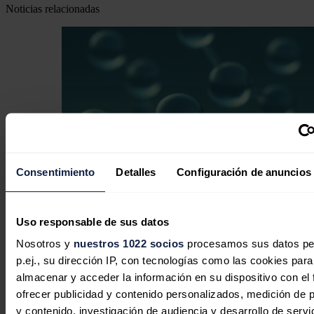
Noticias relacionadas
Consentimiento
Detalles
Configuración de anuncios
Uso responsable de sus datos
El Gobierno rescata con 274 millones
Nosotros y
nuestros 1022 socios
procesamos sus datos pe
cuatro proyectos de hidrógeno verde
p.ej., su dirección IP, con tecnologías como las cookies para
descartados por Bruselas
almacenar y acceder la información en su dispositivo con el 
ofrecer publicidad y contenido personalizados, medición de p
Redacción
06/08/2026
y contenido, investigación de audiencia y desarrollo de servi