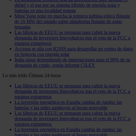
diésel y el gas por un sistema híbrido de energía solar y
baterías en una localidad remota
Ming Yang pone en marcha la primera turbina eólica flotante
de 16 MW del mundo sobre plataforma flotante de patas
tensadas
Las fábricas de EEUU se preparan para cubrir la nueva
demanda de inversores fotovoltaicos tras el veto de la FCC a
equipos extranjeros
Acciona se alía con IGNIS para desarrollar un centro de datos
en Segovia con energía solar
India sigue dependiendo de importaciones para el 90% de su
demanda de crudo, según informe CII-EY
Lo más leído
Últimas 24 horas
Las fábricas de EEUU se preparan para cubrir la nueva
demanda de inversores fotovoltaicos tras el veto de la FCC a
equipos extranjeros
La inversión energética en España cambia de rumbo: las
baterías y las redes sustituyen al boom renovable
Las fábricas de EEUU se preparan para cubrir la nueva
demanda de inversores fotovoltaicos tras el veto de la FCC a
equipos extranjeros
La inversión energética en España cambia de rumbo: las
baterías y las redes sustituyen al boom renovable