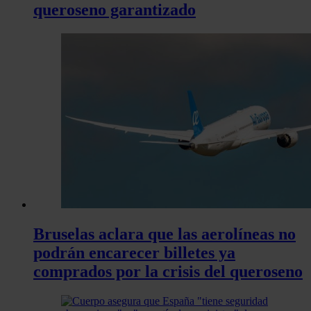
queroseno garantizado
Bruselas aclara que las aerolíneas no
podrán encarecer billetes ya
comprados por la crisis del queroseno