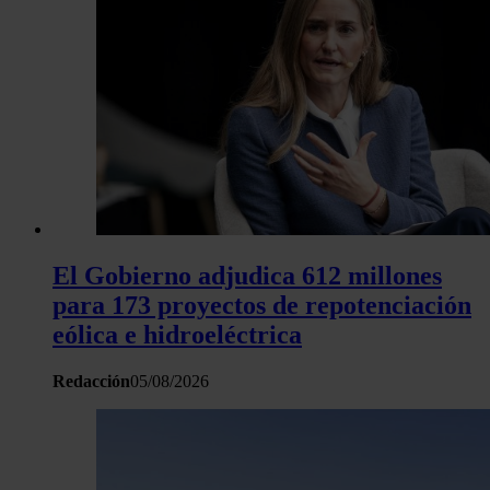
sitio web con nuestros partners de redes sociales, publicida
análisis web, quienes pueden combinarla con otra informació
haya proporcionado o que hayan recopilado a partir del uso 
hecho de sus servicios.
El Gobierno adjudica 612 millones
para 173 proyectos de repotenciación
eólica e hidroeléctrica
Redacción
05/08/2026