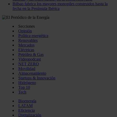
Bilbao fabrica los mayores monopiles construidos hasta la
fecha en la Península Ibérica
Secciones
Opinión
Política energética
Renovables
Mercados
Eléctricas
Petróleo & Gas
Videopodcast
NET ZERO
Movilidad
Almacenamiento
Startups & Innovación
Hidrógeno
Top 10
Tech
Bioenergía
LATAM
Eficiencia
Digitalización