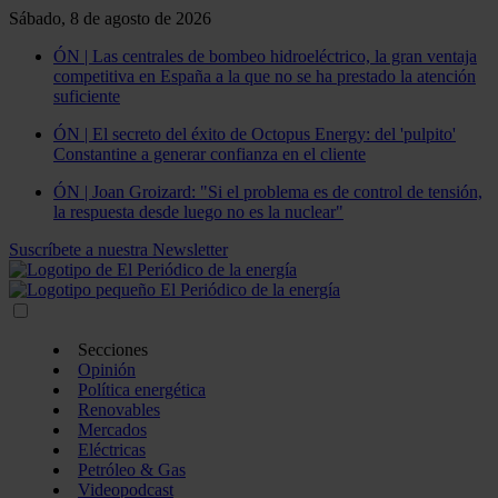
Sábado, 8 de agosto de 2026
ÓN | Las centrales de bombeo hidroeléctrico, la gran ventaja
competitiva en España a la que no se ha prestado la atención
suficiente
ÓN | El secreto del éxito de Octopus Energy: del 'pulpito'
Constantine a generar confianza en el cliente
ÓN | Joan Groizard: "Si el problema es de control de tensión,
la respuesta desde luego no es la nuclear"
Suscríbete a nuestra Newsletter
Secciones
Opinión
Política energética
Renovables
Mercados
Eléctricas
Petróleo & Gas
Videopodcast