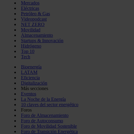
Mercados
Eléctricas
Petróleo & Gas
Videopodcast
NET ZERO
Movilidad
Almacenamiento
Startups & Innovación
Hidrógeno
Top 10
Tech
Bioenergía
LATAM
Eficiencia
Digitalización
Más secciones
Eventos
La Noche de la Energía
10 claves del sector energético
Foros
Foro de Almacenamiento
Foro de Autoconsumo
Foro de Movilidad Sostenible
Foro de Transición Energética