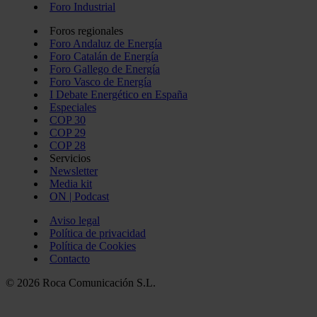
Foro Industrial
Foros regionales
Foro Andaluz de Energía
Foro Catalán de Energía
Foro Gallego de Energía
Foro Vasco de Energía
I Debate Energético en España
Especiales
COP 30
COP 29
COP 28
Servicios
Newsletter
Media kit
ON | Podcast
Aviso legal
Política de privacidad
Política de Cookies
Contacto
© 2026 Roca Comunicación S.L.