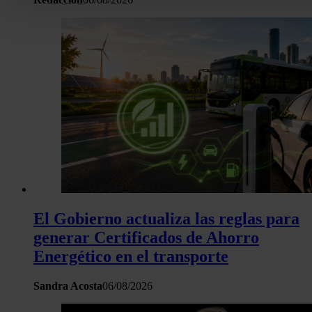
personales y establezca sus preferencias en la
sección de 
Puede cambiar o retirar su consentimiento en cualquier mo
la Declaración de cookies.
Las cookies de este sitio web se usan para personalizar el c
y los anuncios, ofrecer funciones de redes sociales y analiza
tráfico. Además, compartimos información sobre el uso que 
sitio web con nuestros partners de redes sociales, publicida
análisis web, quienes pueden combinarla con otra informació
haya proporcionado o que hayan recopilado a partir del uso 
hecho de sus servicios.
El Gobierno actualiza las reglas para
generar Certificados de Ahorro
Energético en el transporte
Sandra Acosta
06/08/2026