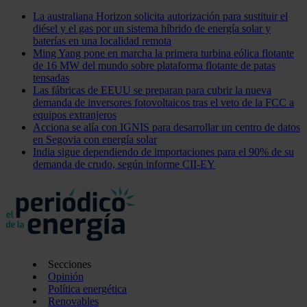
La australiana Horizon solicita autorización para sustituir el
diésel y el gas por un sistema híbrido de energía solar y
baterías en una localidad remota
Ming Yang pone en marcha la primera turbina eólica flotante
de 16 MW del mundo sobre plataforma flotante de patas
tensadas
Las fábricas de EEUU se preparan para cubrir la nueva
demanda de inversores fotovoltaicos tras el veto de la FCC a
equipos extranjeros
Acciona se alía con IGNIS para desarrollar un centro de datos
en Segovia con energía solar
India sigue dependiendo de importaciones para el 90% de su
demanda de crudo, según informe CII-EY
Secciones
Opinión
Política energética
Renovables