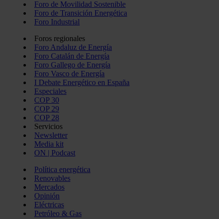
Foro de Movilidad Sostenible
Foro de Transición Energética
Foro Industrial
Foros regionales
Foro Andaluz de Energía
Foro Catalán de Energía
Foro Gallego de Energía
Foro Vasco de Energía
I Debate Energético en España
Especiales
COP 30
COP 29
COP 28
Servicios
Newsletter
Media kit
ON | Podcast
Política energética
Renovables
Mercados
Opinión
Eléctricas
Petróleo & Gas