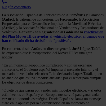
Ningún comentario
La Asociación Española de Fabricantes de Automóviles y Camiones
(
Anfac
), la patronal de concesionarios
Faconauto
, la Asociación
Empresarial para el Desarrollo e Impulso de la Movilidad Eléctrica
(
Aedive
) y la Asociación Nacional de Vendedores y Reparadores de
Vehículos (
Ganvam
)
han agradecido al Gobierno la
reactivación
del Plan Moves III de ayudas al vehículo eléctrico, al tiempo que
han calificado dicha decisión de "positiva".
En concreto, desde
Anfac
, su director general,
José López-Tafall
,
ha expresado que la recuperación del Moves III "es una gran
noticia".
"En un momento geopolítico complicado y con un escenario
arancelario, el Gobierno español impulsa el mercado interior y el
mercado de vehículos eléctricos", ha declarado López-Tafall, quien
ha añadido que es una "medida ansiada" por el sector para cumplir
los objetivos de descarbonización.
"Objetivos que pasan por vender más modelos eléctricos, y si estos
están hechos en España y en Europa, nos servirá para ganar cada
vez más autonomía estratégica. Desde España se lanza un mensaje
claro en la apuesta por la electrificación en un momento de