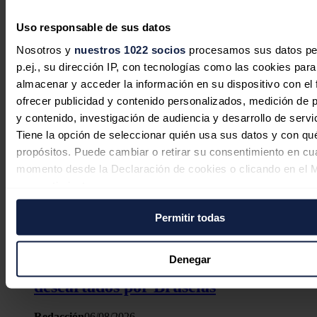
que el año pasado cerró con una cuota de 8%, según Anfac.
Noticias relacionadas
Uso responsable de sus datos
Nosotros y
nuestros 1022 socios
procesamos sus datos pe
p.ej., su dirección IP, con tecnologías como las cookies para
almacenar y acceder la información en su dispositivo con el 
ofrecer publicidad y contenido personalizados, medición de p
y contenido, investigación de audiencia y desarrollo de servi
Tiene la opción de seleccionar quién usa sus datos y con qu
propósitos. Puede cambiar o retirar su consentimiento en cu
momento desde la Declaración de cookies o clicando en el 
consentimiento.
Permitir todas
Si lo permite, también quisiéramos:
Recopilar información sobre su ubicación geográfica
El Gobierno rescata con 274 millones
puede tener una precisión de varios metros
Denegar
cuatro proyectos de hidrógeno verde
Identificar su dispositivo analizándolo activamente p
descartados por Bruselas
características específicas (huellas digitales)
Obtenga más información sobre cómo se procesan sus dato
Redacción
06/08/2026