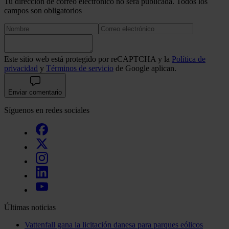
análisis web, quienes pueden combinarla con otra informació
Tu dirección de correo electrónico no será publicada. Todos los
campos son obligatorios
haya proporcionado o que hayan recopilado a partir del uso 
hecho de sus servicios.
Este sitio web está protegido por reCAPTCHA y la
Política de
privacidad
y
Términos de servicio
de Google aplican.
Enviar comentario
Síguenos en redes sociales
Últimas noticias
Vattenfall gana la licitación danesa para parques eólicos