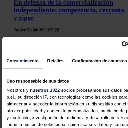
En defensa de la comercialización
independiente: competencia, cercanía
y rigor
Javier Colón
05/08/2026
Consentimiento
Detalles
Configuración de anuncios
Uso responsable de sus datos
Nosotros y
nuestros 1022 socios
procesamos sus datos pe
Los spreads récord de julio en España
p.ej., su dirección IP, con tecnologías como las cookies para
y Portugal refuerzan la señal para el
almacenar y acceder la información en su dispositivo con el 
almacenamiento
ofrecer publicidad y contenido personalizados, medición de p
y contenido, investigación de audiencia y desarrollo de servi
Aleasoft Energy Forecasting
05/08/2026
Tiene la opción de seleccionar quién usa sus datos y con qu