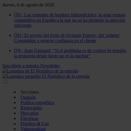
Jueves, 6 de agosto de 2026
ÓN | Las centrales de bombeo hidroeléctrico, la gran ventaja
competitiva en España a la que no se ha prestado la atención
suficiente
ÓN | El secreto del éxito de Octopus Energy: del 'pulpito'
Constantine a generar confianza en el cliente
ÓN | Joan Groizard: "Si el problema es de control de tensión,
la respuesta desde luego no es la nuclear"
Suscríbete a nuestra Newsletter
Secciones
Opinión
Política energética
Renovables
Mercados
Eléctricas
Petróleo & Gas
Videopodcast