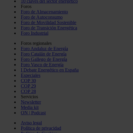
10 claves del sector energético
Foros
Foro de Almacenamiento
Foro de Autoconsumo
Foro de Movilidad Sostenible
Foro de Transición Energética
Foro Industrial
Foros regionales
Foro Andaluz de Energía
Foro Catalán de Energía
Foro Gallego de Energía
Foro Vasco de Energía
I Debate Energético en España
Especiales
COP 30
COP 29
COP 28
Servicios
Newsletter
Media kit
ON | Podcast
Aviso legal
Política de privacidad