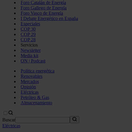
Foro Catalán de Energía
Foro Gallego de Energía
Foro Vasco de Energía
I Debate Energético en España
Especiales
COP 30
COP 29
COP 28
Servicios
Newsletter
Media kit
ON | Podcast
Política energética
Renovables
Mercados
Opinión
Eléctricas
Petróleo & Gas
Almacenamiento
Buscar
Eléctricas