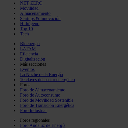
NET ZERO
Movilidad
Almacenamiento
Startups & Innovación
Hidrógeno
Top 10
Tech
Bioenergía
LATAM
Eficiencia
Digitalización
Más secciones
Eventos
La Noche de la Energía
10 claves del sector energético
Foros
Foro de Almacenamiento
Foro de Autoconsumo
Foro de Movilidad Sostenible
Foro de Transición Energética
Foro Industrial
Foros regionales
Foro Andaluz de Energía