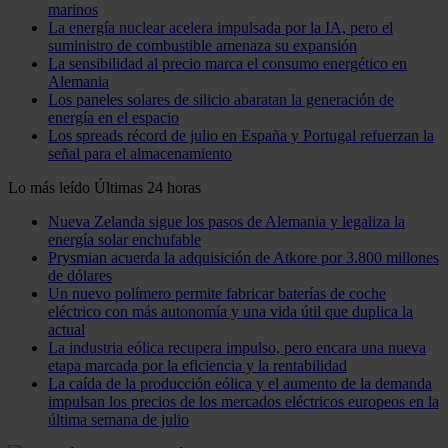
marinos
La energía nuclear acelera impulsada por la IA, pero el
suministro de combustible amenaza su expansión
La sensibilidad al precio marca el consumo energético en
Alemania
Los paneles solares de silicio abaratan la generación de
energía en el espacio
Los spreads récord de julio en España y Portugal refuerzan la
señal para el almacenamiento
Lo más leído
Últimas 24 horas
Nueva Zelanda sigue los pasos de Alemania y legaliza la
energía solar enchufable
Prysmian acuerda la adquisición de Atkore por 3.800 millones
de dólares
Un nuevo polímero permite fabricar baterías de coche
eléctrico con más autonomía y una vida útil que duplica la
actual
La industria eólica recupera impulso, pero encara una nueva
etapa marcada por la eficiencia y la rentabilidad
La caída de la producción eólica y el aumento de la demanda
impulsan los precios de los mercados eléctricos europeos en la
última semana de julio