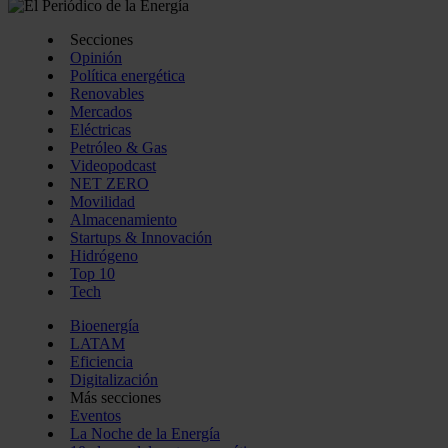
Secciones
Opinión
Política energética
Renovables
Mercados
Eléctricas
Petróleo & Gas
Videopodcast
NET ZERO
Movilidad
Almacenamiento
Startups & Innovación
Hidrógeno
Top 10
Tech
Bioenergía
LATAM
Eficiencia
Digitalización
Más secciones
Eventos
La Noche de la Energía