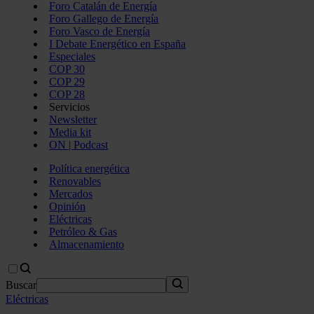
Foro Catalán de Energía
Foro Gallego de Energía
Foro Vasco de Energía
I Debate Energético en España
Especiales
COP 30
COP 29
COP 28
Servicios
Newsletter
Media kit
ON | Podcast
Política energética
Renovables
Mercados
Opinión
Eléctricas
Petróleo & Gas
Almacenamiento
Buscar
Eléctricas