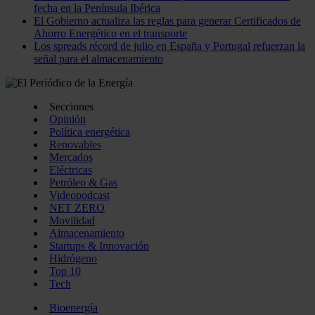
fecha en la Península Ibérica
El Gobierno actualiza las reglas para generar Certificados de
Ahorro Energético en el transporte
Los spreads récord de julio en España y Portugal refuerzan la
señal para el almacenamiento
Secciones
Opinión
Política energética
Renovables
Mercados
Eléctricas
Petróleo & Gas
Videopodcast
NET ZERO
Movilidad
Almacenamiento
Startups & Innovación
Hidrógeno
Top 10
Tech
Bioenergía