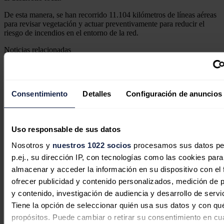
De esta manera, se han recorrido 11.104 kilómetros de líneas aéreas
para revisar vegetación y actuar preventivamente para reducir el
riesgo de incendios en el entorno de la red.
Noticias relacionadas
Consentimiento
Detalles
Configuración de anuncios
La inversión energética en España
cambia de rumbo: las baterías y las
Uso responsable de sus datos
redes sustituyen al boom renovable
Nosotros y
nuestros 1022 socios
procesamos sus datos pe
Sandra Acosta
07/08/2026
p.ej., su dirección IP, con tecnologías como las cookies para
almacenar y acceder la información en su dispositivo con el 
ofrecer publicidad y contenido personalizados, medición de p
y contenido, investigación de audiencia y desarrollo de servi
Tiene la opción de seleccionar quién usa sus datos y con qu
Portugal aprueba una inversión de
propósitos. Puede cambiar o retirar su consentimiento en cu
1.580 millones de euros para