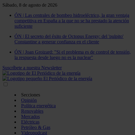
Sábado, 8 de agosto de 2026
ÓN | Las centrales de bombeo hidroeléctrico, la gran ventaja
competitiva en España a la que no se ha prestado la atención
suficiente
ÓN | El secreto del éxito de Octopus Energy: del 'pulpito'
Constantine a generar confianza en el cliente
ÓN | Joan Groizard: "Si el problema es de control de tensión,
la respuesta desde luego no es la nuclear"
Suscríbete a nuestra Newsletter
Secciones
Opinión
Política energética
Renovables
Mercados
Eléctricas
Petróleo & Gas
Videopodcast