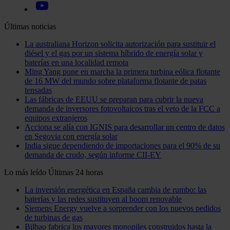
Últimas noticias
La australiana Horizon solicita autorización para sustituir el
diésel y el gas por un sistema híbrido de energía solar y
baterías en una localidad remota
Ming Yang pone en marcha la primera turbina eólica flotante
de 16 MW del mundo sobre plataforma flotante de patas
tensadas
Las fábricas de EEUU se preparan para cubrir la nueva
demanda de inversores fotovoltaicos tras el veto de la FCC a
equipos extranjeros
Acciona se alía con IGNIS para desarrollar un centro de datos
en Segovia con energía solar
India sigue dependiendo de importaciones para el 90% de su
demanda de crudo, según informe CII-EY
Lo más leído
Últimas 24 horas
La inversión energética en España cambia de rumbo: las
baterías y las redes sustituyen al boom renovable
Siemens Energy vuelve a sorprender con los nuevos pedidos
de turbinas de gas
Bilbao fabrica los mayores monopiles construidos hasta la