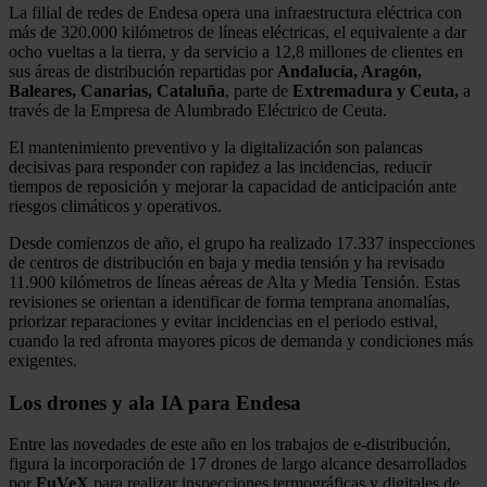
La filial de redes de Endesa opera una infraestructura eléctrica con
más de 320.000 kilómetros de líneas eléctricas, el equivalente a dar
ocho vueltas a la tierra, y da servicio a 12,8 millones de clientes en
sus áreas de distribución repartidas por
Andalucía, Aragón,
Baleares, Canarias, Cataluña
, parte de
Extremadura y Ceuta,
a
través de la Empresa de Alumbrado Eléctrico de Ceuta.
El mantenimiento preventivo y la digitalización son palancas
decisivas para responder con rapidez a las incidencias, reducir
tiempos de reposición y mejorar la capacidad de anticipación ante
riesgos climáticos y operativos.
Desde comienzos de año, el grupo ha realizado 17.337 inspecciones
de centros de distribución en baja y media tensión y ha revisado
11.900 kilómetros de líneas aéreas de Alta y Media Tensión. Estas
revisiones se orientan a identificar de forma temprana anomalías,
priorizar reparaciones y evitar incidencias en el periodo estival,
cuando la red afronta mayores picos de demanda y condiciones más
exigentes.
Los drones y ala IA para Endesa
Entre las novedades de este año en los trabajos de e-distribución,
figura la incorporación de 17 drones de largo alcance desarrollados
por
FuVeX
para realizar inspecciones termográficas y digitales de