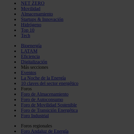
NET ZERO
Movilidad
Almacenamiento
Startups & Innovación
Hidrógeno
Top 10
Tech
Bioenergía
LATAM
Eficiencia
Digitalización
Más secciones
Eventos
La Noche de la Energía
10 claves del sector energético
Foros
Foro de Almacenamiento
Foro de Autoconsumo
Foro de Movilidad Sostenible
Foro de Transición Energética
Foro Industrial
Foros regionales
Foro Andaluz de Energía