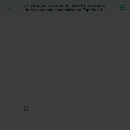
ÓN | Las centrales de bombeo hidroeléctrico,
BUSCAR
la gran ventaja competitiva en España a la
que no se ha prestado la atención suficiente