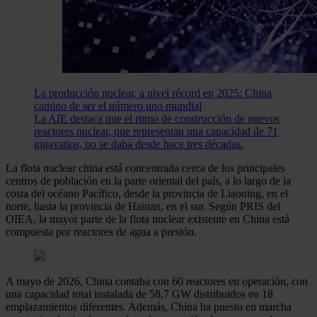
La producción nuclear, a nivel récord en 2025: China
camino de ser el número uno mundial
La AIE destaca que el ritmo de construcción de nuevos
reactores nuclear, que representan una capacidad de 71
gigavatios, no se daba desde hace tres décadas.
La flota nuclear china está concentrada cerca de los principales
centros de población en la parte oriental del país, a lo largo de la
costa del océano Pacífico, desde la provincia de Liaoning, en el
norte, hasta la provincia de Hainan, en el sur. Según PRIS del
OIEA, la mayor parte de la flota nuclear existente en China está
compuesta por reactores de agua a presión.
A mayo de 2026, China contaba con 60 reactores en operación, con
una capacidad total instalada de 58,7 GW distribuidos en 18
emplazamientos diferentes. Además, China ha puesto en marcha