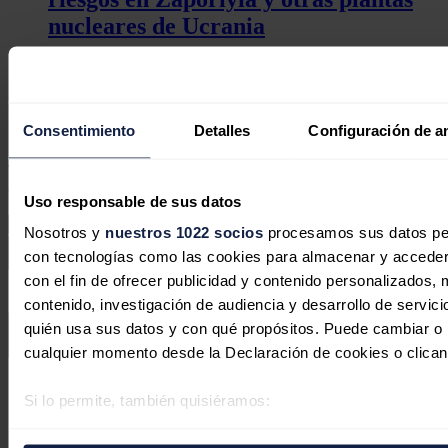
nucleares de Ucrania
Redacción
30/07/2026
No hay comentarios
Consentimiento
Detalles
Configuración de a
Deja tu comentario
Tu dirección de correo electrónico no será publicada. Todos los
campos son obligatorios
Uso responsable de sus datos
Nosotros y
nuestros 1022 socios
procesamos sus datos pers
con tecnologías como las cookies para almacenar y acceder 
con el fin de ofrecer publicidad y contenido personalizados, 
Este sitio web está protegido por reCAPTCHA y la
Política de
privacidad
y
Términos de servicio
de Google aplican.
contenido, investigación de audiencia y desarrollo de servici
quién usa sus datos y con qué propósitos. Puede cambiar o r
Enviar comentario
cualquier momento desde la Declaración de cookies o clican
Síguenos en redes sociales
Si lo permite, también quisiéramos:
Recopilar información sobre su ubicación geográfica 