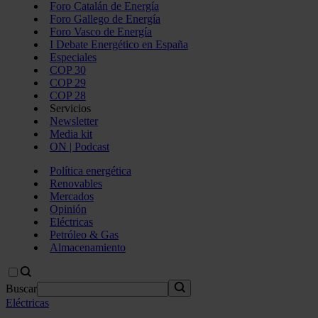
Foro Catalán de Energía
Foro Gallego de Energía
Foro Vasco de Energía
I Debate Energético en España
Especiales
COP 30
COP 29
COP 28
Servicios
Newsletter
Media kit
ON | Podcast
Política energética
Renovables
Mercados
Opinión
Eléctricas
Petróleo & Gas
Almacenamiento
Buscar
Eléctricas