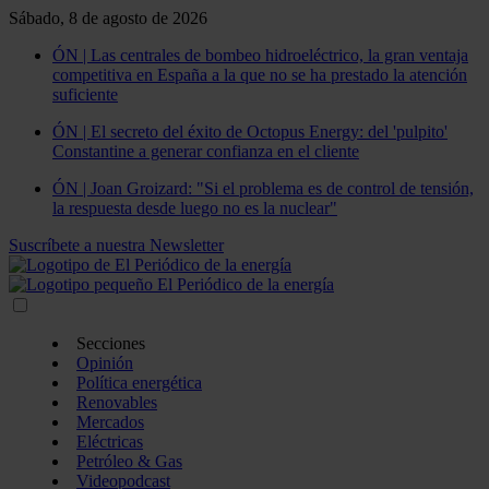
Sábado, 8 de agosto de 2026
ÓN | Las centrales de bombeo hidroeléctrico, la gran ventaja
competitiva en España a la que no se ha prestado la atención
suficiente
ÓN | El secreto del éxito de Octopus Energy: del 'pulpito'
Constantine a generar confianza en el cliente
ÓN | Joan Groizard: "Si el problema es de control de tensión,
la respuesta desde luego no es la nuclear"
Suscríbete a nuestra Newsletter
Secciones
Opinión
Política energética
Renovables
Mercados
Eléctricas
Petróleo & Gas
Videopodcast