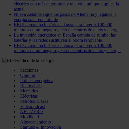
eléctrico con más autonomía y una vida útil que duplica la
actual
Nueva Zelanda sigue los pasos de Alemania y legaliza la
energía solar enchufable
EEUU crea una histórica alianza para invertir 100.000
millones en un megaproyecto de centros de datos y energía
La inversión energética en España cambia de rumbo: las
baterías y las redes sustituyen al boom renovable
EEUU crea una histórica alianza para invertir 100.000
millones en un megaproyecto de centros de datos y energía
Secciones
Opinión
Política energética
Renovables
Mercados
Eléctricas
Petróleo & Gas
Videopodcast
NET ZERO
Movilidad
Almacenamiento
Startups & Innovación