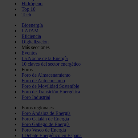
Hidrógeno
Top 10
Tech
Bioenergía
LATAM
Eficiencia
Digitalización
Más secciones
Eventos
La Noche de la Energía
10 claves del sector energético
Foros
Foro de Almacenamiento
Foro de Autoconsumo
Foro de Movilidad Sostenible
Foro de Transición Energética
Foro Industrial
Foros regionales
Foro Andaluz de Energía
Foro Catalán de Energía
Foro Gallego de Energía
Foro Vasco de Energía
I Debate Energético en España