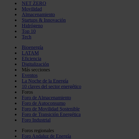
NET ZERO
Movilidad
Almacenamiento
Startups & Innovación
Hidrógeno
Top 10
Tech
Bioenergía
LATAM
Eficiencia
Digitalización
Más secciones
Eventos
La Noche de la Energía
10 claves del sector energético
Foros
Foro de Almacenamiento
Foro de Autoconsumo
Foro de Movilidad Sostenible
Foro de Transición Energética
Foro Industrial
Foros regionales
Foro Andaluz de Energía