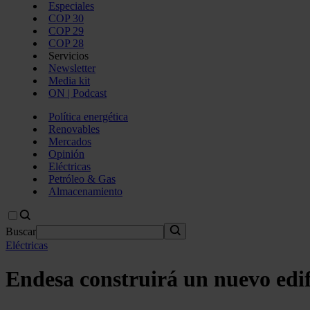
Especiales
COP 30
COP 29
COP 28
Servicios
Newsletter
Media kit
ON | Podcast
Política energética
Renovables
Mercados
Opinión
Eléctricas
Petróleo & Gas
Almacenamiento
Buscar
Eléctricas
Endesa construirá un nuevo edifi