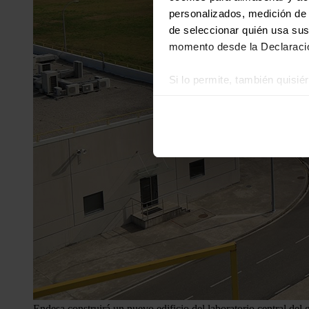
personalizados, medición de p
de seleccionar quién usa sus
momento desde la Declaració
Si lo permite, también quisi
Recopilar información
Identificar su disposi
Obtenga más información sob
datos
. Puede cambiar o reti
Las cookies de este sitio we
y analizar el tráfico. Ademá
redes sociales, publicidad y
que hayan recopilado a parti
Endesa construirá un nuevo edificio del laboratorio central del