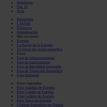
Hidrógeno
Top 10
Tech
Bioenergía
LATAM
Eficiencia
Digitalización
Más secciones
Eventos
La Noche de la Energía
10 claves del sector energético
Foros
Foro de Almacenamiento
Foro de Autoconsumo
Foro de Movilidad Sostenible
Foro de Transición Energética
Foro Industrial
Foros regionales
Foro Andaluz de Energía
Foro Catalán de Energía
Foro Gallego de Energía
Foro Vasco de Energía
I Debate Energético en España