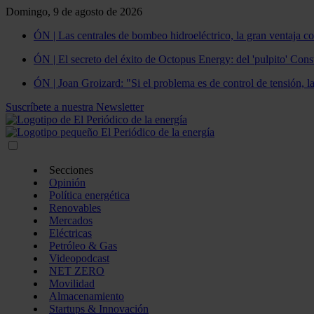
Domingo, 9 de agosto de 2026
ÓN | Las centrales de bombeo hidroeléctrico, la gran ventaja co
ÓN | El secreto del éxito de Octopus Energy: del 'pulpito' Const
ÓN | Joan Groizard: "Si el problema es de control de tensión, l
Suscríbete a nuestra Newsletter
Secciones
Opinión
Política energética
Renovables
Mercados
Eléctricas
Petróleo & Gas
Videopodcast
NET ZERO
Movilidad
Almacenamiento
Startups & Innovación