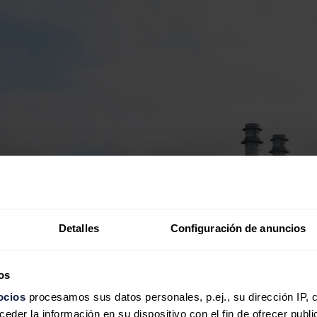
Detalles
Configuración de anuncios
os
ocios
procesamos sus datos personales, p.ej., su dirección IP, 
der la información en su dispositivo con el fin de ofrecer publi