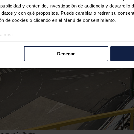
ublicidad y contenido, investigación de audiencia y desarrollo d
 datos y con qué propósitos. Puede cambiar o retirar su consent
n de cookies o clicando en el Menú de consentimiento.
éramos:
 sobre su ubicación geográfica que puede tener una precisión d
tivo analizándolo activamente para buscar características específ
Denegar
re cómo se procesan sus datos personales y establezca sus pr
rar su consentimiento en cualquier momento en la Declaración d
b se usan para personalizar el contenido y los anuncios, ofrecer
s, compartimos información sobre el uso que haga del sitio web 
 análisis web, quienes pueden combinarla con otra información q
r del uso que haya hecho de sus servicios.
 grupo en As Pontes