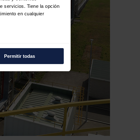
e servicios. Tiene la opción
imiento en cualquier
e varios metros
icas (huellas digitales)
Permitir todas
eferencias en la
sección de
e cookies.
 funciones de redes sociales
con nuestros partners de
ue les haya proporcionado o