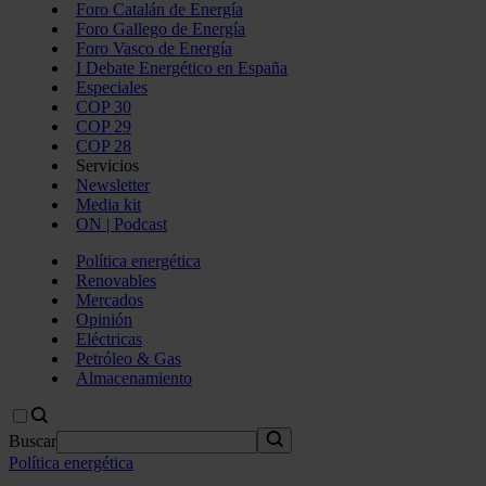
Foro Catalán de Energía
Foro Gallego de Energía
Foro Vasco de Energía
I Debate Energético en España
Especiales
COP 30
COP 29
COP 28
Servicios
Newsletter
Media kit
ON | Podcast
Política energética
Renovables
Mercados
Opinión
Eléctricas
Petróleo & Gas
Almacenamiento
Buscar
Política energética