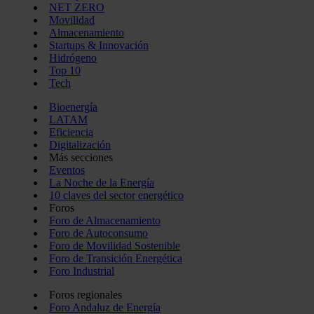
NET ZERO
Movilidad
Almacenamiento
Startups & Innovación
Hidrógeno
Top 10
Tech
Bioenergía
LATAM
Eficiencia
Digitalización
Más secciones
Eventos
La Noche de la Energía
10 claves del sector energético
Foros
Foro de Almacenamiento
Foro de Autoconsumo
Foro de Movilidad Sostenible
Foro de Transición Energética
Foro Industrial
Foros regionales
Foro Andaluz de Energía