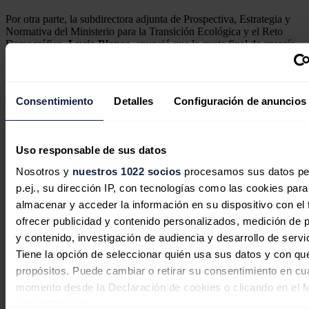
Por otra parte, la subdirectora adjunta de Prospectiva, Estrategia y
Normativa del Ministerio para la Transición Ecológica y el Reto
Demográfico,
Lucía Blanco
, anunció que la cuota final de energía
procedente de fuentes renovables en España se situó en 2023 en el
23,8%.
Consentimiento
Detalles
Configuración de anuncios
Espaldarazo de la UE a Repsol por sus proyectos de
transición energética
Uso responsable de sus datos
La compañía que dirige Josu Jon Imaz tiene el respaldo
europeo para cinco proyectos de almacenamiento,
Nosotros y
nuestros 1022 socios
procesamos sus datos pe
hidrógeno renovable y captura de carbono.
p.ej., su dirección IP, con tecnologías como las cookies para
A este respecto, el
objetivo europeo en esta materia a 2030 se
almacenar y acceder la información en su dispositivo con el 
sitúa en el 42,5%, siendo el establecido por el PNIEC para
ofrecer publicidad y contenido personalizados, medición de p
España a ese horizonte del 42%
.
y contenido, investigación de audiencia y desarrollo de servi
Asimismo, destacó que en el 2023 las emisiones del sistema
Tiene la opción de seleccionar quién usa sus datos y con qu
eléctrico fueron un 22% inferiores a 2022 y un 70% inferiores que
propósitos. Puede cambiar o retirar su consentimiento en cu
en el año 2027, siendo las más bajas en el sector eléctrico desde que
hay registros.
momento desde la Declaración de cookies o clicando en el 
consentimiento.