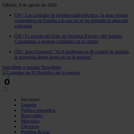
Sábado, 8 de agosto de 2026
ÓN | Las centrales de bombeo hidroeléctrico, la gran ventaja
competitiva en España a la que no se ha prestado la atención
suficiente
ÓN | El secreto del éxito de Octopus Energy: del 'pulpito'
Constantine a generar confianza en el cliente
ÓN | Joan Groizard: "Si el problema es de control de tensión,
la respuesta desde luego no es la nuclear"
Suscríbete a nuestra Newsletter
Secciones
Opinión
Política energética
Renovables
Mercados
Eléctricas
Petróleo & Gas