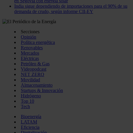
en Segovia con energía solar
India sigue dependiendo de importaciones para el 90% de su
demanda de crudo, según informe CII-EY
Secciones
Opinión
Política energética
Renovables
Mercados
Eléctricas
Petróleo & Gas
Videopodcast
NET ZERO
Movilidad
Almacenamiento
Startups & Innovación
Hidrógeno
Top 10
Tech
Bioenergía
LATAM
Eficiencia
Digitalización