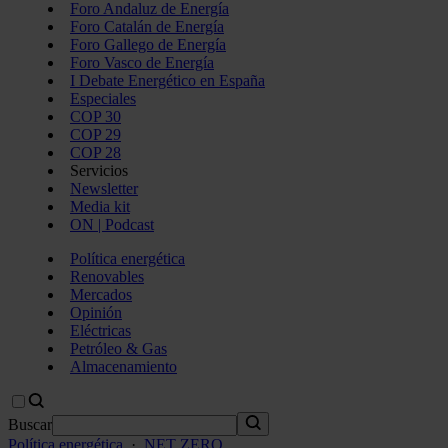
Foro Andaluz de Energía
Foro Catalán de Energía
Foro Gallego de Energía
Foro Vasco de Energía
I Debate Energético en España
Especiales
COP 30
COP 29
COP 28
Servicios
Newsletter
Media kit
ON | Podcast
Política energética
Renovables
Mercados
Opinión
Eléctricas
Petróleo & Gas
Almacenamiento
Buscar
Política energética
·
NET ZERO