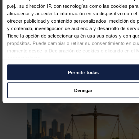
inteligencia artificial en motor de su
p.ej., su dirección IP, con tecnologías como las cookies para
transición energética
almacenar y acceder la información en su dispositivo con el 
ofrecer publicidad y contenido personalizados, medición de p
José A. Roca
07/08/2026
y contenido, investigación de audiencia y desarrollo de servi
Tiene la opción de seleccionar quién usa sus datos y con qu
propósitos. Puede cambiar o retirar su consentimiento en cu
momento desde la Declaración de cookies o clicando en el 
La edad media del parque
consentimiento.
automovilístico español vuelve a
Permitir todas
Si lo permite, también quisiéramos:
aumentar en 2025 hasta los 14,6 años
Recopilar información sobre su ubicación geográfica
Redacción
06/08/2026
puede tener una precisión de varios metros
Denegar
Identificar su dispositivo analizándolo activamente p
características específicas (huellas digitales)
Obtenga más información sobre cómo se procesan sus dato
personales y establezca sus preferencias en la
sección de 
Puede cambiar o retirar su consentimiento en cualquier mo
la Declaración de cookies.