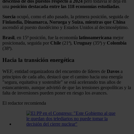
descenso de dos puestos respecto a 2024
pero todavía le deja en
una
posición destacada entre las 118 economías estudiadas
.
Suecia
ocupó, como el año pasado, la primera posición, seguida de
Finlandia, Dinamarca, Noruega y Suiza, mientras que China
ascendió al puesto duodécimo y Estados Unidos al decimoséptimo.
Brasil
, en 15ª posición, fue la economía
latinoamericana
mejor
posicionada, seguida por
Chile
(21ª),
Uruguay
(35ª) y
Colombia
(38ª).
Hacia la transición energética
WEF, entidad organizadora del encuentro de líderes de
Davos
a
principios de cada año, destacó que el camino hacia una energía
"segura, equitativa y sostenible" se está acelerando tras años de
estancamiento, aunque advirtió de que las tensiones geopolíticas y la
falta de inversiones pueden poner en riesgo los avances.
El redactor recomienda