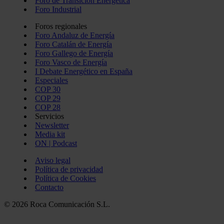
Foro de Transición Energética
Foro Industrial
Foros regionales
Foro Andaluz de Energía
Foro Catalán de Energía
Foro Gallego de Energía
Foro Vasco de Energía
I Debate Energético en España
Especiales
COP 30
COP 29
COP 28
Servicios
Newsletter
Media kit
ON | Podcast
Aviso legal
Política de privacidad
Política de Cookies
Contacto
© 2026 Roca Comunicación S.L.