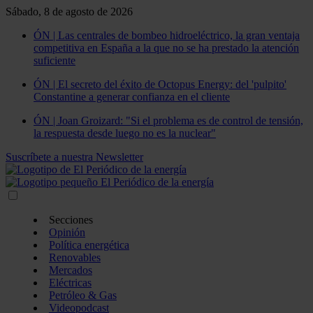
Sábado, 8 de agosto de 2026
ÓN | Las centrales de bombeo hidroeléctrico, la gran ventaja
competitiva en España a la que no se ha prestado la atención
suficiente
ÓN | El secreto del éxito de Octopus Energy: del 'pulpito'
Constantine a generar confianza en el cliente
ÓN | Joan Groizard: "Si el problema es de control de tensión,
la respuesta desde luego no es la nuclear"
Suscríbete a nuestra Newsletter
Secciones
Opinión
Política energética
Renovables
Mercados
Eléctricas
Petróleo & Gas
Videopodcast