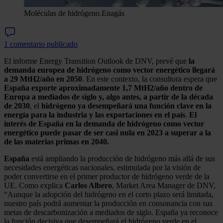
Moléculas de hidrógeno.
Enagás
1 comentario publicado
El informe Energy Transition Outlook de DNV, prevé que
la
demanda europea de hidrógeno como vector energético llegará
a 29 MtH2/año en 2050
. En este contexto, la consultora espera que
España
exporte aproximadamente 1,7 MtH2/año dentro de
Europa a mediados de siglo y, algo antes, a partir de la década
de 2030
, el
hidrógeno ya desempeñará una función clave en la
energía para la industria y las exportaciones en el país
.
El
interés de España en la demanda de hidrógeno como vector
energético puede pasar de ser casi nula en 2023 a superar a la
de las materias primas en 2040.
España
está ampliando la producción de hidrógeno más allá de sus
necesidades energéticas nacionales, estimulada por la visión de
poder convertirse en el primer productor de hidrógeno verde de la
UE. Como explica
Carlos Albero
, Market Area Manager de DNV,
“Aunque la adopción del hidrógeno en el corto plazo será limitada,
nuestro país podrá aumentar la producción en consonancia con sus
metas de descarbonización a mediados de siglo. España ya reconoce
la función decisiva que desempeñará el hidrógeno verde en el