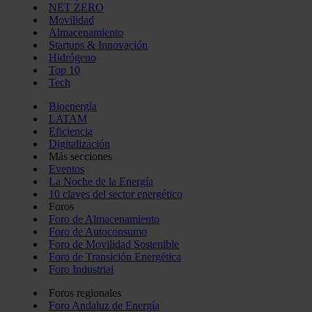
NET ZERO
Movilidad
Almacenamiento
Startups & Innovación
Hidrógeno
Top 10
Tech
Bioenergía
LATAM
Eficiencia
Digitalización
Más secciones
Eventos
La Noche de la Energía
10 claves del sector energético
Foros
Foro de Almacenamiento
Foro de Autoconsumo
Foro de Movilidad Sostenible
Foro de Transición Energética
Foro Industrial
Foros regionales
Foro Andaluz de Energía