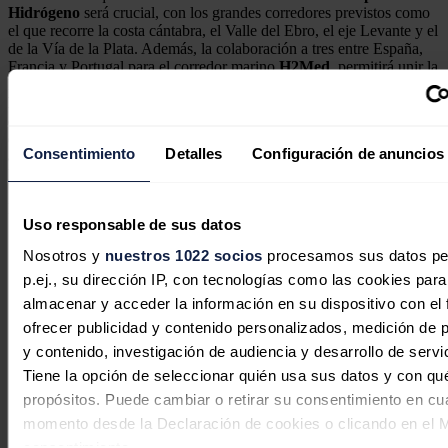
Hidrógeno
será crucial, con los grandes corredores previstos como
el que recorre la costa cántabra, el Valle del Ebro, el eje Levante y el
de la Vía de la Plata. Además, la colaboración a tres entre España,
Francia y Portugal para el corredor marino
H2Med
, permitirá unir la
Península Ibérica con Europa, facilitando con ello la exportación de
hidrógeno de bajo coste de origen local en todo el continente, así
como la posibilidad de transportar hidrógeno asequible producido en
el norte de
África
a los consumidores de
Europa Central
Consentimiento
Detalles
Configuración de anuncios
acelerando así la creación de un mercado competitivo del
hidrógeno en España y Europa.
Noticias relacionadas
Uso responsable de sus datos
Nosotros y
nuestros 1022 socios
procesamos sus datos pe
p.ej., su dirección IP, con tecnologías como las cookies para
almacenar y acceder la información en su dispositivo con el 
ofrecer publicidad y contenido personalizados, medición de p
y contenido, investigación de audiencia y desarrollo de servi
Tiene la opción de seleccionar quién usa sus datos y con qu
propósitos. Puede cambiar o retirar su consentimiento en cu
momento desde la Declaración de cookies o clicando en el 
consentimiento.