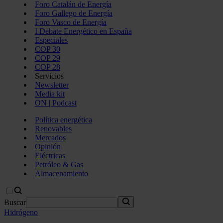
Foro Catalán de Energía
Foro Gallego de Energía
Foro Vasco de Energía
I Debate Energético en España
Especiales
COP 30
COP 29
COP 28
Servicios
Newsletter
Media kit
ON | Podcast
Política energética
Renovables
Mercados
Opinión
Eléctricas
Petróleo & Gas
Almacenamiento
Buscar
Hidrógeno