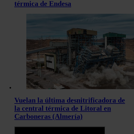
térmica de Endesa
Vuelan la última desnitrificadora de
la central térmica de Litoral en
Carboneras (Almería)