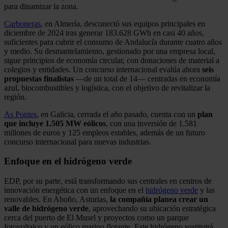
para dinamizar la zona.
Carboneras
, en Almería, desconectó sus equipos principales en
diciembre de 2024 tras generar 183.628 GWh en casi 40 años,
suficientes para cubrir el consumo de Andalucía durante cuatro años
y medio. Su desmantelamiento, gestionado por una empresa local,
sigue principios de economía circular, con donaciones de material a
colegios y entidades. Un concurso internacional evalúa ahora
seis
propuestas finalistas
—de un total de 14— centradas en economía
azul, biocombustibles y logística, con el objetivo de revitalizar la
región.
As Pontes
, en Galicia, cerrada el año pasado, cuenta con un
plan
que incluye 1.505 MW eólicos
, con una inversión de 1.581
millones de euros y 125 empleos estables, además de un futuro
concurso internacional para nuevas industrias.
Enfoque en el hidrógeno verde
EDP, por su parte, está transformando sus centrales en centros de
innovación energética con un enfoque en el
hidrógeno verde
y las
renovables. En Aboño, Asturias,
la compañía planea crear un
valle de hidrógeno verde
, aprovechando su ubicación estratégica
cerca del puerto de El Musel y proyectos como un parque
fotovoltaico y un eólico marino flotante. Este hidrógeno sustituirá