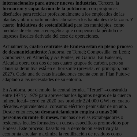
internacionales para atraer nuevas industrias.
Tercero, la
formación y capacitación de la población
, con programas
diseñados para reciclar profesionalmente a los empleados de las
plantas y abrir oportunidades laborales a los habitantes de la zona. Y
cuarto,
iniciativas de sostenibilidad
para los municipios, como
medidas de eficiencia energética que compensen la pérdida de
ingresos fiscales derivada del cese de operaciones.
Actualmente,
cuatro centrales de Endesa están en pleno proceso
de desmantelamiento
: Andorra, en Teruel; Compostilla, en León;
Carboneras, en Almería; y As Pontes, en Galicia. En Baleares,
Alcudia opera con dos de sus cuatro grupos de carbón, pero su
clausura definitiva está en el horizonte (prevista, en principio, para
2027). Cada una de estas instalaciones cuenta con un Plan Futur-e
adaptado a las necesidades de su entorno.
En Andorra, por ejemplo, la central térmica “Teruel” –construida
entre 1974 y 1979 para aprovechar los lignitos negros de la cuenca
minera local– cerró en 2020 tras producir 224.000 GWh en cuatro
décadas, equivalentes al consumo eléctrico peninsular de un año.
Desde entonces,
su desmantelamiento emplea a unas 200
personas durante 48 meses
, muchas de ellas extrabajadores o
residentes locales formados en cursos específicos promovidos por
Endesa. Este proceso, basado en la demolición selectiva y la
economía circular, maximiza la reutilización de residuos como