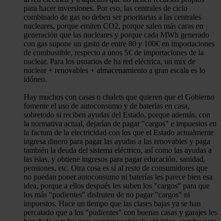
para hacer inversiones. Por eso, las centrales de ciclo
combinado de gas no deben ser prioritarias a las centrales
nucleares, porque emiten CO2, porque salen más caras en
generación que las nucleares y porque cada MWh generado
con gas supone un gasto de entre 80 y 100€ en importaciones
de combustible, respecto a unos 5€ de importaciones de la
nuclear. Para los usuarios de ha red eléctrica, un mix de
nuclear + renovables + almacenamiento a gran escala es lo
idóneo.
Hay muchos con casas o chalets que quieren que el Gobierno
fomente el uso de autoconsumo y de baterías en casa,
sobretodo si reciben ayudas del Estado, porque además, con
la normativa actual, dejarían de pagar "cargos" e impuestos en
la factura de la electricidad con los que el Estado actualmente
ingresa dinero para pagar las ayudas a las renovables y paga
también la deuda del sistema eléctrico, así como las ayudas a
las islas, y obtiene ingresos para pagar educación, sanidad,
pensiones, etc. Otra cosa es si al resto de consumidores que
no puedan poner autoconsumo ni baterías les parece bien esa
idea, porque a ellos después les suben los "cargos" para que
los más "pudientes" disfruten de no pagar "cargos" ni
impuestos. Hace un tiempo que las clases bajas ya se han
percatado que a los "pudientes" con buenas casas y garajes les