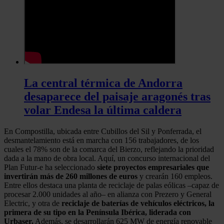
La central térmica de Andorra
desaparece del paisaje aragonés tras
volar Endesa la última caldera
En Compostilla, ubicada entre Cubillos del Sil y Ponferrada, el
desmantelamiento está en marcha con 156 trabajadores, de los
cuales el 78% son de la comarca del Bierzo, reflejando la prioridad
dada a la mano de obra local. Aquí, un concurso internacional del
Plan Futur-e ha seleccionado
siete proyectos empresariales que
invertirán más de 260 millones de euros
y crearán 160 empleos.
Entre ellos destaca una planta de reciclaje de palas eólicas –capaz de
procesar 2.000 unidades al año– en alianza con Prezero y General
Electric, y otra de
reciclaje de baterías de vehículos eléctricos, la
primera de su tipo en la Península Ibérica, liderada con
Urbaser.
Además, se desarrollarán 625 MW de energía renovable