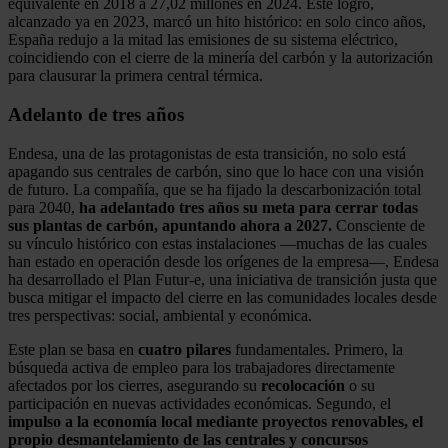
equivalente en 2018 a 27,02 millones en 2024. Este logro,
alcanzado ya en 2023, marcó un hito histórico: en solo cinco años,
España redujo a la mitad las emisiones de su sistema eléctrico,
coincidiendo con el cierre de la minería del carbón y la autorización
para clausurar la primera central térmica.
Adelanto de tres años
Endesa, una de las protagonistas de esta transición, no solo está
apagando sus centrales de carbón, sino que lo hace con una visión
de futuro. La compañía, que se ha fijado la descarbonización total
para 2040,
ha adelantado tres años su meta para cerrar todas
sus plantas de carbón, apuntando ahora a 2027.
Consciente de
su vínculo histórico con estas instalaciones —muchas de las cuales
han estado en operación desde los orígenes de la empresa—, Endesa
ha desarrollado el Plan Futur-e, una iniciativa de transición justa que
busca mitigar el impacto del cierre en las comunidades locales desde
tres perspectivas: social, ambiental y económica.
Este plan se basa en
cuatro pilares
fundamentales. Primero, la
búsqueda activa de empleo para los trabajadores directamente
afectados por los cierres, asegurando su
recolocación
o su
participación en nuevas actividades económicas. Segundo, el
impulso a la economía local mediante proyectos renovables, el
propio desmantelamiento de las centrales y concursos