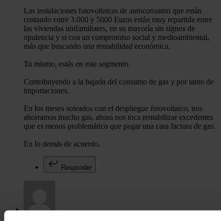
Las instalaciones fotovoltaicas de autoconsumo que están
costando entre 3.000 y 5000 Euros están muy repartida entre
las viviendas unifamiliares, en su mayoría sin signos de
opulencia y si con un compromiso social y medioambiental,
más que buscando una rentabilidad económica.
Tu mismo, estás en este segmento.
Contribuyendo a la bajada del consumo de gas y por tanto de
importaciones.
En los meses soleados con el despliegue fotovoltaico, nos
ahorramos mucho gas, ahora nos toca rentabilizar excedentes
que es menos problemático que pagar una cara factura de gas.
En lo demás de acuerdo.
Responder