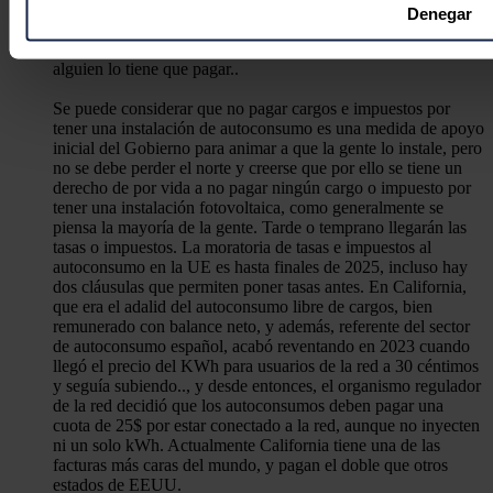
actualmente en España. También soy consciente, que lo que
Obtenga más información sobre cómo se procesan sus datos
Denegar
no han pagado mis familiares de "cargos" e impuestos, lo han
la
sección de datos
. Puede cambiar o retirar su consentimi
tenido que pagar otros usuarios de la red. Eso es así de simple:
de cookies.
alguien lo tiene que pagar..
Se puede considerar que no pagar cargos e impuestos por
Las cookies de este sitio web se usan para personalizar el c
tener una instalación de autoconsumo es una medida de apoyo
redes sociales y analizar el tráfico. Además, compartimos in
inicial del Gobierno para animar a que la gente lo instale, pero
no se debe perder el norte y creerse que por ello se tiene un
con nuestros partners de redes sociales, publicidad y análi
derecho de por vida a no pagar ningún cargo o impuesto por
información que les haya proporcionado o que hayan recopil
tener una instalación fotovoltaica, como generalmente se
servicios.
piensa la mayoría de la gente. Tarde o temprano llegarán las
tasas o impuestos. La moratoria de tasas e impuestos al
autoconsumo en la UE es hasta finales de 2025, incluso hay
dos cláusulas que permiten poner tasas antes. En California,
que era el adalid del autoconsumo libre de cargos, bien
remunerado con balance neto, y además, referente del sector
de autoconsumo español, acabó reventando en 2023 cuando
llegó el precio del KWh para usuarios de la red a 30 céntimos
y seguía subiendo.., y desde entonces, el organismo regulador
de la red decidió que los autoconsumos deben pagar una
cuota de 25$ por estar conectado a la red, aunque no inyecten
ni un solo kWh. Actualmente California tiene una de las
facturas más caras del mundo, y pagan el doble que otros
estados de EEUU.