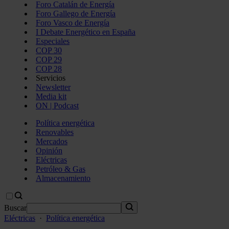
Foro Catalán de Energía
Foro Gallego de Energía
Foro Vasco de Energía
I Debate Energético en España
Especiales
COP 30
COP 29
COP 28
Servicios
Newsletter
Media kit
ON | Podcast
Política energética
Renovables
Mercados
Opinión
Eléctricas
Petróleo & Gas
Almacenamiento
Buscar
Eléctricas
·
Política energética