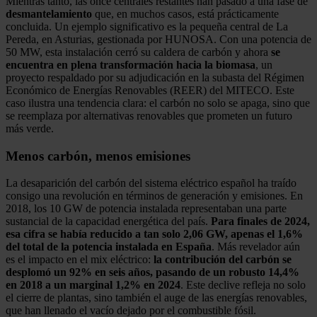
Mientras tanto, las once centrales restantes han pasado a una fase de
desmantelamiento
que, en muchos casos, está prácticamente
concluida. Un ejemplo significativo es la pequeña central de La
Pereda, en Asturias, gestionada por HUNOSA. Con una potencia de
50 MW, esta instalación cerró su caldera de carbón y ahora
se
encuentra en plena transformación hacia la biomasa
, un
proyecto respaldado por su adjudicación en la subasta del Régimen
Económico de Energías Renovables (REER) del MITECO. Este
caso ilustra una tendencia clara: el carbón no solo se apaga, sino que
se reemplaza por alternativas renovables que prometen un futuro
más verde.
Menos carbón, menos emisiones
La desaparición del carbón del sistema eléctrico español ha traído
consigo una revolución en términos de generación y emisiones. En
2018, los 10 GW de potencia instalada representaban una parte
sustancial de la capacidad energética del país.
Para finales de 2024,
esa cifra se había reducido a tan solo 2,06 GW, apenas el 1,6%
del total de la potencia instalada en España
. Más revelador aún
es el impacto en el mix eléctrico:
la contribución del carbón se
desplomó un 92% en seis años, pasando de un robusto 14,4%
en 2018 a un marginal 1,2% en 2024
. Este declive refleja no solo
el cierre de plantas, sino también el auge de las energías renovables,
que han llenado el vacío dejado por el combustible fósil.