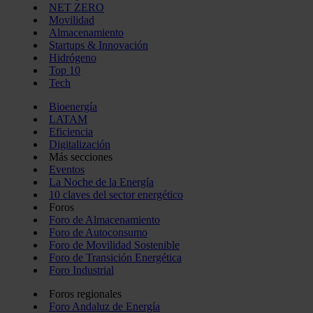
NET ZERO
Movilidad
Almacenamiento
Startups & Innovación
Hidrógeno
Top 10
Tech
Bioenergía
LATAM
Eficiencia
Digitalización
Más secciones
Eventos
La Noche de la Energía
10 claves del sector energético
Foros
Foro de Almacenamiento
Foro de Autoconsumo
Foro de Movilidad Sostenible
Foro de Transición Energética
Foro Industrial
Foros regionales
Foro Andaluz de Energía