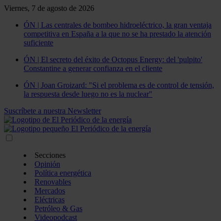
Viernes, 7 de agosto de 2026
ÓN | Las centrales de bombeo hidroeléctrico, la gran ventaja
competitiva en España a la que no se ha prestado la atención
suficiente
ÓN | El secreto del éxito de Octopus Energy: del 'pulpito'
Constantine a generar confianza en el cliente
ÓN | Joan Groizard: "Si el problema es de control de tensión,
la respuesta desde luego no es la nuclear"
Suscríbete a nuestra Newsletter
Secciones
Opinión
Política energética
Renovables
Mercados
Eléctricas
Petróleo & Gas
Videopodcast