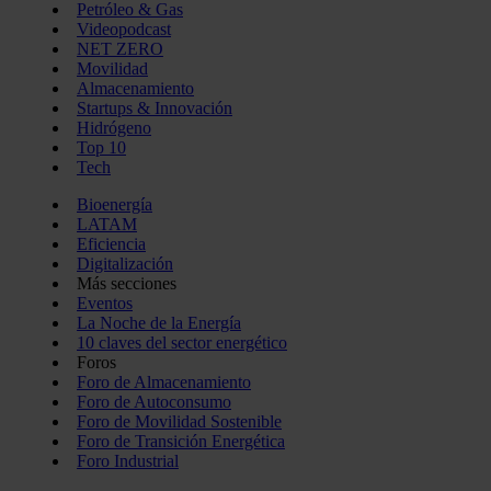
Petróleo & Gas
Videopodcast
NET ZERO
Movilidad
Almacenamiento
Startups & Innovación
Hidrógeno
Top 10
Tech
Bioenergía
LATAM
Eficiencia
Digitalización
Más secciones
Eventos
La Noche de la Energía
10 claves del sector energético
Foros
Foro de Almacenamiento
Foro de Autoconsumo
Foro de Movilidad Sostenible
Foro de Transición Energética
Foro Industrial