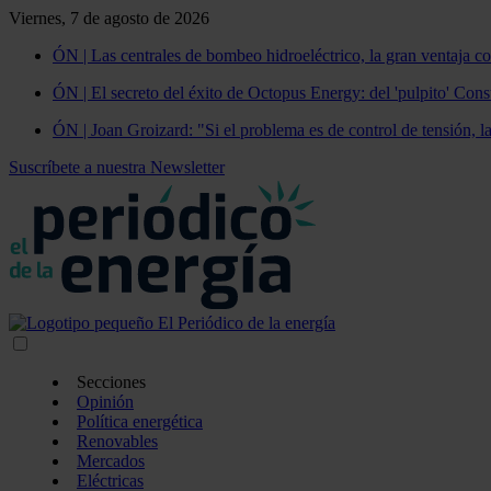
Viernes, 7 de agosto de 2026
ÓN | Las centrales de bombeo hidroeléctrico, la gran ventaja co
ÓN | El secreto del éxito de Octopus Energy: del 'pulpito' Const
ÓN | Joan Groizard: "Si el problema es de control de tensión, l
Suscríbete a nuestra Newsletter
Secciones
Opinión
Política energética
Renovables
Mercados
Eléctricas