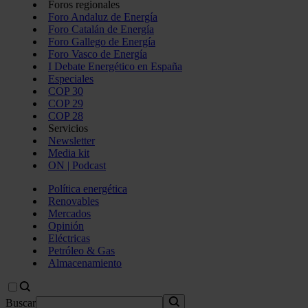
Foros regionales
Foro Andaluz de Energía
Foro Catalán de Energía
Foro Gallego de Energía
Foro Vasco de Energía
I Debate Energético en España
Especiales
COP 30
COP 29
COP 28
Servicios
Newsletter
Media kit
ON | Podcast
Política energética
Renovables
Mercados
Opinión
Eléctricas
Petróleo & Gas
Almacenamiento
Buscar