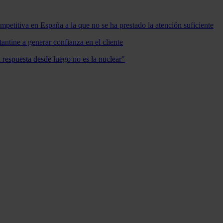
mpetitiva en España a la que no se ha prestado la atención suficiente
antine a generar confianza en el cliente
a respuesta desde luego no es la nuclear"