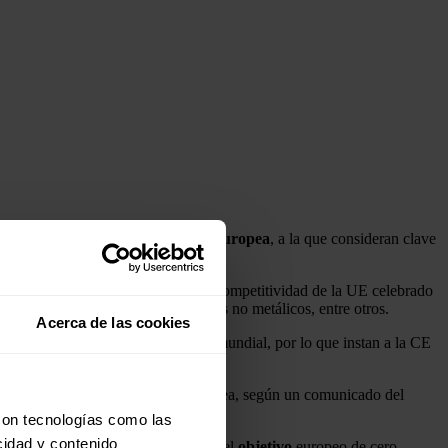
a la industria electrointensiva europea
, a la que consideran clave
el marco del Consejo informal de Competitividad de la UE celebrado
emento, los químicos y los minerales no metálicos, entre otros.
Acerca de las cookies
energéticos y la fuerte competencia mundial, por lo que instan a la CE
fectar aún más a la producción europea, según un comunicado del
con tecnologías como las
cidad y contenido
 más sostenibles para avanzar hacia el
objetivo
europeo de cero