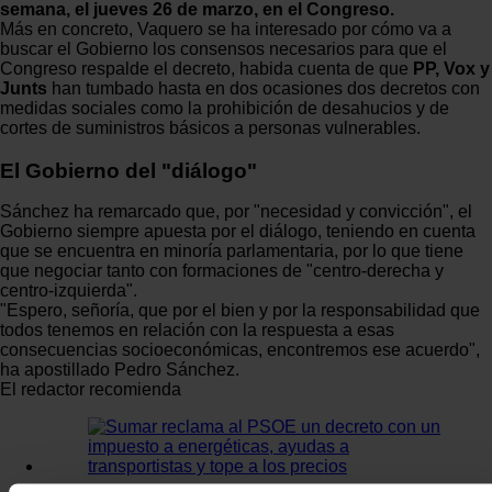
semana, el jueves 26 de marzo, en el Congreso.
Más en concreto, Vaquero se ha interesado por cómo va a
buscar el Gobierno los consensos necesarios para que el
Congreso respalde el decreto, habida cuenta de que
PP, Vox y
Junts
han tumbado hasta en dos ocasiones dos decretos con
medidas sociales como la prohibición de desahucios y de
cortes de suministros básicos a personas vulnerables.
El Gobierno del "diálogo"
Sánchez ha remarcado que, por "necesidad y convicción", el
Gobierno siempre apuesta por el diálogo, teniendo en cuenta
que se encuentra en minoría parlamentaria, por lo que tiene
que negociar tanto con formaciones de "centro-derecha y
centro-izquierda".
"Espero, señoría, que por el bien y por la responsabilidad que
todos tenemos en relación con la respuesta a esas
consecuencias socioeconómicas, encontremos ese acuerdo",
ha apostillado Pedro Sánchez.
El redactor recomienda