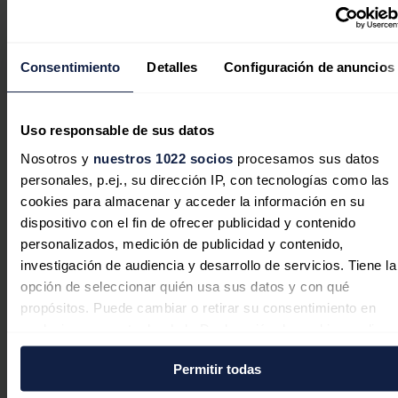
Sumar reclama al PSOE un decreto
con un impuesto a energéticas,
ayudas a transportistas y tope a los
Consentimiento
Detalles
Configuración de anuncios
precios
Uso responsable de sus datos
Nosotros y
nuestros 1022 socios
procesamos sus datos
personales, p.ej., su dirección IP, con tecnologías como las
El PSOE no ve bien trocear otra vez
cookies para almacenar y acceder la información en su
el decreto del 'escudo social': "No
dispositivo con el fin de ofrecer publicidad y contenido
es una caja de bombones"
personalizados, medición de publicidad y contenido,
investigación de audiencia y desarrollo de servicios. Tiene la
opción de seleccionar quién usa sus datos y con qué
propósitos. Puede cambiar o retirar su consentimiento en
cualquier momento desde la Declaración de cookies o clica
¿Qué otras medidas incluye el
en el Menú de consentimiento.
Permitir todas
nuevo decreto energético que
Si lo permite, también quisiéramos: