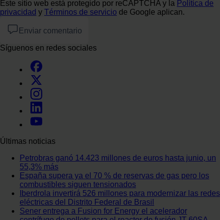
Este sitio web está protegido por reCAPTCHA y la
Política de
privacidad
y
Términos de servicio
de Google aplican.
Enviar comentario
Síguenos en redes sociales
Últimas noticias
Petrobras ganó 14.423 millones de euros hasta junio, un
55,3% más
España supera ya el 70 % de reservas de gas pero los
combustibles siguen tensionados
Iberdrola invertirá 526 millones para modernizar las redes
eléctricas del Distrito Federal de Brasil
Sener entrega a Fusion for Energy el acelerador
centrífugo de pellets para el reactor de fusión JT-60SA