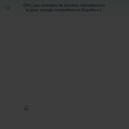
ÓN | Las centrales de bombeo hidroeléctrico,
BUSCAR
la gran ventaja competitiva en España a la
que no se ha prestado la atención suficiente