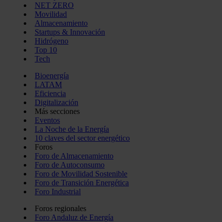
NET ZERO
Movilidad
Almacenamiento
Startups & Innovación
Hidrógeno
Top 10
Tech
Bioenergía
LATAM
Eficiencia
Digitalización
Más secciones
Eventos
La Noche de la Energía
10 claves del sector energético
Foros
Foro de Almacenamiento
Foro de Autoconsumo
Foro de Movilidad Sostenible
Foro de Transición Energética
Foro Industrial
Foros regionales
Foro Andaluz de Energía