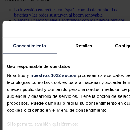
La inversión energética en España cambia de rumbo: las
baterías y las redes sustituyen al boom renovable
Siemens Energy vuelve a sorprender con los nuevos pedidos
de turbinas de gas
El Gobierno rescata con 274 millones cuatro proyectos de
hidrógeno verde descartados por Bruselas
Bilbao fabrica los mayores monopiles construidos hasta la
Consentimiento
Detalles
Config
fecha en la Península Ibérica
El Gobierno adjudica 612 millones para 173 proyectos de
repotenciación eólica e hidroeléctrica
Uso responsable de sus datos
Nosotros y
nuestros 1022 socios
procesamos sus datos pers
Secciones
Opinión
tecnologías como las cookies para almacenar y acceder la in
Política energética
ofrecer publicidad y contenido personalizados, medición de p
Renovables
audiencia y desarrollo de servicios. Tiene la opción de sele
Mercados
Eléctricas
propósitos. Puede cambiar o retirar su consentimiento en c
Petróleo & Gas
cookies o clicando en el Menú de consentimiento.
Videopodcast
NET ZERO
Movilidad
Si lo permite, también quisiéramos:
Almacenamiento