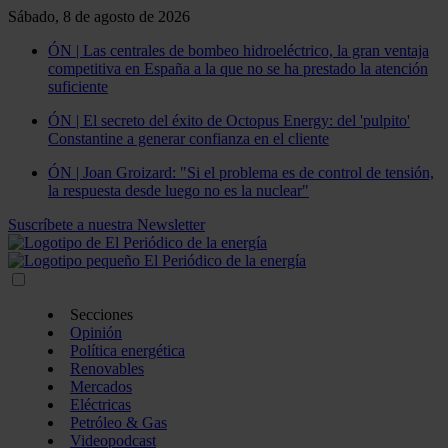
Sábado, 8 de agosto de 2026
ÓN | Las centrales de bombeo hidroeléctrico, la gran ventaja
competitiva en España a la que no se ha prestado la atención
suficiente
ÓN | El secreto del éxito de Octopus Energy: del 'pulpito'
Constantine a generar confianza en el cliente
ÓN | Joan Groizard: "Si el problema es de control de tensión,
la respuesta desde luego no es la nuclear"
Suscríbete a nuestra Newsletter
Secciones
Opinión
Política energética
Renovables
Mercados
Eléctricas
Petróleo & Gas
Videopodcast