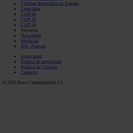
I Debate Energético en España
Especiales
COP 30
COP 29
COP 28
Servicios
Newsletter
Media kit
ON | Podcast
Aviso legal
Política de privacidad
Política de Cookies
Contacto
© 2026 Roca Comunicación S.L.