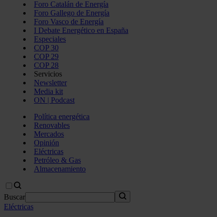
Foro Catalán de Energía
Foro Gallego de Energía
Foro Vasco de Energía
I Debate Energético en España
Especiales
COP 30
COP 29
COP 28
Servicios
Newsletter
Media kit
ON | Podcast
Política energética
Renovables
Mercados
Opinión
Eléctricas
Petróleo & Gas
Almacenamiento
Buscar
Eléctricas