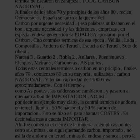
termica de Escatron en zaragoza . TODO CARBON
NACIONAL .
A finales de los años 70 y principios de los años 80 , recien
Democracia , España se lanzo a la quema del
Carbon por urgente necesidad . ( esa palabras utilizaban en el
boe , urgente necesidad ) y las diferentes , empresas , en
especial endesa generacion sa PUBLICA apostaron por el
Carbon . Cito centrales termicas de esa epoca . Velilla , Lada ,
Compostilla , Andorra de Teruel , Escucha de Teruel , Soto de
ribera ,
Narcea 3 , Guardo 2 , Robla 2 , Anllares , Puentenuevo ,
Elcogas , Meirana , Carboneras , AS pontes ,
Todas estas centrales termicas a carbon en un pricipio , finales
años 70 , comienzos 80 en su mayoria , utilizaban , carbon
NACIONAL . Y tenian capacidad de 11000 mw
aproximadamente . Con el tiempo ,
como As pontes , las caldereas se cambiaron , y pasaron a
quemar carbon de IMPORTACION , NO asi ,
por decir un ejemplo muy claro , la central termica de andorra
en teruel . lignito . 50 % nacional y 50 % carbon de
importacion . Esto se hizo asi para abaratar COSTES . Es
decir salia mas a cuenta IMPORTAR ,
Ahi fue comenzo el cierre de la mineria . ejemplo as pontes
cerro sus minas , se sigui quemando carbon, importado , no
asi la de andorra en teruel , minas de endesa y samca . pero la