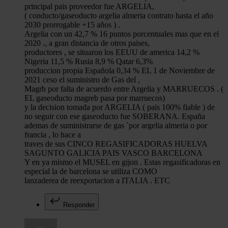
principal pais proveedor fue ARGELIA,
( conducto/gaseoducto argelia almeria contrato hasta el año
2030 prorrogable +15 años ) .
Argelia con un 42,7 % 16 puntos porcentuales mas que en el
2020 ., a gran distancia de otros paises,
productores , se situaron los EEUU de america 14,2 %
Nigeria 11,5 % Rusia 8,9 % Qatar 6,3%
produccion propia Española 0,34 % EL 1 de Noviembre de
2021 ceso el suministro de Gas del ,
Magrb por falta de acuerdo entre Argelia y MARRUECOS . (
EL gaseoducto magreb pasa por marruecos)
y la decision tomada por ARGELIA ( pais 100% fiable ) de
no seguir con ese gaseoducto fue SOBERANA. España
ademas de suministrarse de gas `por argelia almeria o por
francia , lo hace a
traves de sus CINCO REGASIFICADORAS HUELVA
SAGUNTO GALICIA PAIS VASCO BARCELONA
Y en ya mismo el MUSEL en gijon . Estas regasificadoras en
especial la de barcelona se utiliza COMO
lanzaderea de reexportacion a ITALIA . ETC
Responder