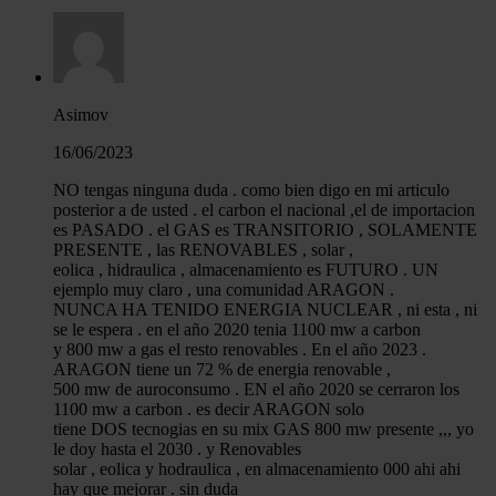
Asimov
16/06/2023
NO tengas ninguna duda . como bien digo en mi articulo
posterior a de usted . el carbon el nacional ,el de importacion
es PASADO . el GAS es TRANSITORIO , SOLAMENTE
PRESENTE , las RENOVABLES , solar ,
eolica , hidraulica , almacenamiento es FUTURO . UN
ejemplo muy claro , una comunidad ARAGON .
NUNCA HA TENIDO ENERGIA NUCLEAR , ni esta , ni
se le espera . en el año 2020 tenia 1100 mw a carbon
y 800 mw a gas el resto renovables . En el año 2023 .
ARAGON tiene un 72 % de energia renovable ,
500 mw de auroconsumo . EN el año 2020 se cerraron los
1100 mw a carbon . es decir ARAGON solo
tiene DOS tecnogias en su mix GAS 800 mw presente ,,, yo
le doy hasta el 2030 . y Renovables
solar , eolica y hodraulica , en almacenamiento 000 ahi ahi
hay que mejorar . sin duda