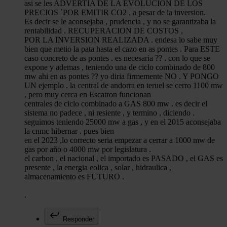
asi se les ADVERTIA DE LA EVOLUCION DE LOS
PRECIOS `POR EMITIR CO2 , a pesar de la inversion.
Es decir se le aconsejaba , prudencia , y no se garantizaba la
rentabilidad . RECUPERACION DE COSTOS ,
POR LA INVERSION REALIZADA . endesa lo sabe muy
bien que metio la pata hasta el cazo en as pontes . Para ESTE
caso concreto de as pontes . es necesaria ?? . con lo que se
expone y ademas , teniendo una de ciclo combinado de 800
mw ahi en as pontes ?? yo diria firmemente NO . Y PONGO
UN ejemplo . la central de andorra en teruel se cerro 1100 mw
, pero muy cerca en Escatron funcionan
centrales de ciclo combinado a GAS 800 mw . es decir el
sistema no padece , ni resiente , y termino , diciendo .
seguimos teniendo 25000 mw a gas , y en el 2015 aconsejaba
la cnmc hibernar . pues bien
en el 2023 ,lo correcto seria empezar a cerrar a 1000 mw de
gas por año o 4000 mw por legislatura .
el carbon , el nacional , el importado es PASADO , el GAS es
presente , la energia eolica , solar , hidraulica ,
almacenamiento es FUTURO .
.
Responder