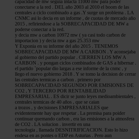
capacidad de mw seguia intacta 11000 mw para poder
conectarse a la red . DEL año 2003 al 2010 el boom de las
centrales a ciclo combinado a gas .Y surge un problema . LA
CNMC asi lo decia en un informe , de cuotas de mercado año
2015 , refiriendose a la SOBRECAPACIDAD DE MW a
poderse conectar a la red.
y decia mw a carbon 10972 mw ( ya casi todo carbon de
importacion ) y decia mw a gas 25.353 mw
Y Exponia en su informe del año 2015 . TENEMOS
SOBRECAPACIDAD DE MW A CARBON . Y aconsejaba
al gobierno del partido popular . CIERREN LOS MW A
CARBON . y pongan ciclos combinados de GAS a hibernar .
el partido `popular dio largas a ese informe de la cnmc , y
llego el nuevo gobierno 2018 . Y se tomo la decision de cerrar
las centrales termicas a carbon . primero por
SOBRECAPACIDAD SEGUNDO POR EMISIONES DE
CO2 , Y TERCERO POR RENTABILIDAD
EMPRESARIAL . ES dicir se junto leyes medioambientales ,
centrales termicas de 40 años , que se caian
a trozos , y decisiones EMPRESARIALES que
evidentemente hay que respetar . La premisa para poider
continuar quemando carbon , era las emisiones a la atmosfera
de CO2 . LA solucion . invertir en una
tecnologia , llamada DESNITRIFICACION. Esto lo hizo
endesa en as pontes o EDP en Asturias . Pero aun