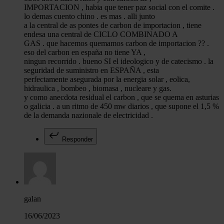
IMPORTACION , habia que tener paz social con el comite .
lo demas cuento chino . es mas . alli junto
a la central de as pontes de carbon de importacion , tiene
endesa una central de CICLO COMBINADO A
GAS . que hacemos quemamos carbon de importacion ?? .
eso del carbon en españa no tiene YA ,
ningun recorrido . bueno SI el ideologico y de catecismo . la
seguridad de suministro en ESPAÑA , esta
perfectamente asegurada por la energia solar , eolica,
hidraulica , bombeo , biomasa , nucleare y gas.
y como anecdota residual el carbon , que se quema en asturias
o galicia . a un ritmo de 450 mw diarios , que supone el 1,5 %
de la demanda nazionale de electricidad .
Responder
galan
16/06/2023