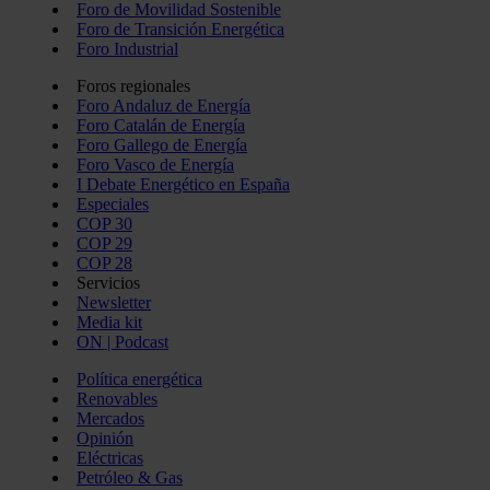
Foro de Movilidad Sostenible
Foro de Transición Energética
Foro Industrial
Foros regionales
Foro Andaluz de Energía
Foro Catalán de Energía
Foro Gallego de Energía
Foro Vasco de Energía
I Debate Energético en España
Especiales
COP 30
COP 29
COP 28
Servicios
Newsletter
Media kit
ON | Podcast
Política energética
Renovables
Mercados
Opinión
Eléctricas
Petróleo & Gas