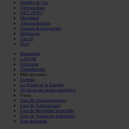
Petróleo & Gas
Videopodcast
NET ZERO
Movilidad
Almacenamiento
Startups & Innovación
Hidrógeno
Top 10
Tech
Bioenergía
LATAM
Eficiencia
Digitalización
Más secciones
Eventos
La Noche de la Energía
10 claves del sector energético
Foros
Foro de Almacenamiento
Foro de Autoconsumo
Foro de Movilidad Sostenible
Foro de Transición Energética
Foro Industrial