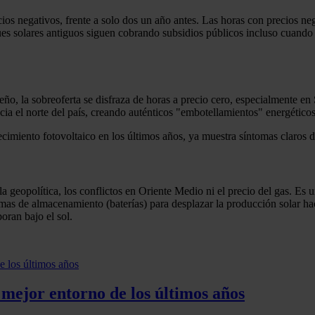
os negativos, frente a solo dos un año antes. Las horas con precios ne
s solares antiguos siguen cobrando subsidios públicos incluso cuando e
ño, la sobreoferta se disfraza de horas a precio cero, especialmente en S
acia el norte del país, creando auténticos "embotellamientos" energéticos
imiento fotovoltaico en los últimos años, ya muestra síntomas claros de
 la geopolítica, los conflictos en Oriente Medio ni el precio del gas. E
emas de almacenamiento (baterías) para desplazar la producción solar h
oran bajo el sol.
 mejor entorno de los últimos años