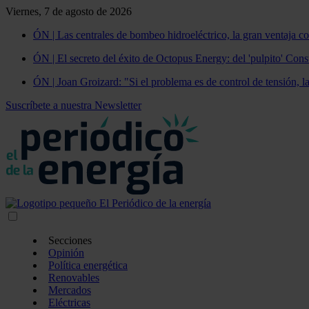
Viernes, 7 de agosto de 2026
ÓN | Las centrales de bombeo hidroeléctrico, la gran ventaja co
ÓN | El secreto del éxito de Octopus Energy: del 'pulpito' Const
ÓN | Joan Groizard: "Si el problema es de control de tensión, l
Suscríbete a nuestra Newsletter
Secciones
Opinión
Política energética
Renovables
Mercados
Eléctricas