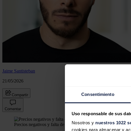
Jaime Santisteban
21/05/2026
Consentimiento
Compartir
Comentar
Uso responsable de sus dat
Nosotros y
nuestros 1022 s
Precios negativos y falta de baterías: el negocio solar europeo
cookies para almacenar y acce