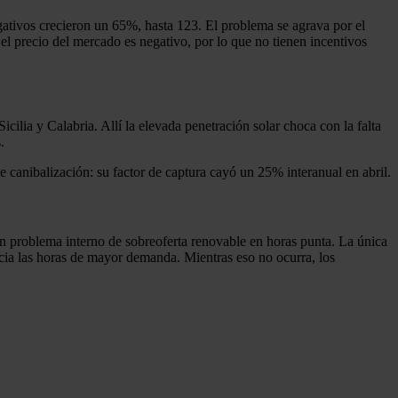
gativos crecieron un 65%, hasta 123. El problema se agrava por el
l precio del mercado es negativo, por lo que no tienen incentivos
icilia y Calabria. Allí la elevada penetración solar choca con la falta
.
 canibalización: su factor de captura cayó un 25% interanual en abril.
s un problema interno de sobreoferta renovable en horas punta. La única
acia las horas de mayor demanda. Mientras eso no ocurra, los