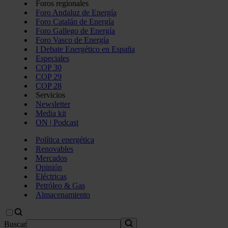
Foros regionales
Foro Andaluz de Energía
Foro Catalán de Energía
Foro Gallego de Energía
Foro Vasco de Energía
I Debate Energético en España
Especiales
COP 30
COP 29
COP 28
Servicios
Newsletter
Media kit
ON | Podcast
Política energética
Renovables
Mercados
Opinión
Eléctricas
Petróleo & Gas
Almacenamiento
Buscar