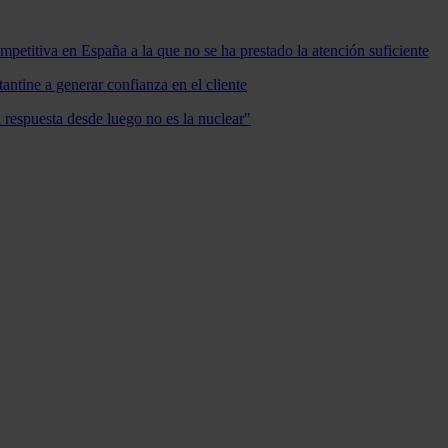
mpetitiva en España a la que no se ha prestado la atención suficiente
antine a generar confianza en el cliente
a respuesta desde luego no es la nuclear"