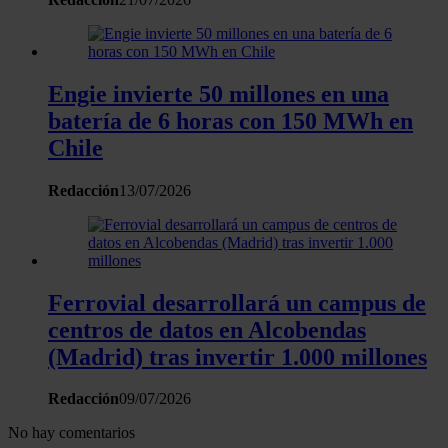
el contenido y los anuncios, ofrecer funciones de redes
sociales y analizar el tráfico. Además, compartimos
información sobre el uso que haga del sitio web con
nuestros partners de redes sociales, publicidad y análisis
Engie invierte 50 millones en una
web, quienes pueden combinarla con otra información
batería de 6 horas con 150 MWh en
que les haya proporcionado o que hayan recopilado a
Chile
partir del uso que haya hecho de sus servicios.
Redacción
13/07/2026
Ferrovial desarrollará un campus de
centros de datos en Alcobendas
(Madrid) tras invertir 1.000 millones
Redacción
09/07/2026
No hay comentarios