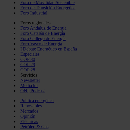
Foro de Movilidad Sostenible
Foro de Transición Energética
Foro Industrial
Foros regionales
Foro Andaluz de Energía
Foro Catalán de Energía
Foro Gallego de Energía
Foro Vasco de Energía
I Debate Energético en España
Especiales
COP 30
COP 29
COP 28
Servicios
Newsletter
Media kit
ON | Podcast
Política energética
Renovables
Mercados
Opinión
Eléctricas
Petróleo & Gas