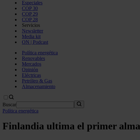
Especiales
COP 30
COP 29
COP 28
Servicios
Newsletter
Media kit
ON | Podcast
Política energética
Renovables
Mercados
Opinión
Eléctricas
Petróleo & Gas
Almacenamiento
Buscar
Política energética
Finlandia ultima el primer alm