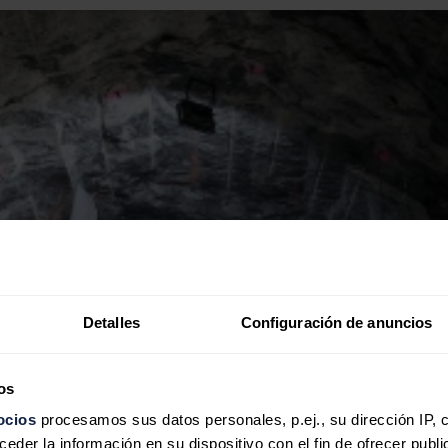
Detalles
Configuración de anuncios
os
ocios
procesamos sus datos personales, p.ej., su dirección IP, 
der la información en su dispositivo con el fin de ofrecer publi