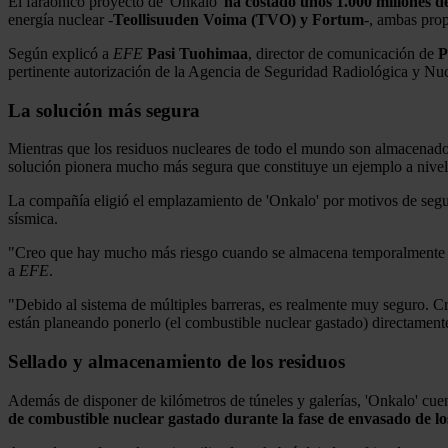
El faraónico proyecto de 'Onkalo'
ha costado unos 1.000 millones d
energía nuclear -
Teollisuuden Voima (TVO) y Fortum
-, ambas prop
Según explicó a
EFE
Pasi Tuohimaa
, director de comunicación de
P
pertinente autorización de la Agencia de Seguridad Radiológica y Nu
La solución más segura
Mientras que los residuos nucleares de todo el mundo son almacenados
solución pionera mucho más segura que constituye un ejemplo a nivel
La compañía eligió el emplazamiento de 'Onkalo' por motivos de segur
sísmica.
"Creo que hay mucho más riesgo cuando se almacena temporalmente a n
a
EFE
.
"Debido al sistema de múltiples barreras, es realmente muy seguro. C
están planeando ponerlo (el combustible nuclear gastado) directamente 
Sellado y almacenamiento de los residuos
Además de disponer de kilómetros de túneles y galerías, 'Onkalo' cu
de combustible nuclear gastado durante la fase de envasado de lo