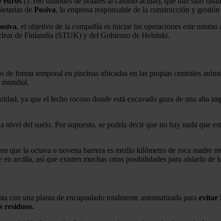
e euros
(1.160 millones de dólares al cambio actual), que han sido fina
ietarias de
Posiva
, la empresa responsable de la construcción y gestió
osiva
, el objetivo de la compañía es iniciar las operaciones este mismo 
clear de Finlandia (STUK) y del Gobierno de Helsinki.
 de forma temporal en piscinas ubicadas en las propias centrales atómi
 mundial.
idad, ya que el lecho rocoso donde está excavado goza de una alta impe
ivel del suelo. Por supuesto, se podría decir que no hay nada que es
reo que la octava o novena barrera es medio kilómetro de roca madre mu
en arcilla, así que existen muchas otras posibilidades para aislarlo de 
enta con una planta de encapsulado totalmente automatizada para
evitar
s residuos.