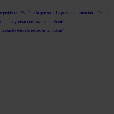
mpetitiva en España a la que no se ha prestado la atención suficiente
antine a generar confianza en el cliente
a respuesta desde luego no es la nuclear"