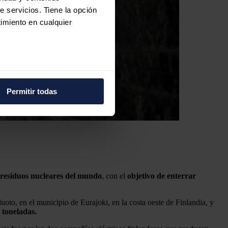
e servicios. Tiene la opción
imiento en cualquier
e varios metros
icas (huellas digitales)
Permitir todas
eferencias en la
sección de
e cookies.
 funciones de redes sociales
con nuestros partners de
ue les haya proporcionado o
 residuos nucleares del mundo
, con el
objetivo de enterrar
oto, en el municipio de Eurajoki, en la costa oeste de Finlandia, y
 toneladas.