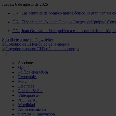
Jueves, 6 de agosto de 2026
ÓN | Las centrales de bombeo hidroeléctrico, la gran ventaja co
ÓN | El secreto del éxito de Octopus Energy: del 'pulpito' Const
ÓN | Joan Groizard: "Si el problema es de control de tensión, l
Suscríbete a nuestra Newsletter
Secciones
Opinión
Política energética
Renovables
Mercados
Eléctricas
Petróleo & Gas
Videopodcast
NET ZERO
Movilidad
Almacenamiento
Startups & Innovación