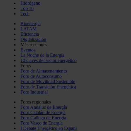
Hidrógeno
Top 10
Tech
Bioenergía
LATAM
Eficiencia
Digitalización
Más secciones
Eventos
La Noche de la Energía
10 claves del sector energético
Foros
Foro de Almacenamiento
Foro de Autoconsumo
Foro de Movilidad Sostenible
Foro de Transición Energética
Foro Industrial
Foros regionales
Foro Andaluz de Energía
Foro Catalán de Energía
Foro Gallego de Energía
Foro Vasco de Energía
I Debate Energético en España