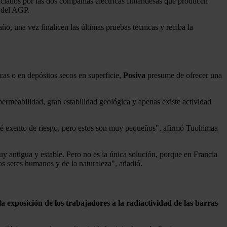
nciados por las dos compañías eléctricas finlandesas que producen
n del AGP.
año, una vez finalicen las últimas pruebas técnicas y reciba la
cas o en depósitos secos en superficie,
Posiva
presume de ofrecer una
rmeabilidad, gran estabilidad geológica y apenas existe actividad
té exento de riesgo, pero estos son muy pequeños", afirmó Tuohimaa
y antigua y estable. Pero no es la única solución, porque en Francia
los seres humanos y de la naturaleza", añadió.
 la exposición de los trabajadores a la radiactividad de las barras