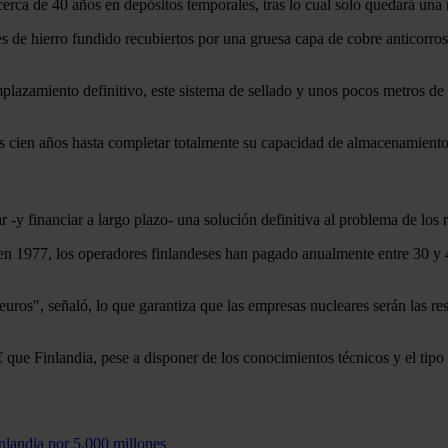
 cerca de 40 años en depósitos temporales, tras lo cual solo quedará una
s de hierro fundido recubiertos por una gruesa capa de cobre anticorro
lazamiento definitivo, este sistema de sellado y unos pocos metros de 
s cien años hasta completar totalmente su capacidad de almacenamiento, 
-y financiar a largo plazo- una solución definitiva al problema de los 
en 1977, los operadores finlandeses han pagado anualmente entre 30 y 
ros", señaló, lo que garantiza que las empresas nucleares serán las re
E
que Finlandia, pese a disponer de los conocimientos técnicos y el tipo