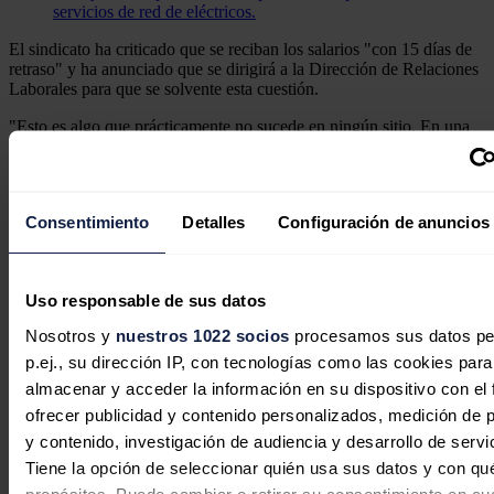
servicios de red de eléctricos.
El sindicato ha criticado que se reciban los salarios "con 15 días de
retraso" y ha anunciado que se dirigirá a la Dirección de Relaciones
Laborales para que se solvente esta cuestión.
"Esto es algo que prácticamente no sucede en ningún sitio. En una
época pasada tenía una explicación, dado el volumen de la plantilla
y los escasos medios tecnológicos, pero en la actualidad parece
lógico solicitarle a la empresa que realice las gestiones oportunas
para sintonizar, la entrega digital de nuestras nóminas con el ingreso
Consentimiento
Detalles
Configuración de anuncios
del salario en nuestras cuentas bancarias", ha indicado.
Noticias relacionadas
Uso responsable de sus datos
Nosotros y
nuestros 1022 socios
procesamos sus datos pe
p.ej., su dirección IP, con tecnologías como las cookies para
La electrificación mantiene su
almacenar y acceder la información en su dispositivo con el 
impulso y supone una de cada cinco
ofrecer publicidad y contenido personalizados, medición de p
y contenido, investigación de audiencia y desarrollo de servi
matriculaciones de vehículos en julio
Tiene la opción de seleccionar quién usa sus datos y con qu
Redacción
03/08/2026
propósitos. Puede cambiar o retirar su consentimiento en cu