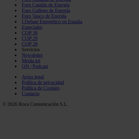
Foro Catalán de Energía
Foro Gallego de Energía
Foro Vasco de Energía
I Debate Energético en España
Especiales
COP 30
COP 29
COP 28
Servicios
Newsletter
Media kit
ON | Podcast
Aviso legal
Política de privacidad
Política de Cookies
Contacto
© 2026 Roca Comunicación S.L.