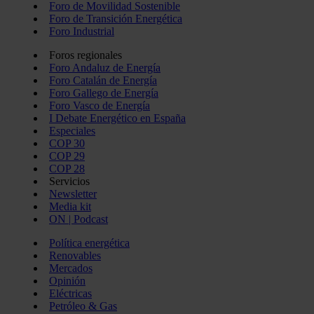
Foro de Movilidad Sostenible
Foro de Transición Energética
Foro Industrial
Foros regionales
Foro Andaluz de Energía
Foro Catalán de Energía
Foro Gallego de Energía
Foro Vasco de Energía
I Debate Energético en España
Especiales
COP 30
COP 29
COP 28
Servicios
Newsletter
Media kit
ON | Podcast
Política energética
Renovables
Mercados
Opinión
Eléctricas
Petróleo & Gas