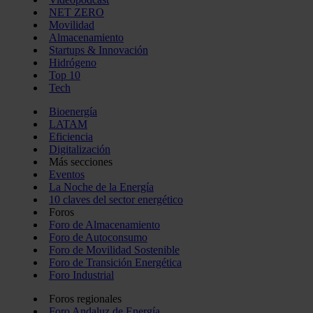
NET ZERO
Movilidad
Almacenamiento
Startups & Innovación
Hidrógeno
Top 10
Tech
Bioenergía
LATAM
Eficiencia
Digitalización
Más secciones
Eventos
La Noche de la Energía
10 claves del sector energético
Foros
Foro de Almacenamiento
Foro de Autoconsumo
Foro de Movilidad Sostenible
Foro de Transición Energética
Foro Industrial
Foros regionales
Foro Andaluz de Energía