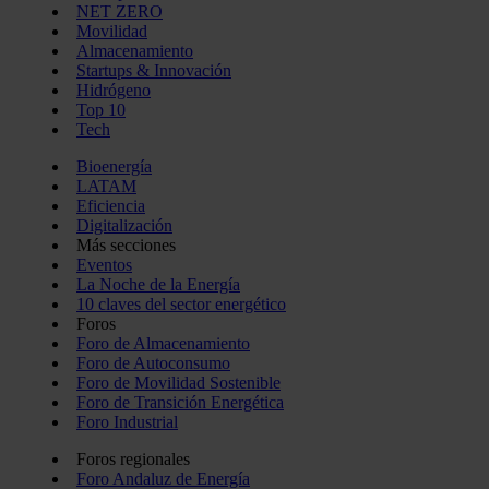
NET ZERO
Movilidad
Almacenamiento
Startups & Innovación
Hidrógeno
Top 10
Tech
Bioenergía
LATAM
Eficiencia
Digitalización
Más secciones
Eventos
La Noche de la Energía
10 claves del sector energético
Foros
Foro de Almacenamiento
Foro de Autoconsumo
Foro de Movilidad Sostenible
Foro de Transición Energética
Foro Industrial
Foros regionales
Foro Andaluz de Energía