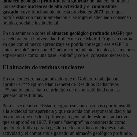
almacén
geológico
profundo
para
guardar
de manera definitiva
los
residuos nucleares de alta actividad
y el
combustible
gastado
, cuyo funcionamiento está previsto en
2073
, pero que
podría estar con mayor antelación si se logra el adecuado consenso
político, social e institucional.
En un seminario sobre el
almacén geológico profundo (AGP
) que
se celebra en la Universidad Politécnica de Madrid, Aagesen confía
en que con el nuevo aprendizaje se podría conseguir ese AGP "lo
antes posible" pero con el "mejor conocimiento" técnico, las mejores
experiencias como una base "sólida" y con el consenso necesario.
El almacén de residuos nucleares
En ese contexto, ha garantizado que el Gobierno trabaja para
aprobar el **Séptimo Plan General de Residuos Radiactivos
"**cuanto antes" bajo el principio de responsabilidad con las
generaciones futuras.
Para la secretaria de Estado, lograr ese consenso pasa por transmitir
a la sociedad transparencia y que se actúa con responsabilidad y ha
recordado que desde el primer plan general de residuos radiactivos,
que se aprobó en 1987, España "siempre" ha considerado como
opción definitiva para la gestión de los residuos nucleares de alta
actividad y el combustible gastado un almacén geológico profundo.