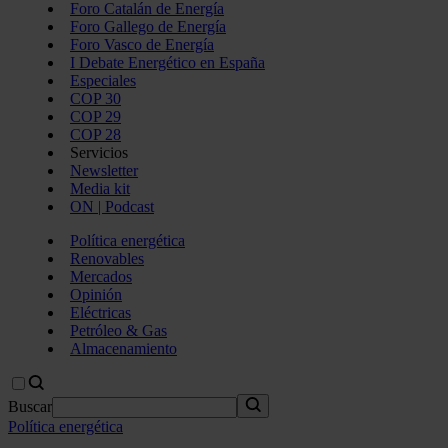
Foro Catalán de Energía
Foro Gallego de Energía
Foro Vasco de Energía
I Debate Energético en España
Especiales
COP 30
COP 29
COP 28
Servicios
Newsletter
Media kit
ON | Podcast
Política energética
Renovables
Mercados
Opinión
Eléctricas
Petróleo & Gas
Almacenamiento
Buscar
Política energética