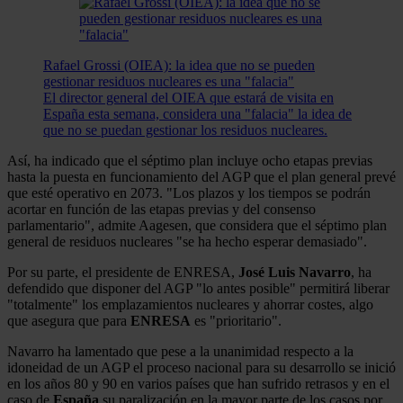
Rafael Grossi (OIEA): la idea que no se pueden
gestionar residuos nucleares es una "falacia"
El director general del OIEA que estará de visita en
España esta semana, considera una "falacia" la idea de
que no se puedan gestionar los residuos nucleares.
Así, ha indicado que el séptimo plan incluye ocho etapas previas
hasta la puesta en funcionamiento del AGP que el plan general prevé
que esté operativo en 2073. "Los plazos y los tiempos se podrán
acortar en función de las etapas previas y del consenso
parlamentario", admite Aagesen, que considera que el séptimo plan
general de residuos nucleares "se ha hecho esperar demasiado".
Por su parte, el presidente de ENRESA,
José Luis Navarro
, ha
defendido que disponer del AGP "lo antes posible" permitirá liberar
"totalmente" los emplazamientos nucleares y ahorrar costes, algo
que asegura que para
ENRESA
es "prioritario".
Navarro ha lamentado que pese a la unanimidad respecto a la
idoneidad de un AGP el proceso nacional para su desarrollo se inició
en los años 80 y 90 en varios países que han sufrido retrasos y en el
caso de
España
su paralización en la mayor parte de los casos por