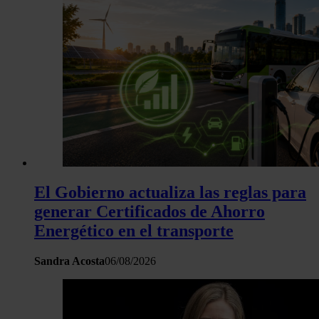
Las cookies de este sitio web se usan para personalizar el c
y los anuncios, ofrecer funciones de redes sociales y analiza
tráfico. Además, compartimos información sobre el uso que 
sitio web con nuestros partners de redes sociales, publicida
análisis web, quienes pueden combinarla con otra informació
haya proporcionado o que hayan recopilado a partir del uso 
hecho de sus servicios.
El Gobierno actualiza las reglas para
generar Certificados de Ahorro
Energético en el transporte
Sandra Acosta
06/08/2026