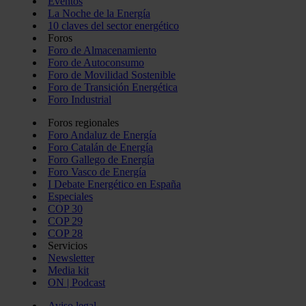
Eventos
La Noche de la Energía
10 claves del sector energético
Foros
Foro de Almacenamiento
Foro de Autoconsumo
Foro de Movilidad Sostenible
Foro de Transición Energética
Foro Industrial
Foros regionales
Foro Andaluz de Energía
Foro Catalán de Energía
Foro Gallego de Energía
Foro Vasco de Energía
I Debate Energético en España
Especiales
COP 30
COP 29
COP 28
Servicios
Newsletter
Media kit
ON | Podcast
Aviso legal