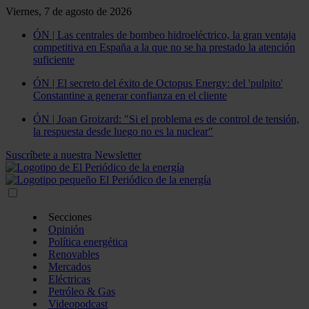
Viernes, 7 de agosto de 2026
ÓN | Las centrales de bombeo hidroeléctrico, la gran ventaja
competitiva en España a la que no se ha prestado la atención
suficiente
ÓN | El secreto del éxito de Octopus Energy: del 'pulpito'
Constantine a generar confianza en el cliente
ÓN | Joan Groizard: "Si el problema es de control de tensión,
la respuesta desde luego no es la nuclear"
Suscríbete a nuestra Newsletter
Secciones
Opinión
Política energética
Renovables
Mercados
Eléctricas
Petróleo & Gas
Videopodcast