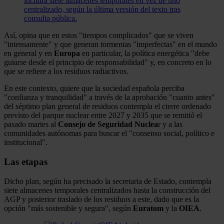
incluirá siete almacenes temporales en vez de uno
centralizado, según la última versión del texto tras
consulta pública.
Así, opina que en estos "tiempos complicados" que se viven
"intensamente" y que generan tormentas "imperfectas" en el mundo
en general y en
Europa
en particular, la política energética "debe
guiarse desde el principio de responsabilidad" y, en concreto en lo
que se refiere a los residuos radiactivos.
En este contexto, quiere que la sociedad española perciba
"confianza y tranquilidad" a través de la aprobación "cuanto antes"
del séptimo plan general de residuos contempla el cierre ordenado
previsto del parque nuclear entre 2027 y 2035 que se remitió el
pasado martes al
Consejo de Seguridad Nuclea
r y a las
comunidades autónomas para buscar el "consenso social, político e
institucional".
Las etapas
Dicho plan, según ha precisado la secretaria de Estado, contempla
siete almacenes temporales centralizados hasta la construcción del
AGP y posterior traslado de los residuos a este, dado que es la
opción "más sostenible y segura", según
Euratom
y la
OIEA
.