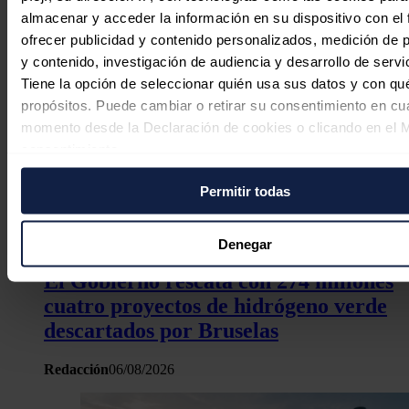
almacenar y acceder la información en su dispositivo con el 
ofrecer publicidad y contenido personalizados, medición de p
y contenido, investigación de audiencia y desarrollo de servi
Tiene la opción de seleccionar quién usa sus datos y con qu
propósitos. Puede cambiar o retirar su consentimiento en cu
momento desde la Declaración de cookies o clicando en el 
consentimiento.
Permitir todas
Si lo permite, también quisiéramos:
Recopilar información sobre su ubicación geográfica
puede tener una precisión de varios metros
Denegar
Identificar su dispositivo analizándolo activamente p
El Gobierno rescata con 274 millones
características específicas (huellas digitales)
cuatro proyectos de hidrógeno verde
Obtenga más información sobre cómo se procesan sus dato
descartados por Bruselas
personales y establezca sus preferencias en la
sección de 
Puede cambiar o retirar su consentimiento en cualquier mo
Redacción
06/08/2026
la Declaración de cookies.