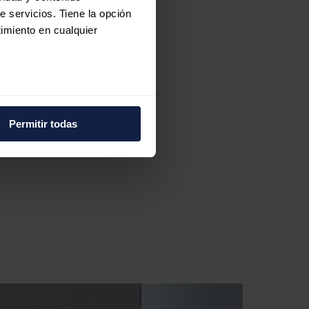
e servicios. Tiene la opción
imiento en cualquier
e varios metros
icas (huellas digitales)
Permitir todas
eferencias en la
sección de
e cookies.
 funciones de redes sociales
con nuestros partners de
ue les haya proporcionado o