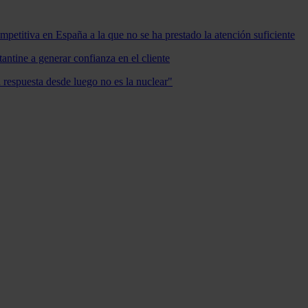
mpetitiva en España a la que no se ha prestado la atención suficiente
antine a generar confianza en el cliente
a respuesta desde luego no es la nuclear"