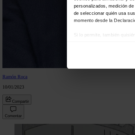
personalizados, medición de p
de seleccionar quién usa sus
momento desde la Declaració
Si lo permite, también quisi
Recopilar información
Identificar su disposi
Obtenga más información sob
datos
. Puede cambiar o reti
Ramón Roca
Las cookies de este sitio we
10/01/2023
y analizar el tráfico. Ademá
redes sociales, publicidad y
Compartir
que hayan recopilado a parti
Comentar