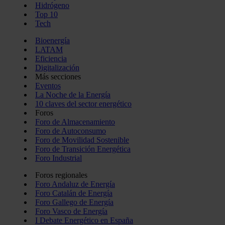
Hidrógeno
Top 10
Tech
Bioenergía
LATAM
Eficiencia
Digitalización
Más secciones
Eventos
La Noche de la Energía
10 claves del sector energético
Foros
Foro de Almacenamiento
Foro de Autoconsumo
Foro de Movilidad Sostenible
Foro de Transición Energética
Foro Industrial
Foros regionales
Foro Andaluz de Energía
Foro Catalán de Energía
Foro Gallego de Energía
Foro Vasco de Energía
I Debate Energético en España