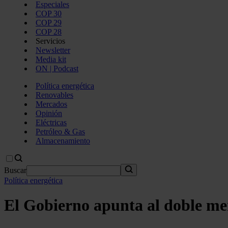
Especiales
COP 30
COP 29
COP 28
Servicios
Newsletter
Media kit
ON | Podcast
Política energética
Renovables
Mercados
Opinión
Eléctricas
Petróleo & Gas
Almacenamiento
Buscar
Política energética
El Gobierno apunta al doble me