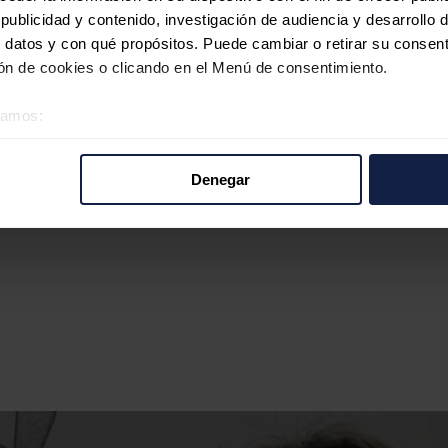
ublicidad y contenido, investigación de audiencia y desarrollo d
 datos y con qué propósitos. Puede cambiar o retirar su consent
n de cookies o clicando en el Menú de consentimiento.
éramos:
 sobre su ubicación geográfica que puede tener una precisión d
tivo analizándolo activamente para buscar características específ
Denegar
re cómo se procesan sus datos personales y establezca sus pr
rar su consentimiento en cualquier momento en la Declaración d
b se usan para personalizar el contenido y los anuncios, ofrecer
s, compartimos información sobre el uso que haga del sitio web 
 análisis web, quienes pueden combinarla con otra información q
r del uso que haya hecho de sus servicios.