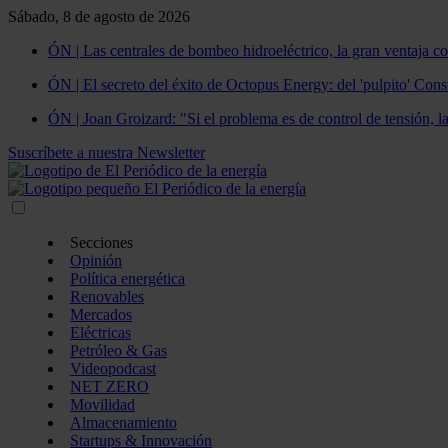
Sábado, 8 de agosto de 2026
ÓN | Las centrales de bombeo hidroeléctrico, la gran ventaja co
ÓN | El secreto del éxito de Octopus Energy: del 'pulpito' Const
ÓN | Joan Groizard: "Si el problema es de control de tensión, l
Suscríbete a nuestra Newsletter
Secciones
Opinión
Política energética
Renovables
Mercados
Eléctricas
Petróleo & Gas
Videopodcast
NET ZERO
Movilidad
Almacenamiento
Startups & Innovación