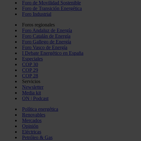
Foro de Movilidad Sostenible
Foro de Transición Energética
Foro Industrial
Foros regionales
Foro Andaluz de Energía
Foro Catalán de Energía
Foro Gallego de Energía
Foro Vasco de Energía
I Debate Energético en España
Especiales
COP 30
COP 29
COP 28
Servicios
Newsletter
Media kit
ON | Podcast
Política energética
Renovables
Mercados
Opinión
Eléctricas
Petróleo & Gas