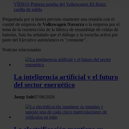
para buscar características específicas (huellas
VÍDEO| Primera prueba del Volkswagen ID.Buzz:
digitales)
casilla de salida
Obtenga más información sobre cómo se procesan sus
Preguntada por si tienen previsto mantener una reunión con el
datos personales y establezca sus preferencias en la
comité de empresa de
Volkswagen
Navarra
o la empresa por el
tema de la construcción de la fábrica de ensamblaje de celdas de
sección de datos
. Puede cambiar o retirar su
baterías, Saiz ha señalado que el diálogo y la escucha activa por
consentimiento en cualquier momento en la Declaración
parte del Ejecutivo autonómico es "constante".
de cookies.
Noticias relacionadas
Las cookies de este sitio web se usan para personalizar
el contenido y los anuncios, ofrecer funciones de redes
sociales y analizar el tráfico. Además, compartimos
La inteligencia artificial y el futuro
información sobre el uso que haga del sitio web con
del sector energético
nuestros partners de redes sociales, publicidad y análisis
web, quienes pueden combinarla con otra información
Josep Solé
07/08/2026
que les haya proporcionado o que hayan recopilado a
partir del uso que haya hecho de sus servicios.