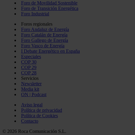
Foro de Movilidad Sostenible
Foro de Transición Energética
Foro Industrial
Foros regionales
Foro Andaluz de Energía
Foro Catalán de Energía
Foro Gallego de Energía
Foro Vasco de Energía
I Debate Energético en España
Especiales
COP 30
COP 29
COP 28
Servicios
Newsletter
Media kit
ON | Podcast
Aviso legal
Política de privacidad
Política de Cookies
Contacto
© 2026 Roca Comunicación S.L.