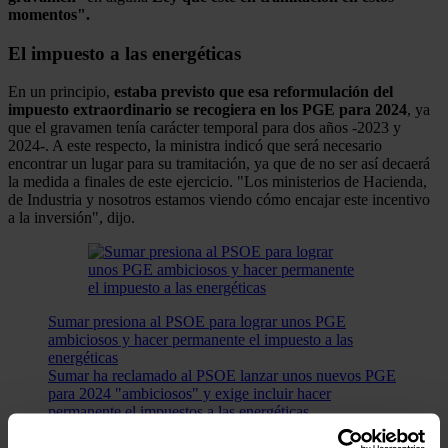
momentos".
El impuesto a las energéticas
En un principio,
estaba previsto que esa reformulación del
impuesto extraordinario se recogiera en los PGE para 2024
, ya
que el gravamen tenía carácter temporal para dos años -2023 y
2024-. A este respecto, la ministra indicó que será necesario
encontrar un lugar para su tramitación, ya que de no ser así decaerá
la medida a finales de este ejercicio. "Los ministerios de Hacienda,
de Industria y nosotros estamos viendo cómo encajar este incentivo
a la inversión", dijo.
Sumar presiona al PSOE para lograr unos PGE
ambiciosos y hacer permanente el impuesto a las
energéticas
Sumar ha reclamado al PSOE lanzar unos nuevos PGE
para 2024 "ambiciosos" y exige incluir hacer
permanente el impuestos a las energéticas.
Así, Ribera destacó que la propuesta política es hacer evolucionar