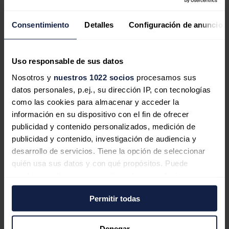
este gravamen "hacia un sistema que permita incentivar la
inversión". "Es decir, si se produce esa inversión, pues no tiene
Consentimiento
Detalles
Configuración de anuncios
sentido mantener esa prestación patrimonial", dijo, añadiendo que el
encaje se lo deja a "la vicepresidenta primera (
María Jesús
Montero
, ministra de Hacienda), que es la que lidera este dosier".
Uso responsable de sus datos
Nosotros y
nuestros 1022 socios
procesamos sus
datos personales, p.ej., su dirección IP, con tecnologías
El Gobierno plantea aumentar un 30% la 'tasa Enresa',
como las cookies para almacenar y acceder la
a 10,32 euros/MWh, frente al 40% inicial
información en su dispositivo con el fin de ofrecer
Teresa Ribera ha revelado que su departamento ya ha
sacado a consulta pública el Real Decreto de
publicidad y contenido personalizados, medición de
modificación de la 'tasa Enresa'.
publicidad y contenido, investigación de audiencia y
desarrollo de servicios. Tiene la opción de seleccionar
Noticias relacionadas
quién usa sus datos y con qué propósitos. Puede
cambiar o retirar su consentimiento en cualquier
momento desde la Declaración de cookies o clicando en
Las grandes energéticas españolas
Permitir todas
el Menú de consentimiento.
superan las previsiones del mercado y
Si lo permite, también quisiéramos:
ganan un 45% más
Denegar