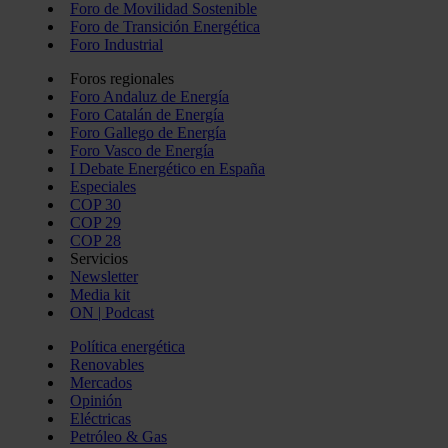
Foro de Movilidad Sostenible
Foro de Transición Energética
Foro Industrial
Foros regionales
Foro Andaluz de Energía
Foro Catalán de Energía
Foro Gallego de Energía
Foro Vasco de Energía
I Debate Energético en España
Especiales
COP 30
COP 29
COP 28
Servicios
Newsletter
Media kit
ON | Podcast
Política energética
Renovables
Mercados
Opinión
Eléctricas
Petróleo & Gas