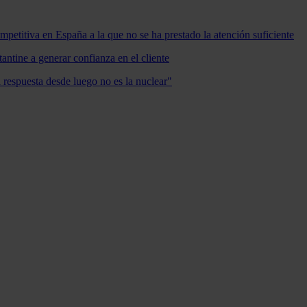
mpetitiva en España a la que no se ha prestado la atención suficiente
antine a generar confianza en el cliente
a respuesta desde luego no es la nuclear"