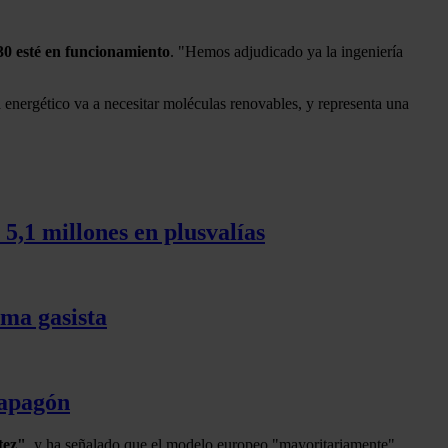
30 esté en funcionamiento
. "Hemos adjudicado ya la ingeniería
a energético va a necesitar moléculas renovables, y representa una
5,1 millones en plusvalías
ema gasista
 apagón
tez"
, y ha señalado que el modelo europeo "mayoritariamente"