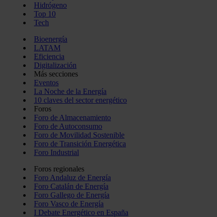
Hidrógeno
Top 10
Tech
Bioenergía
LATAM
Eficiencia
Digitalización
Más secciones
Eventos
La Noche de la Energía
10 claves del sector energético
Foros
Foro de Almacenamiento
Foro de Autoconsumo
Foro de Movilidad Sostenible
Foro de Transición Energética
Foro Industrial
Foros regionales
Foro Andaluz de Energía
Foro Catalán de Energía
Foro Gallego de Energía
Foro Vasco de Energía
I Debate Energético en España