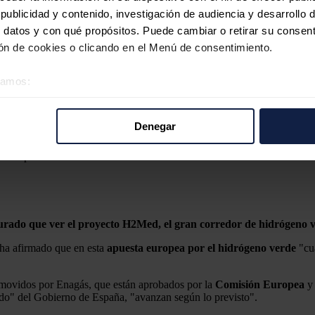
ublicidad y contenido, investigación de audiencia y desarrollo d
 datos y con qué propósitos. Puede cambiar o retirar su consent
n de cookies o clicando en el Menú de consentimiento.
éramos:
 sobre su ubicación geográfica que puede tener una precisión d
tivo analizándolo activamente para buscar características específ
Denegar
re cómo se procesan sus datos personales y establezca sus pr
rar su consentimiento en cualquier momento en la Declaración d
 Europa Press
b se usan para personalizar el contenido y los anuncios, ofrecer
s, compartimos información sobre el uso que haga del sitio web 
 análisis web, quienes pueden combinarla con otra información q
urado que ver el proyecto H2Med, el gran corredor de hidrógeno v
r del uso que haya hecho de sus servicios.
 ha afirmado que en esta
apuesta europea por el hidrógeno verde
"cua
omovidos por Enagás, que están aprobados por la
Comisión Europea
y 
ndo" del Gobierno de España, "avanzan según lo previsto".