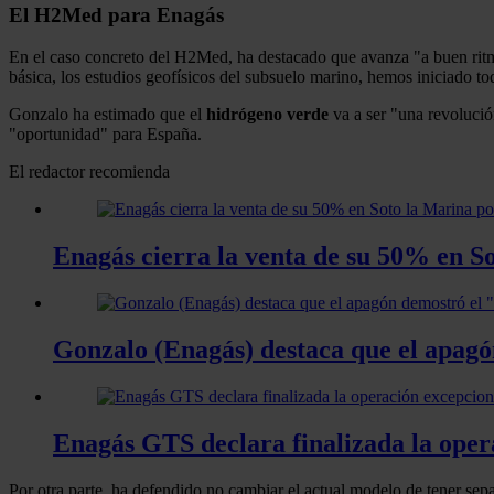
El H2Med para Enagás
En el caso concreto del H2Med, ha destacado que avanza "a buen rit
básica, los estudios geofísicos del subsuelo marino, hemos iniciado to
Gonzalo ha estimado que el
hidrógeno verde
va a ser "una revolució
"oportunidad" para España.
El redactor recomienda
Enagás cierra la venta de su 50% en So
Gonzalo (Enagás) destaca que el apagó
Enagás GTS declara finalizada la opera
Por otra parte, ha defendido no cambiar el actual modelo de tener se