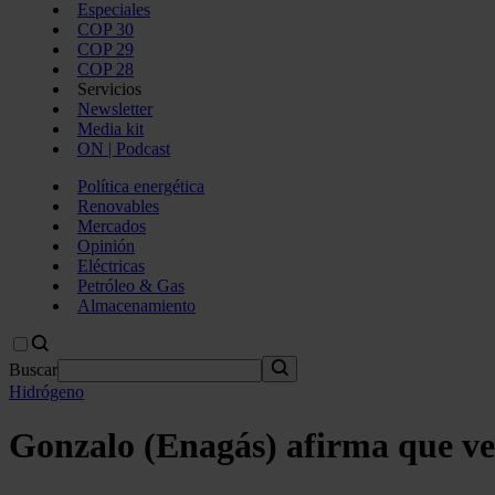
Especiales
COP 30
COP 29
COP 28
Servicios
Newsletter
Media kit
ON | Podcast
Política energética
Renovables
Mercados
Opinión
Eléctricas
Petróleo & Gas
Almacenamiento
Buscar
Hidrógeno
Gonzalo (Enagás) afirma que ve