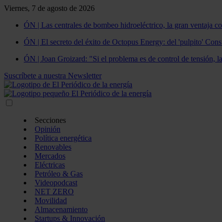
Viernes, 7 de agosto de 2026
ÓN | Las centrales de bombeo hidroeléctrico, la gran ventaja co
ÓN | El secreto del éxito de Octopus Energy: del 'pulpito' Const
ÓN | Joan Groizard: "Si el problema es de control de tensión, l
Suscríbete a nuestra Newsletter
Secciones
Opinión
Política energética
Renovables
Mercados
Eléctricas
Petróleo & Gas
Videopodcast
NET ZERO
Movilidad
Almacenamiento
Startups & Innovación