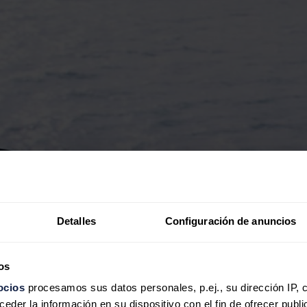
Detalles
Configuración de anuncios
os
ocios
procesamos sus datos personales, p.ej., su dirección IP, 
der la información en su dispositivo con el fin de ofrecer publi