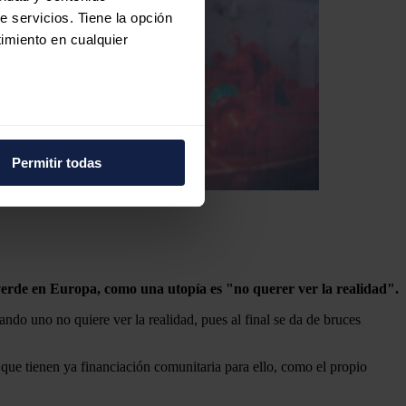
e servicios. Tiene la opción
imiento en cualquier
e varios metros
icas (huellas digitales)
Permitir todas
eferencias en la
sección de
e cookies.
 funciones de redes sociales
con nuestros partners de
ue les haya proporcionado o
erde en Europa, como una utopía es "no querer ver la realidad".
ndo uno no quiere ver la realidad, pues al final se da de bruces
que tienen ya financiación comunitaria para ello, como el propio