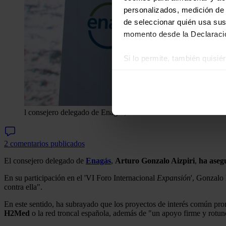
personalizados, medición de p
de seleccionar quién usa sus
momento desde la Declaració
Si lo permite, también quisi
Recopilar información
Identificar su disposi
Obtenga más información sob
datos
. Puede cambiar o reti
l consejero delegado de Enagás, Arturo Gonzalo.
Kike Rincón -
Las cookies de este sitio we
2 comentarios publicados
y analizar el tráfico. Ademá
redes sociales, publicidad y
El consejero delegado de
Enagás
,
Arturo Gonzalo Aizpiri
,
ha aseg
que hayan recopilado a parti
En su participación en el 'VI Foro Internacional
Expansión
', Gonzalo
contra ella".
En este sentido, ha subrayado que los proyectos de interés común pr
H2Med
o la red troncal española, además de "un apoyo firme y rotu