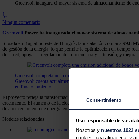
Greenvolt inaugura el mayor sistema de almacenamiento de ener
Ningún comentario
Greenvolt
Power
ha inaugurado el mayor sistema de almacenamie
Situada en Buj, al noreste de Hungría, la instalación combina 99,8
de gestión de la energía, lo que permite la optimización en tiempo real
de la red, apoyar la regulación de la frecuencia y la tensión, y mejora
Greenvolt completa una emisión adicional de bonos verdes por
Greenvolt cuenta actualmente con una cartera de proyectos p
en funcionamiento.
El proyecto refleja la transformación tan amplia que se está produci
Consentimiento
crecimiento. El aumento de la electrificación, la creciente penetració
de almacenamiento de energía en baterías.
Noticias relacionadas
Uso responsable de sus dat
Nosotros y
nuestros 1022 s
cookies para almacenar y acce