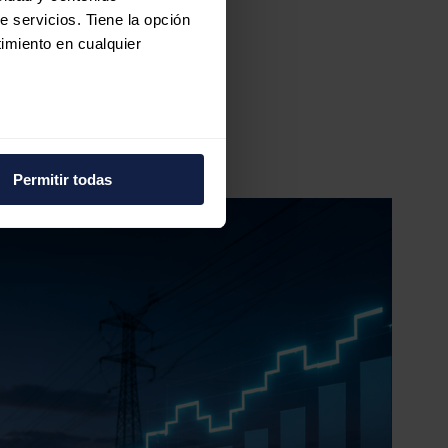
e servicios. Tiene la opción
imiento en cualquier
cenamiento
e varios metros
icas (huellas digitales)
Permitir todas
eferencias en la
sección de
e cookies.
 funciones de redes sociales
con nuestros partners de
ue les haya proporcionado o