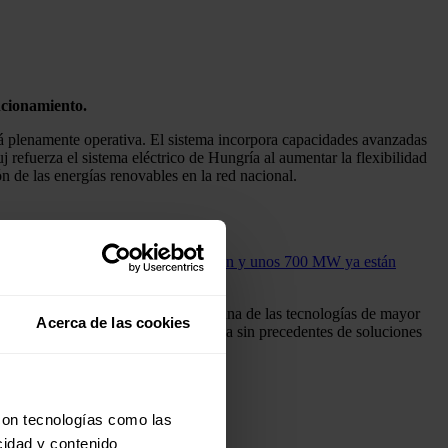
ncionamiento.
 plenamente operativa. El sistema incorpora capacidades avanzadas
j refuerza el sistema eléctrico de Hungría al aumentar la flexibilidad
ón de las energías renovables en la red nacional.
 1,5 GW se encuentran en construcción y unos 700 MW ya están
 energía se está consolidando como una de las tecnologías de mayor
Acerca de las cookies
flexibles están impulsando una demanda sin precedentes de soluciones
con tecnologías como las
cidad y contenido