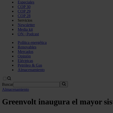
Especiales
COP 30
COP 29
COP 28
Servicios
Newsletter
Media kit
ON | Podcast
Política energética
Renovables
Mercados
Opinión
Eléctricas
Petróleo & Gas
Almacenamiento
Buscar
Almacenamiento
Greenvolt inaugura el mayor si