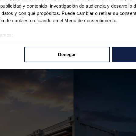
 independizar a Europa del litio
ublicidad y contenido, investigación de audiencia y desarrollo d
 datos y con qué propósitos. Puede cambiar o retirar su consent
n de cookies o clicando en el Menú de consentimiento.
éramos:
y Portugal refuerzan la señal para el alma
 sobre su ubicación geográfica que puede tener una precisión d
tivo analizándolo activamente para buscar características específ
Denegar
re cómo se procesan sus datos personales y establezca sus pr
rar su consentimiento en cualquier momento en la Declaración d
b se usan para personalizar el contenido y los anuncios, ofrecer
s, compartimos información sobre el uso que haga del sitio web 
 análisis web, quienes pueden combinarla con otra información q
r del uso que haya hecho de sus servicios.