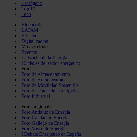
Hidrógeno
Top 10
Tech
Bioenergía
LATAM
Eficiencia
Digitalización
Más secciones
Eventos
La Noche de la Energía
10 claves del sector energético
Foros
Foro de Almacenamiento
Foro de Autoconsumo
Foro de Movilidad Sostenible
Foro de Transición Energética
Foro Industrial
Foros regionales
Foro Andaluz de Energía
Foro Catalán de Energía
Foro Gallego de Energía
Foro Vasco de Energía
I Debate Energético en España