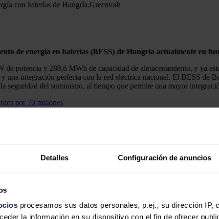
gía con baterías de Hungría.
Greenvolt
nto de energía en baterías (BESS) de Hungría actualmente en fu
 MW de potencia y 288,6 MWh de capacidad de almacenamiento, y ya está
 y una integración perfecta con la red eléctrica nacional. El BESS de Bu
r la seguridad del suministro, al tiempo que permite una mayor integraci
 70 millones
onderada por probabilidad de 12,8 GW, de los cuales aproximadamente
endo en los mercados energéticos europeos, donde el almacenamiento de
Detalles
Configuración de anuncios
n de las energías renovables y la necesidad de sistemas eléctricos más 
os
ocios
procesamos sus datos personales, p.ej., su dirección IP, 
der la información en su dispositivo con el fin de ofrecer publi