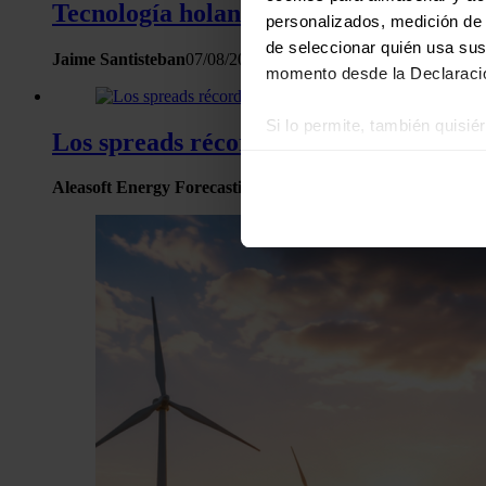
Tecnología holandesa de 100 horas para
personalizados, medición de p
de seleccionar quién usa sus
Jaime Santisteban
07/08/2026
momento desde la Declaració
Si lo permite, también quisi
Los spreads récord de julio en España 
Recopilar información
Identificar su disposi
Aleasoft Energy Forecasting
06/08/2026
Obtenga más información sob
datos
. Puede cambiar o reti
Las cookies de este sitio we
y analizar el tráfico. Ademá
redes sociales, publicidad y
que hayan recopilado a parti