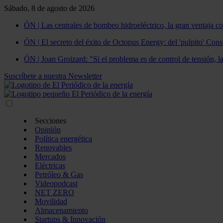
Sábado, 8 de agosto de 2026
ÓN | Las centrales de bombeo hidroeléctrico, la gran ventaja co
ÓN | El secreto del éxito de Octopus Energy: del 'pulpito' Const
ÓN | Joan Groizard: "Si el problema es de control de tensión, l
Suscríbete a nuestra Newsletter
Secciones
Opinión
Política energética
Renovables
Mercados
Eléctricas
Petróleo & Gas
Videopodcast
NET ZERO
Movilidad
Almacenamiento
Startups & Innovación