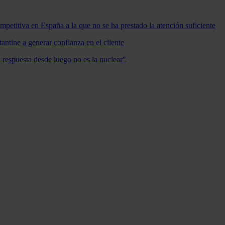
mpetitiva en España a la que no se ha prestado la atención suficiente
antine a generar confianza en el cliente
a respuesta desde luego no es la nuclear"