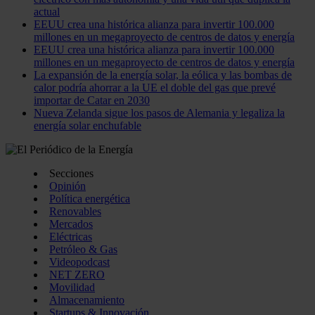
actual
EEUU crea una histórica alianza para invertir 100.000
millones en un megaproyecto de centros de datos y energía
EEUU crea una histórica alianza para invertir 100.000
millones en un megaproyecto de centros de datos y energía
La expansión de la energía solar, la eólica y las bombas de
calor podría ahorrar a la UE el doble del gas que prevé
importar de Catar en 2030
Nueva Zelanda sigue los pasos de Alemania y legaliza la
energía solar enchufable
Secciones
Opinión
Política energética
Renovables
Mercados
Eléctricas
Petróleo & Gas
Videopodcast
NET ZERO
Movilidad
Almacenamiento
Startups & Innovación