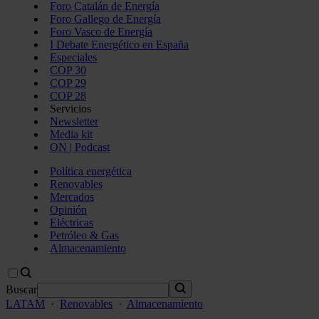
Foro Catalán de Energía
Foro Gallego de Energía
Foro Vasco de Energía
I Debate Energético en España
Especiales
COP 30
COP 29
COP 28
Servicios
Newsletter
Media kit
ON | Podcast
Política energética
Renovables
Mercados
Opinión
Eléctricas
Petróleo & Gas
Almacenamiento
Buscar
LATAM
·
Renovables
·
Almacenamiento