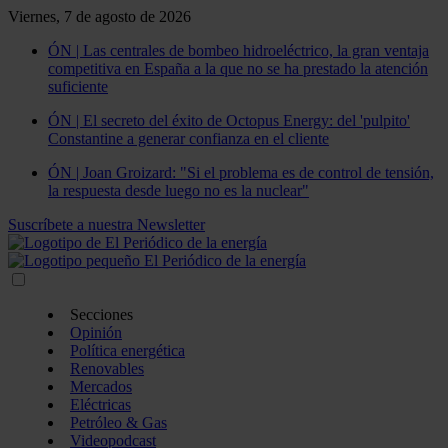
Viernes, 7 de agosto de 2026
ÓN | Las centrales de bombeo hidroeléctrico, la gran ventaja
competitiva en España a la que no se ha prestado la atención
suficiente
ÓN | El secreto del éxito de Octopus Energy: del 'pulpito'
Constantine a generar confianza en el cliente
ÓN | Joan Groizard: "Si el problema es de control de tensión,
la respuesta desde luego no es la nuclear"
Suscríbete a nuestra Newsletter
Secciones
Opinión
Política energética
Renovables
Mercados
Eléctricas
Petróleo & Gas
Videopodcast