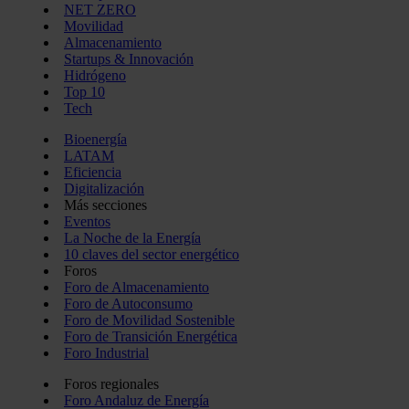
NET ZERO
Movilidad
Almacenamiento
Startups & Innovación
Hidrógeno
Top 10
Tech
Bioenergía
LATAM
Eficiencia
Digitalización
Más secciones
Eventos
La Noche de la Energía
10 claves del sector energético
Foros
Foro de Almacenamiento
Foro de Autoconsumo
Foro de Movilidad Sostenible
Foro de Transición Energética
Foro Industrial
Foros regionales
Foro Andaluz de Energía