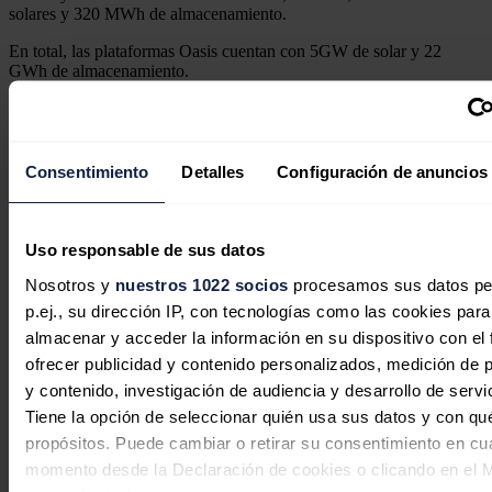
solares y 320 MWh de almacenamiento.
En total, las plataformas Oasis cuentan con 5GW de solar y 22
GWh de almacenamiento.
Desde su lanzamiento, Grenergy ha obtenido más de 1.200 millones
de dólares en financiación sin recurso para Oasis de Atacama,
incluyendo los cierres financieros de las fases 1 a 4 y del proyecto
Elena, y ha suscrito contratos de venta de energía con empresas "de
Consentimiento
Detalles
Configuración de anuncios
primer nivel", según ha asegurado la compañía.
Noticias relacionadas
Uso responsable de sus datos
Nosotros y
nuestros 1022 socios
procesamos sus datos pe
p.ej., su dirección IP, con tecnologías como las cookies para
almacenar y acceder la información en su dispositivo con el 
Grenergy cierra financiación para su
ofrecer publicidad y contenido personalizados, medición de p
proyecto de baterías 'Oviedo' por 100
y contenido, investigación de audiencia y desarrollo de servi
millones con Santander y SMBC
Tiene la opción de seleccionar quién usa sus datos y con qu
propósitos. Puede cambiar o retirar su consentimiento en cu
Redacción
22/07/2026
momento desde la Declaración de cookies o clicando en el 