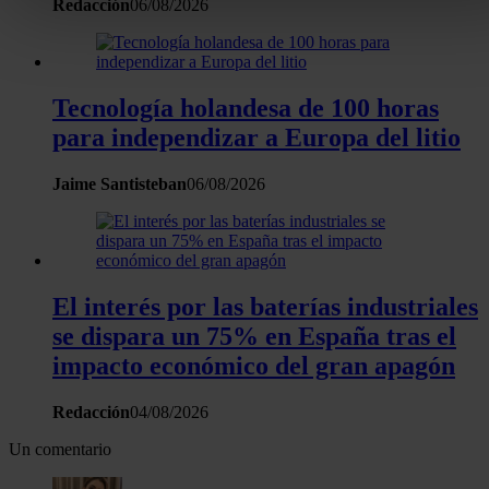
buscar características específicas (huellas digitales)
Redacción
06/08/2026
Obtenga más información sobre cómo se procesan sus dato
personales y establezca sus preferencias en la
sección de
datos
. Puede cambiar o retirar su consentimiento en cualqui
Tecnología holandesa de 100 horas
momento en la Declaración de cookies.
para independizar a Europa del litio
Las cookies de este sitio web se usan para personalizar el
Jaime Santisteban
06/08/2026
contenido y los anuncios, ofrecer funciones de redes sociale
analizar el tráfico. Además, compartimos información sobre 
uso que haga del sitio web con nuestros partners de redes
sociales, publicidad y análisis web, quienes pueden combina
con otra información que les haya proporcionado o que haya
El interés por las baterías industriales
recopilado a partir del uso que haya hecho de sus servicios.
se dispara un 75% en España tras el
impacto económico del gran apagón
Redacción
04/08/2026
Un comentario