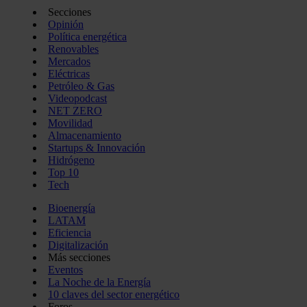
Secciones
Opinión
Política energética
Renovables
Mercados
Eléctricas
Petróleo & Gas
Videopodcast
NET ZERO
Movilidad
Almacenamiento
Startups & Innovación
Hidrógeno
Top 10
Tech
Bioenergía
LATAM
Eficiencia
Digitalización
Más secciones
Eventos
La Noche de la Energía
10 claves del sector energético
Foros