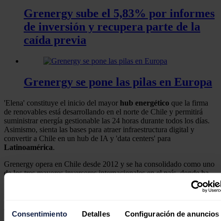
Grenergy sube el 5,83% por informes
de inversión y recupera parte de la
caída previa
Grenergy se pone las pilas en Europa
'Elena' constituye el inicio del mayor
hub energético
que la firma
de renovables está desarrollando en el norte de Chile y permitirá
suministrar energía gestionable las 24 horas durante todos los días.
Asimismo, sienta las bases para atraer infraestructura digital y
convertir a Chile en un hub de IA y 'data centers' para
Latinoamérica
.
Grenergy opera en Chile desde 2012 y se ha consolidado como uno
de los tres mayores inversores internacionales en el país, donde ha
invertido 2.800 millones de dólares (unos 2.424 millones de euros) y
prevé sumar otros 2.000 millones (unos 1.732 millones de euros) en
los próximos dos años, hasta alcanzar una inversión acumulada de
4.800 millones de dólares (unos 4.156 millones de euros).
Consentimiento
Detalles
Configuración de anuncios