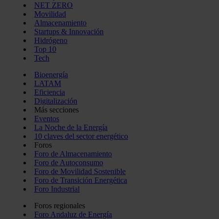
NET ZERO
Movilidad
Almacenamiento
Startups & Innovación
Hidrógeno
Top 10
Tech
Bioenergía
LATAM
Eficiencia
Digitalización
Más secciones
Eventos
La Noche de la Energía
10 claves del sector energético
Foros
Foro de Almacenamiento
Foro de Autoconsumo
Foro de Movilidad Sostenible
Foro de Transición Energética
Foro Industrial
Foros regionales
Foro Andaluz de Energía