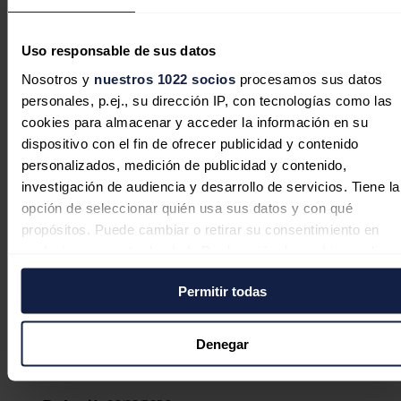
Noticias relacionadas
Uso responsable de sus datos
Nosotros y
nuestros 1022 socios
procesamos sus datos
personales, p.ej., su dirección IP, con tecnologías como las
La inversión energética en España
cookies para almacenar y acceder la información en su
cambia de rumbo: las baterías y las
dispositivo con el fin de ofrecer publicidad y contenido
redes sustituyen al boom renovable
personalizados, medición de publicidad y contenido,
investigación de audiencia y desarrollo de servicios. Tiene la
Sandra Acosta
06/08/2026
opción de seleccionar quién usa sus datos y con qué
propósitos. Puede cambiar o retirar su consentimiento en
cualquier momento desde la Declaración de cookies o clica
en el Menú de consentimiento.
Un proyecto de inteligencia artificial
Permitir todas
Si lo permite, también quisiéramos:
amplía en un 60% la capacidad de
transmisión eléctrica en el sur de
Recopilar información sobre su ubicación geográfica
Denegar
puede tener una precisión de varios metros
Chile
Identificar su dispositivo analizándolo activamente pa