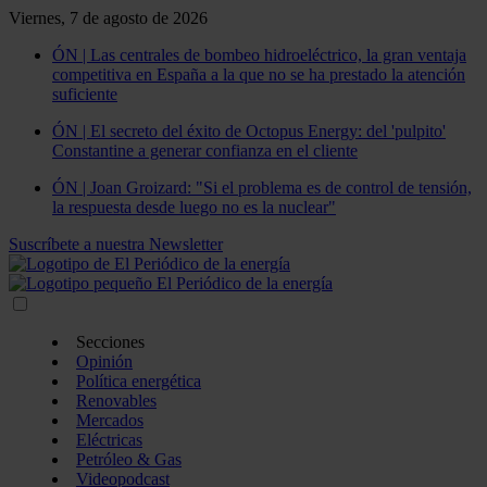
Viernes, 7 de agosto de 2026
ÓN | Las centrales de bombeo hidroeléctrico, la gran ventaja
competitiva en España a la que no se ha prestado la atención
suficiente
ÓN | El secreto del éxito de Octopus Energy: del 'pulpito'
Constantine a generar confianza en el cliente
ÓN | Joan Groizard: "Si el problema es de control de tensión,
la respuesta desde luego no es la nuclear"
Suscríbete a nuestra Newsletter
Secciones
Opinión
Política energética
Renovables
Mercados
Eléctricas
Petróleo & Gas
Videopodcast