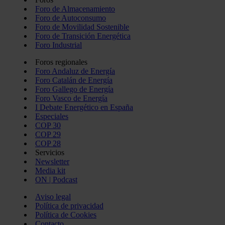
Foro de Almacenamiento
Foro de Autoconsumo
Foro de Movilidad Sostenible
Foro de Transición Energética
Foro Industrial
Foros regionales
Foro Andaluz de Energía
Foro Catalán de Energía
Foro Gallego de Energía
Foro Vasco de Energía
I Debate Energético en España
Especiales
COP 30
COP 29
COP 28
Servicios
Newsletter
Media kit
ON | Podcast
Aviso legal
Política de privacidad
Política de Cookies
Contacto