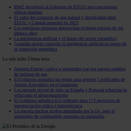
RWE devolverá al Gobierno de EEUU tres concesiones
eólicas marinas
El valor del comercio de gas natural y electricidad entre
EEUU y Canadá aumentó en 2025
Las petroleras europeas aprovechan el mejor entorno de los
últimos años
La inteligencia artificial y el futuro del sector energético
Australia quiere convertir la inteligencia artificial en motor de
su transición energética
Lo más leído
Última hora
Siemens Energy vuelve a sorprender con los nuevos pedidos
de turbinas de gas
El Gobierno actualiza las reglas para generar Certificados de
Ahorro Energético en el transporte
Los spreads récord de julio en España y Portugal refuerzan la
señal para el almacenamiento
El Gobierno adjudica 612 millones para 173 proyectos de
repotenciación eólica e hidroeléctrica
La energía nuclear acelera impulsada por la IA, pero el
suministro de combustible amenaza su expansión