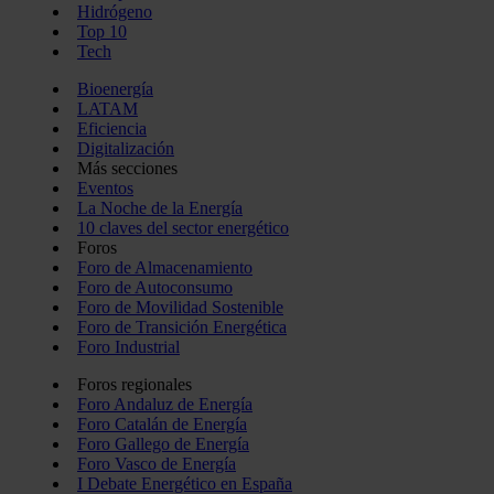
Hidrógeno
Top 10
Tech
Bioenergía
LATAM
Eficiencia
Digitalización
Más secciones
Eventos
La Noche de la Energía
10 claves del sector energético
Foros
Foro de Almacenamiento
Foro de Autoconsumo
Foro de Movilidad Sostenible
Foro de Transición Energética
Foro Industrial
Foros regionales
Foro Andaluz de Energía
Foro Catalán de Energía
Foro Gallego de Energía
Foro Vasco de Energía
I Debate Energético en España