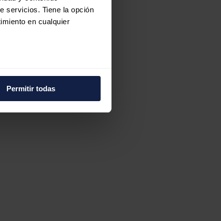
e servicios. Tiene la opción
imiento en cualquier
e varios metros
icas (huellas digitales)
Permitir todas
eferencias en la
sección de
e cookies.
 funciones de redes sociales
con nuestros partners de
ue les haya proporcionado o