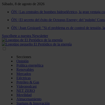
Sábado, 8 de agosto de 2026
ÓN | Las centrales de bombeo hidroeléctrico, la gran ventaja co
ÓN | El secreto del éxito de Octopus Energy: del 'pulpito' Const
ÓN | Joan Groizard: "Si el problema es de control de tensión, l
Suscríbete a nuestra Newsletter
Secciones
Opinión
Política energética
Renovables
Mercados
Eléctricas
Petróleo & Gas
Videopodcast
NET ZERO
Movilidad
Almacenamiento
Startups & Innovación