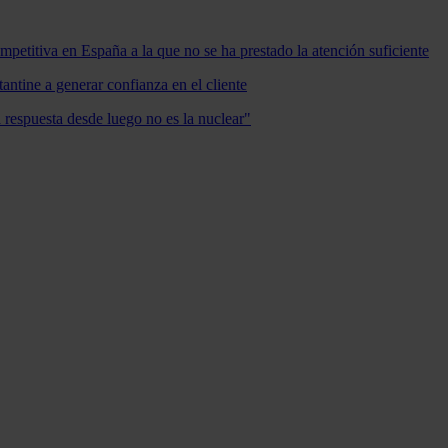
mpetitiva en España a la que no se ha prestado la atención suficiente
antine a generar confianza en el cliente
a respuesta desde luego no es la nuclear"