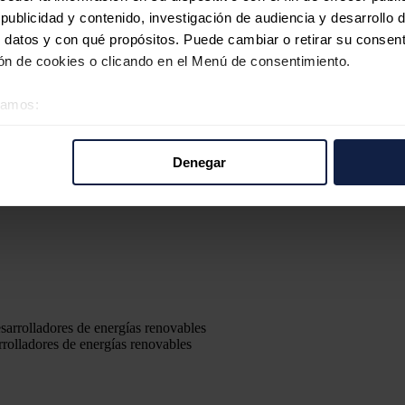
ublicidad y contenido, investigación de audiencia y desarrollo d
 datos y con qué propósitos. Puede cambiar o retirar su consent
n de cookies o clicando en el Menú de consentimiento.
éramos:
 sobre su ubicación geográfica que puede tener una precisión d
tivo analizándolo activamente para buscar características específ
Denegar
re cómo se procesan sus datos personales y establezca sus pr
rar su consentimiento en cualquier momento en la Declaración d
b se usan para personalizar el contenido y los anuncios, ofrecer
s, compartimos información sobre el uso que haga del sitio web 
 análisis web, quienes pueden combinarla con otra información q
r del uso que haya hecho de sus servicios.
rrolladores de energías renovables