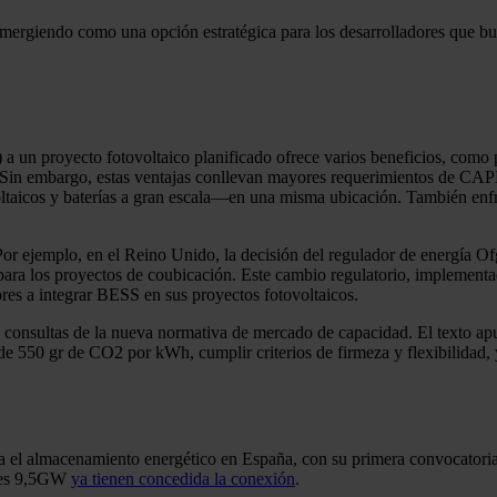
mergiendo como una opción estratégica para los desarrolladores que bu
un proyecto fotovoltaico planificado ofrece varios beneficios, como pro
red. Sin embargo, estas ventajas conllevan mayores requerimientos de CA
oltaicos y baterías a gran escala—en una misma ubicación. También enf
 Por ejemplo, en el Reino Unido, la decisión del regulador de energía O
para los proyectos de coubicación. Este cambio regulatorio, implement
es a integrar BESS en sus proyectos fotovoltaicos.
 consultas de la nueva normativa de mercado de capacidad. El texto apun
50 gr de CO2 por kWh, cumplir criterios de firmeza y flexibilidad, y n
ra el almacenamiento energético en España, con su primera convocato
ales 9,5GW
ya tienen concedida la conexión
.