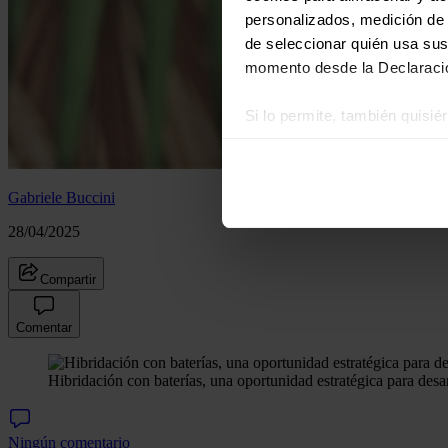
personalizados, medición de p
de seleccionar quién usa sus
momento desde la Declaració
Si lo permite, también quisi
Recopilar información
Identificar su disposi
Obtenga más información sob
Gabriele Buccini
datos
. Puede cambiar o reti
28/04/2025
Las cookies de este sitio we
Compartir
y analizar el tráfico. Ademá
redes sociales, publicidad y
Comentar
que hayan recopilado a parti
Hibridación con baterías, una oportunidad estratégica para desa
Ningún comentario