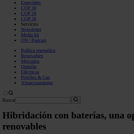
Especiales
COP 30
COP 29
COP 28
Servicios
Newsletter
Media kit
ON | Podcast
Política energética
Renovables
Mercados
Opinión
Eléctricas
Petróleo & Gas
Almacenamiento
Buscar
Hibridación con baterías, una o
renovables