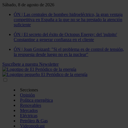
Sábado, 8 de agosto de 2026
ÓN | Las centrales de bombeo hidroeléctrico, la gran ventaja
competitiva en España a la que no se ha prestado la atención
suficiente
ÓN | El secreto del éxito de Octopus Energy: del 'pulpito'
Constantine a generar confianza en el cliente
ÓN | Joan Groizard: "Si el problema es de control de tensión,
la respuesta desde luego no es la nuclear"
Suscríbete a nuestra Newsletter
Secciones
Opinión
Política energética
Renovables
Mercados
Eléctricas
Petróleo & Gas
Videopodcast