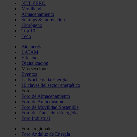
NET ZERO
Movilidad
Almacenamiento
Startups & Innovación
Hidrógeno
Top 10
Tech
Bioenergía
LATAM
Eficiencia
Digitalización
Más secciones
Eventos
La Noche de la Energía
10 claves del sector energético
Foros
Foro de Almacenamiento
Foro de Autoconsumo
Foro de Movilidad Sostenible
Foro de Transición Energética
Foro Industrial
Foros regionales
Foro Andaluz de Energía