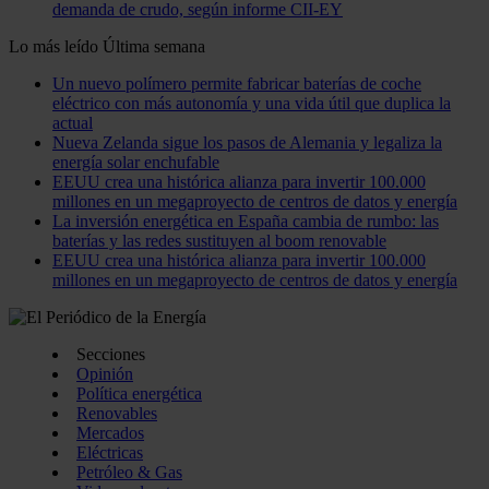
demanda de crudo, según informe CII-EY
Lo más leído
Última semana
Un nuevo polímero permite fabricar baterías de coche
eléctrico con más autonomía y una vida útil que duplica la
actual
Nueva Zelanda sigue los pasos de Alemania y legaliza la
energía solar enchufable
EEUU crea una histórica alianza para invertir 100.000
millones en un megaproyecto de centros de datos y energía
La inversión energética en España cambia de rumbo: las
baterías y las redes sustituyen al boom renovable
EEUU crea una histórica alianza para invertir 100.000
millones en un megaproyecto de centros de datos y energía
Secciones
Opinión
Política energética
Renovables
Mercados
Eléctricas
Petróleo & Gas