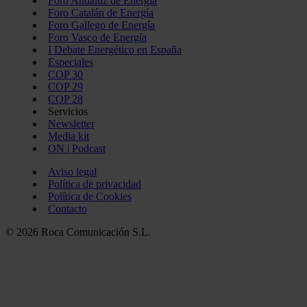
Foro Andaluz de Energía
Foro Catalán de Energía
Foro Gallego de Energía
Foro Vasco de Energía
I Debate Energético en España
Especiales
COP 30
COP 29
COP 28
Servicios
Newsletter
Media kit
ON | Podcast
Aviso legal
Política de privacidad
Política de Cookies
Contacto
© 2026 Roca Comunicación S.L.