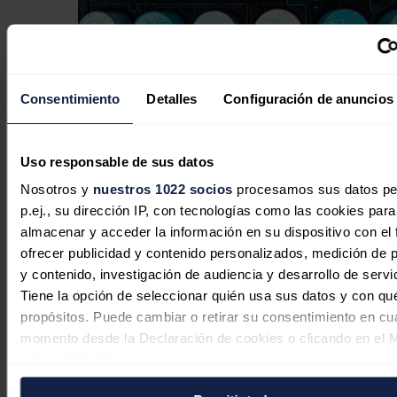
Consentimiento
Detalles
Configuración de anuncios
Uso responsable de sus datos
Las petroleras europeas aprovechan
Nosotros y
nuestros 1022 socios
procesamos sus datos pe
el mejor entorno de los últimos años
p.ej., su dirección IP, con tecnologías como las cookies para
José Javier Ruiz
07/08/2026
almacenar y acceder la información en su dispositivo con el 
ofrecer publicidad y contenido personalizados, medición de p
y contenido, investigación de audiencia y desarrollo de servi
Tiene la opción de seleccionar quién usa sus datos y con qu
propósitos. Puede cambiar o retirar su consentimiento en cu
momento desde la Declaración de cookies o clicando en el 
consentimiento.