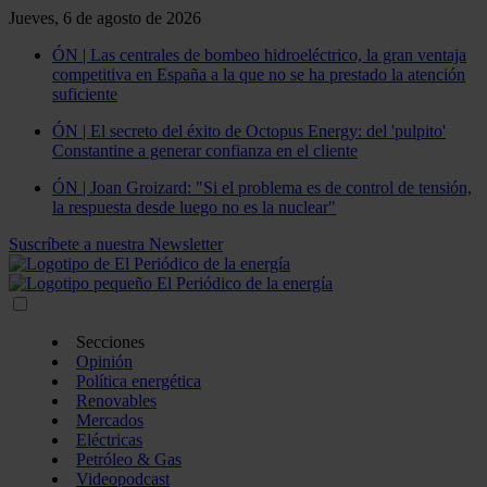
Jueves, 6 de agosto de 2026
ÓN | Las centrales de bombeo hidroeléctrico, la gran ventaja
competitiva en España a la que no se ha prestado la atención
suficiente
ÓN | El secreto del éxito de Octopus Energy: del 'pulpito'
Constantine a generar confianza en el cliente
ÓN | Joan Groizard: "Si el problema es de control de tensión,
la respuesta desde luego no es la nuclear"
Suscríbete a nuestra Newsletter
Secciones
Opinión
Política energética
Renovables
Mercados
Eléctricas
Petróleo & Gas
Videopodcast