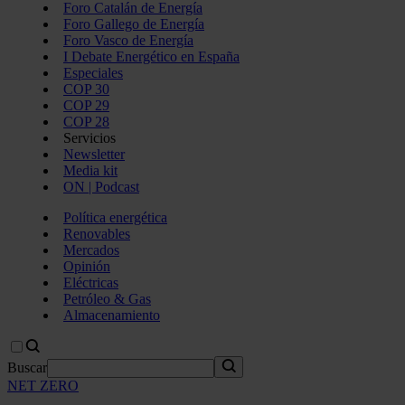
Foro Catalán de Energía
Foro Gallego de Energía
Foro Vasco de Energía
I Debate Energético en España
Especiales
COP 30
COP 29
COP 28
Servicios
Newsletter
Media kit
ON | Podcast
Política energética
Renovables
Mercados
Opinión
Eléctricas
Petróleo & Gas
Almacenamiento
Buscar
NET ZERO