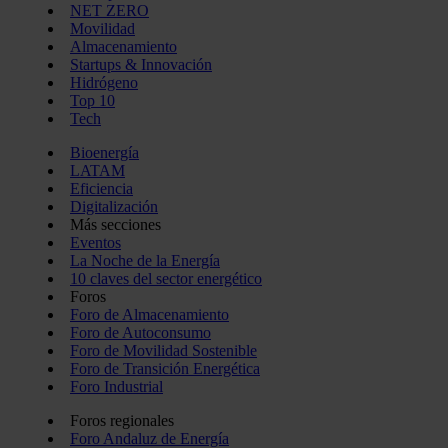
NET ZERO
Movilidad
Almacenamiento
Startups & Innovación
Hidrógeno
Top 10
Tech
Bioenergía
LATAM
Eficiencia
Digitalización
Más secciones
Eventos
La Noche de la Energía
10 claves del sector energético
Foros
Foro de Almacenamiento
Foro de Autoconsumo
Foro de Movilidad Sostenible
Foro de Transición Energética
Foro Industrial
Foros regionales
Foro Andaluz de Energía