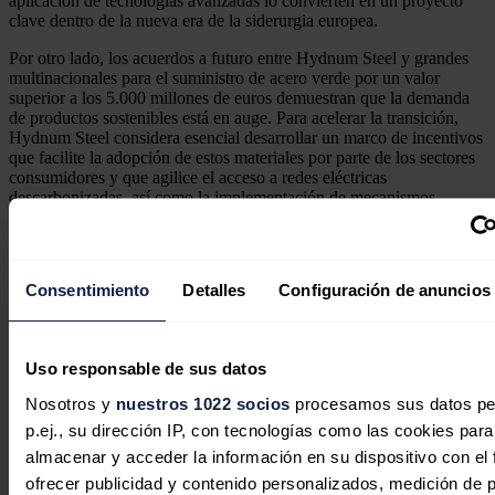
aplicación de tecnologías avanzadas lo convierten en un proyecto
clave dentro de la nueva era de la siderurgia europea.
Por otro lado, los acuerdos a futuro entre Hydnum Steel y grandes
multinacionales para el suministro de acero verde por un valor
superior a los 5.000 millones de euros demuestran que la demanda
de productos sostenibles está en auge. Para acelerar la transición,
Hydnum Steel considera esencial desarrollar un marco de incentivos
que facilite la adopción de estos materiales por parte de los sectores
consumidores y que agilice el acceso a redes eléctricas
descarbonizadas, así como la implementación de mecanismos
financieros innovadores que faciliten la inversión en tecnologías
limpias.
Noticias relacionadas
Consentimiento
Detalles
Configuración de anuncios
Uso responsable de sus datos
Nosotros y
nuestros 1022 socios
procesamos sus datos pe
p.ej., su dirección IP, con tecnologías como las cookies para
almacenar y acceder la información en su dispositivo con el 
ofrecer publicidad y contenido personalizados, medición de p