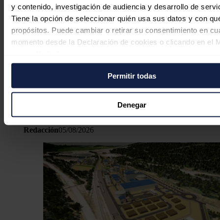
y contenido, investigación de audiencia y desarrollo de servi
Tiene la opción de seleccionar quién usa sus datos y con qu
propósitos. Puede cambiar o retirar su consentimiento en cu
momento desde la Declaración de cookies o clicando en el 
consentimiento.
Hydnum Steel logra un compromiso
Permitir todas
Si lo permite, también quisiéramos:
de inversión de Cofides de 150
Recopilar información sobre su ubicación geográfica
millones para la planta de acero
puede tener una precisión de varios metros
Denegar
'verde'
Identificar su dispositivo analizándolo activamente p
características específicas (huellas digitales)
Redacción
05/08/2026
Obtenga más información sobre cómo se procesan sus dato
personales y establezca sus preferencias en la
sección de 
Puede cambiar o retirar su consentimiento en cualquier mo
la Declaración de cookies.
Las cookies de este sitio web se usan para personalizar el c
y los anuncios, ofrecer funciones de redes sociales y analiza