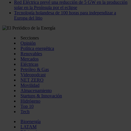
Red Eléctrica prevé una reducción de 5 GW en la producción
solar en la Península por el eclipse
Tecnología holandesa de 100 horas para independizar a
Europa del litio
Secciones
Opinión
Política energética
Renovables
Mercados
Eléctricas
Petróleo & Gas
Videopodcast
NET ZERO
Movilidad
Almacenamiento
Startups & Innovación
Hidrógeno
Top 10
Tech
Bioenergía
LATAM