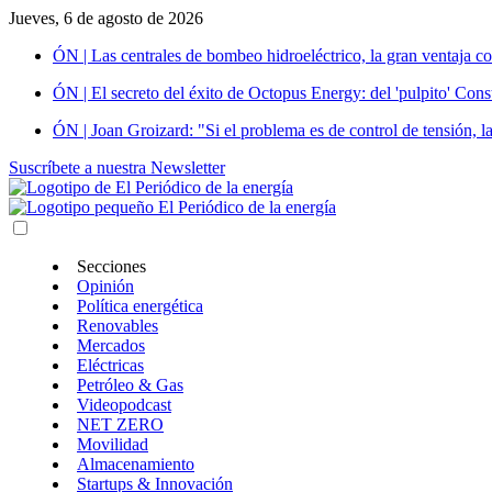
Jueves, 6 de agosto de 2026
ÓN | Las centrales de bombeo hidroeléctrico, la gran ventaja co
ÓN | El secreto del éxito de Octopus Energy: del 'pulpito' Const
ÓN | Joan Groizard: "Si el problema es de control de tensión, l
Suscríbete a nuestra Newsletter
Secciones
Opinión
Política energética
Renovables
Mercados
Eléctricas
Petróleo & Gas
Videopodcast
NET ZERO
Movilidad
Almacenamiento
Startups & Innovación