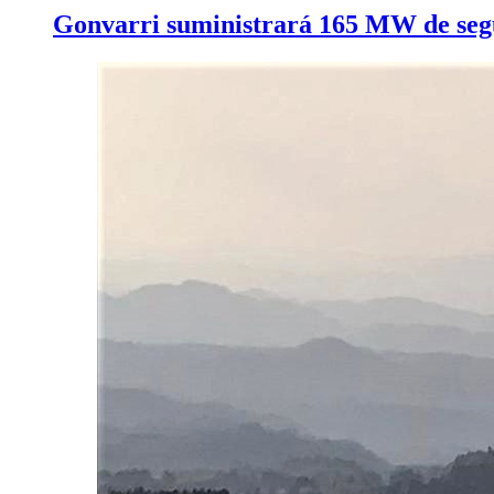
Gonvarri suministrará 165 MW de seguid