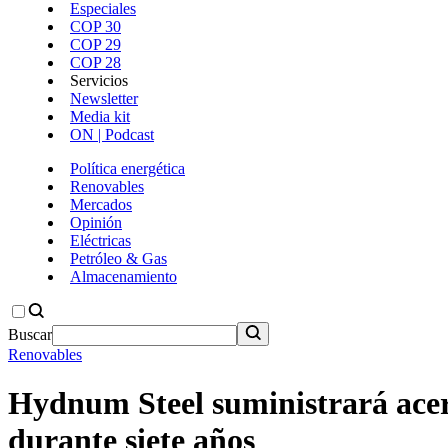
Especiales
COP 30
COP 29
COP 28
Servicios
Newsletter
Media kit
ON | Podcast
Política energética
Renovables
Mercados
Opinión
Eléctricas
Petróleo & Gas
Almacenamiento
Buscar
Renovables
Hydnum Steel suministrará acero
durante siete años