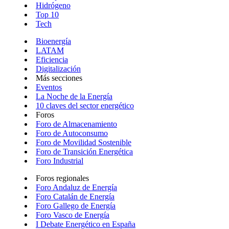
Hidrógeno
Top 10
Tech
Bioenergía
LATAM
Eficiencia
Digitalización
Más secciones
Eventos
La Noche de la Energía
10 claves del sector energético
Foros
Foro de Almacenamiento
Foro de Autoconsumo
Foro de Movilidad Sostenible
Foro de Transición Energética
Foro Industrial
Foros regionales
Foro Andaluz de Energía
Foro Catalán de Energía
Foro Gallego de Energía
Foro Vasco de Energía
I Debate Energético en España