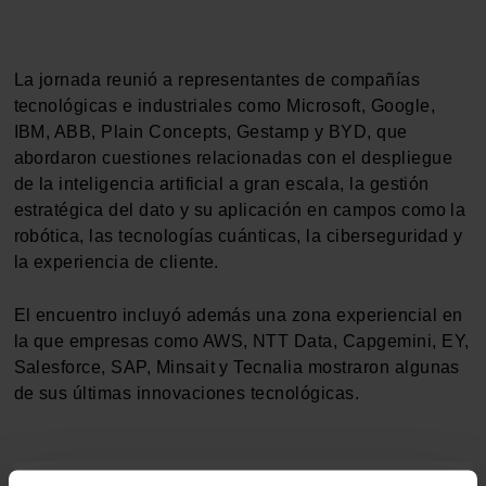
La jornada reunió a representantes de compañías
tecnológicas e industriales como Microsoft, Google,
IBM, ABB, Plain Concepts, Gestamp y BYD, que
abordaron cuestiones relacionadas con el despliegue
de la inteligencia artificial a gran escala, la gestión
estratégica del dato y su aplicación en campos como la
robótica, las tecnologías cuánticas, la ciberseguridad y
la experiencia de cliente.
El encuentro incluyó además una zona experiencial en
la que empresas como AWS, NTT Data, Capgemini, EY,
Salesforce, SAP, Minsait y Tecnalia mostraron algunas
de sus últimas innovaciones tecnológicas.