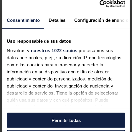
Noticias relacionadas
Consentimiento
Detalles
Configuración de anuncios
Uso responsable de sus datos
Nosotros y
nuestros 1022 socios
procesamos sus
datos personales, p.ej., su dirección IP, con tecnologías
como las cookies para almacenar y acceder la
información en su dispositivo con el fin de ofrecer
publicidad y contenido personalizados, medición de
Iberdrola | bp pulse cierran
publicidad y contenido, investigación de audiencia y
financiación por hasta 230 millones
desarrollo de servicios. Tiene la opción de seleccionar
para acelerar su plan de movilidad
quién usa sus datos y con qué propósitos. Puede
cambiar o retirar su consentimiento en cualquier
eléctrica
momento desde la Declaración de cookies o clicando en
Redacción
05/08/2026
Permitir todas
el Menú de consentimiento.