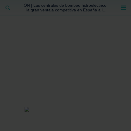
ÓN | Las centrales de bombeo hidroeléctrico,
BUSCAR
la gran ventaja competitiva en España a la
que no se ha prestado la atención suficiente