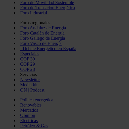
Foro de Movilidad Sostenible
Foro de Transición Energética
Foro Industrial
Foros regionales
Foro Andaluz de Energía
Foro Catalán de Energía
Foro Gallego de Energía
Foro Vasco de Energía
I Debate Energético en España
Especiales
COP 30
COP 29
COP 28
Servicios
Newsletter
Media kit
ON | Podcast
Política energética
Renovables
Mercados
Opinión
Eléctricas
Petróleo & Gas