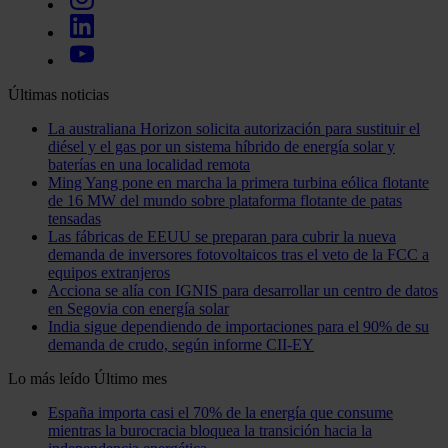
Últimas noticias
La australiana Horizon solicita autorización para sustituir el
diésel y el gas por un sistema híbrido de energía solar y
baterías en una localidad remota
Ming Yang pone en marcha la primera turbina eólica flotante
de 16 MW del mundo sobre plataforma flotante de patas
tensadas
Las fábricas de EEUU se preparan para cubrir la nueva
demanda de inversores fotovoltaicos tras el veto de la FCC a
equipos extranjeros
Acciona se alía con IGNIS para desarrollar un centro de datos
en Segovia con energía solar
India sigue dependiendo de importaciones para el 90% de su
demanda de crudo, según informe CII-EY
Lo más leído
Último mes
España importa casi el 70% de la energía que consume
mientras la burocracia bloquea la transición hacia la