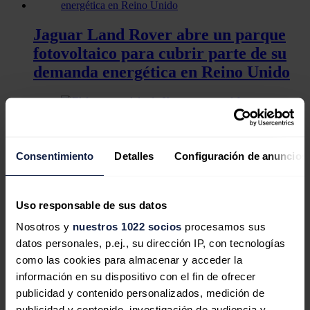
Jaguar Land Rover abre un parque
fotovoltaico para cubrir parte de su
demanda energética en Reino Unido
El futuro modelo de Xpeng parece el
Consentimiento
Detalles
Configuración de anuncios
Jaguar que nunca verá la luz
Uso responsable de sus datos
Nosotros y
nuestros 1022 socios
procesamos sus
Jaguar Type 00 Concept: ¿acierta
datos personales, p.ej., su dirección IP, con tecnologías
Jaguar con este nuevo rumbo?
como las cookies para almacenar y acceder la
información en su dispositivo con el fin de ofrecer
El diseño será "modernista" y "exuberante", con una presencia
publicidad y contenido personalizados, medición de
inconfundible lograda gracias a una innovadora nueva arquitectura
de carrocería.
publicidad y contenido, investigación de audiencia y