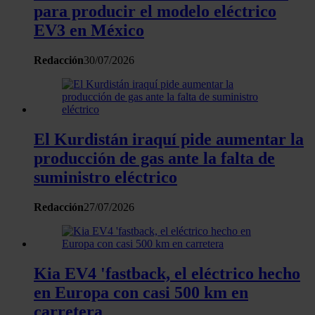
para producir el modelo eléctrico
Las cookies de este sitio web se usan para personalizar
EV3 en México
el contenido y los anuncios, ofrecer funciones de redes
Redacción
30/07/2026
sociales y analizar el tráfico. Además, compartimos
información sobre el uso que haga del sitio web con
nuestros partners de redes sociales, publicidad y análisis
web, quienes pueden combinarla con otra información
que les haya proporcionado o que hayan recopilado a
El Kurdistán iraquí pide aumentar la
partir del uso que haya hecho de sus servicios.
producción de gas ante la falta de
suministro eléctrico
Redacción
27/07/2026
Kia EV4 'fastback, el eléctrico hecho
en Europa con casi 500 km en
carretera