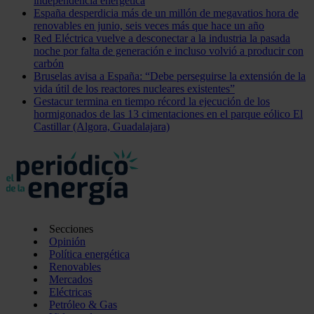
independencia energética
España desperdicia más de un millón de megavatios hora de
renovables en junio, seis veces más que hace un año
Red Eléctrica vuelve a desconectar a la industria la pasada
noche por falta de generación e incluso volvió a producir con
carbón
Bruselas avisa a España: “Debe perseguirse la extensión de la
vida útil de los reactores nucleares existentes”
Gestacur termina en tiempo récord la ejecución de los
hormigonados de las 13 cimentaciones en el parque eólico El
Castillar (Algora, Guadalajara)
Secciones
Opinión
Política energética
Renovables
Mercados
Eléctricas
Petróleo & Gas