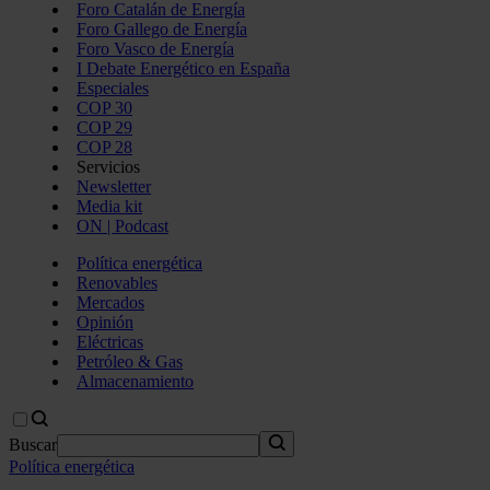
Foro Catalán de Energía
Foro Gallego de Energía
Foro Vasco de Energía
I Debate Energético en España
Especiales
COP 30
COP 29
COP 28
Servicios
Newsletter
Media kit
ON | Podcast
Política energética
Renovables
Mercados
Opinión
Eléctricas
Petróleo & Gas
Almacenamiento
Buscar
Política energética