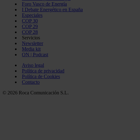
Foro Vasco de Energía
I Debate Energético en España
Especiales
COP 30
COP 29
COP 28
Servicios
Newsletter
Media kit
ON | Podcast
Aviso legal
Política de privacidad
Política de Cookies
Contacto
© 2026 Roca Comunicación S.L.