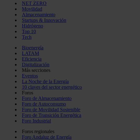
NET ZERO
Movilidad
Almacenamiento
Startups & Innovación
Hidrógeno
Top 10
Tech
Bioenergía
LATAM
Eficiencia
Digitalización
Más secciones
Eventos
La Noche de la Energía
10 claves del sector energético
Foros
Foro de Almacenamiento
Foro de Autoconsumo
Foro de Movilidad Sostenible
Foro de Transición Energética
Foro Industrial
Foros regionales
Foro Andaluz de Energía