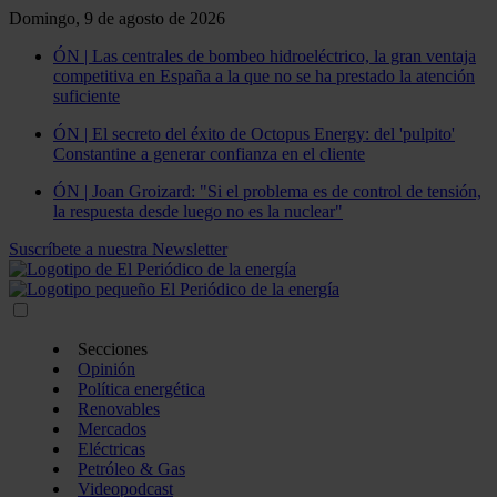
Domingo, 9 de agosto de 2026
ÓN | Las centrales de bombeo hidroeléctrico, la gran ventaja
competitiva en España a la que no se ha prestado la atención
suficiente
ÓN | El secreto del éxito de Octopus Energy: del 'pulpito'
Constantine a generar confianza en el cliente
ÓN | Joan Groizard: "Si el problema es de control de tensión,
la respuesta desde luego no es la nuclear"
Suscríbete a nuestra Newsletter
Secciones
Opinión
Política energética
Renovables
Mercados
Eléctricas
Petróleo & Gas
Videopodcast