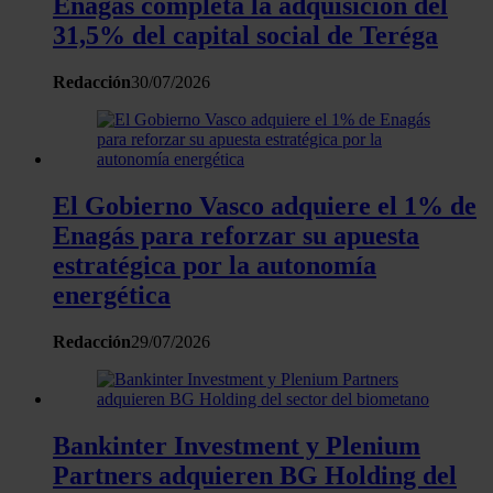
Enagás completa la adquisición del
momento en la Declaración de cookies.
31,5% del capital social de Teréga
Las cookies de este sitio web se usan para personalizar el
contenido y los anuncios, ofrecer funciones de redes sociale
Redacción
30/07/2026
analizar el tráfico. Además, compartimos información sobre 
uso que haga del sitio web con nuestros partners de redes
sociales, publicidad y análisis web, quienes pueden combina
con otra información que les haya proporcionado o que haya
El Gobierno Vasco adquiere el 1% de
recopilado a partir del uso que haya hecho de sus servicios.
Enagás para reforzar su apuesta
estratégica por la autonomía
energética
Redacción
29/07/2026
Bankinter Investment y Plenium
Partners adquieren BG Holding del