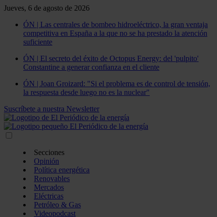
Jueves, 6 de agosto de 2026
ÓN | Las centrales de bombeo hidroeléctrico, la gran ventaja
competitiva en España a la que no se ha prestado la atención
suficiente
ÓN | El secreto del éxito de Octopus Energy: del 'pulpito'
Constantine a generar confianza en el cliente
ÓN | Joan Groizard: "Si el problema es de control de tensión,
la respuesta desde luego no es la nuclear"
Suscríbete a nuestra Newsletter
Secciones
Opinión
Política energética
Renovables
Mercados
Eléctricas
Petróleo & Gas
Videopodcast