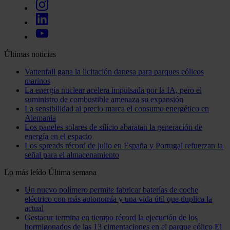
Últimas noticias
Vattenfall gana la licitación danesa para parques eólicos
marinos
La energía nuclear acelera impulsada por la IA, pero el
suministro de combustible amenaza su expansión
La sensibilidad al precio marca el consumo energético en
Alemania
Los paneles solares de silicio abaratan la generación de
energía en el espacio
Los spreads récord de julio en España y Portugal refuerzan la
señal para el almacenamiento
Lo más leído
Última semana
Un nuevo polímero permite fabricar baterías de coche
eléctrico con más autonomía y una vida útil que duplica la
actual
Gestacur termina en tiempo récord la ejecución de los
hormigonados de las 13 cimentaciones en el parque eólico El