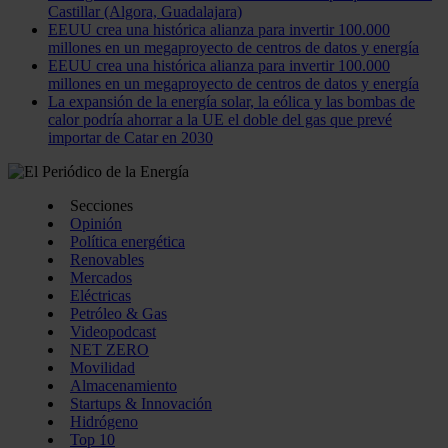
Castillar (Algora, Guadalajara)
EEUU crea una histórica alianza para invertir 100.000
millones en un megaproyecto de centros de datos y energía
EEUU crea una histórica alianza para invertir 100.000
millones en un megaproyecto de centros de datos y energía
La expansión de la energía solar, la eólica y las bombas de
calor podría ahorrar a la UE el doble del gas que prevé
importar de Catar en 2030
Secciones
Opinión
Política energética
Renovables
Mercados
Eléctricas
Petróleo & Gas
Videopodcast
NET ZERO
Movilidad
Almacenamiento
Startups & Innovación
Hidrógeno
Top 10