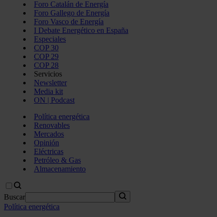
Foro Catalán de Energía
Foro Gallego de Energía
Foro Vasco de Energía
I Debate Energético en España
Especiales
COP 30
COP 29
COP 28
Servicios
Newsletter
Media kit
ON | Podcast
Política energética
Renovables
Mercados
Opinión
Eléctricas
Petróleo & Gas
Almacenamiento
Buscar
Política energética