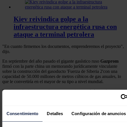
Kiev reivindica golpe a la
infraestructura energética rusa con
ataque a terminal petrolera
"En cuanto firmemos los documentos, emprenderemos el proyecto",
dijo.
En septiembre del año pasado el gigante gasístico ruso
Gazprom
firmó con la parte china un memorando jurídicamente vinculante
sobre la construcción del gasoducto 'Fuerza de Siberia 2'con una
capacidad de 50.000 millones de metros cúbicos de gas anuales, lo
que le convertiría en el mayor de su tipo a nivel mundial.
Rusia, que ha incrementado sus exportaciones a
Asia
tras la
suspensión de las importaciones europeas por la guerra en
Ucrania
,
suministró a
China
101 millones de toneladas de petróleo y 49.000
millones de metros cúbicos de gas el pasado año.
Consentimiento
Detalles
Configuración de anuncios
Noticias relacionadas