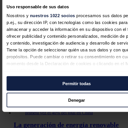
Uso responsable de sus datos
Las importaciones de petróleo crudo
Nosotros y
nuestros 1022 socios
procesamos sus datos pe
p.ej., su dirección IP, con tecnologías como las cookies para
de China cayeron con fuerza en el
almacenar y acceder la información en su dispositivo con el 
segundo trimestre
ofrecer publicidad y contenido personalizados, medición de p
y contenido, investigación de audiencia y desarrollo de servi
José A. Roca
03/08/2026
Tiene la opción de seleccionar quién usa sus datos y con qu
propósitos. Puede cambiar o retirar su consentimiento en cu
momento desde la Declaración de cookies o clicando en el 
Rusia acusa a Ucrania de intentar
consentimiento.
atacar la central nuclear de Zaporiyia
Permitir todas
Si lo permite, también quisiéramos:
con drones
Recopilar información sobre su ubicación geográfica
Redacción
30/07/2026
puede tener una precisión de varios metros
Denegar
Identificar su dispositivo analizándolo activamente p
características específicas (huellas digitales)
Obtenga más información sobre cómo se procesan sus dato
La generación de energía renovable
personales y establezca sus preferencias en la
sección de 