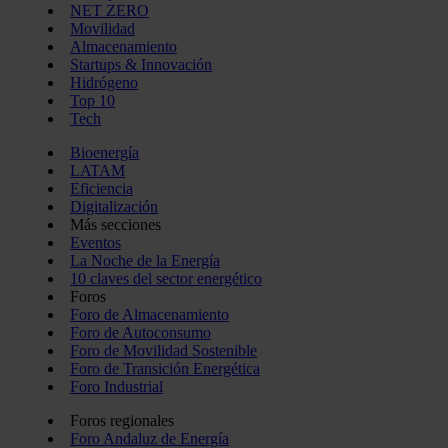
NET ZERO
Movilidad
Almacenamiento
Startups & Innovación
Hidrógeno
Top 10
Tech
Bioenergía
LATAM
Eficiencia
Digitalización
Más secciones
Eventos
La Noche de la Energía
10 claves del sector energético
Foros
Foro de Almacenamiento
Foro de Autoconsumo
Foro de Movilidad Sostenible
Foro de Transición Energética
Foro Industrial
Foros regionales
Foro Andaluz de Energía