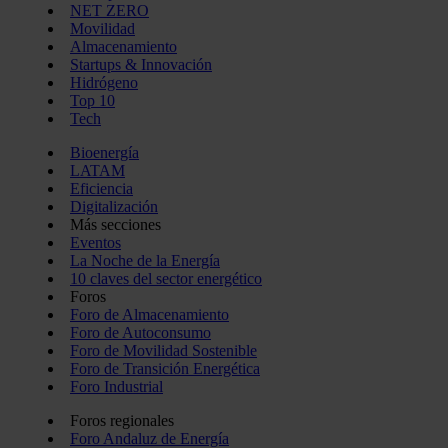
NET ZERO
Movilidad
Almacenamiento
Startups & Innovación
Hidrógeno
Top 10
Tech
Bioenergía
LATAM
Eficiencia
Digitalización
Más secciones
Eventos
La Noche de la Energía
10 claves del sector energético
Foros
Foro de Almacenamiento
Foro de Autoconsumo
Foro de Movilidad Sostenible
Foro de Transición Energética
Foro Industrial
Foros regionales
Foro Andaluz de Energía