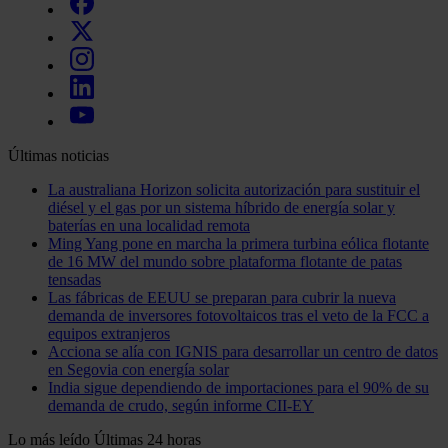
Últimas noticias
La australiana Horizon solicita autorización para sustituir el
diésel y el gas por un sistema híbrido de energía solar y
baterías en una localidad remota
Ming Yang pone en marcha la primera turbina eólica flotante
de 16 MW del mundo sobre plataforma flotante de patas
tensadas
Las fábricas de EEUU se preparan para cubrir la nueva
demanda de inversores fotovoltaicos tras el veto de la FCC a
equipos extranjeros
Acciona se alía con IGNIS para desarrollar un centro de datos
en Segovia con energía solar
India sigue dependiendo de importaciones para el 90% de su
demanda de crudo, según informe CII-EY
Lo más leído
Últimas 24 horas