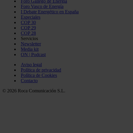
Foro Gallego de Energía
Foro Vasco de Energía
I Debate Energético en España
Especiales
COP 30
COP 29
COP 28
Servicios
Newsletter
Media kit
ON | Podcast
Aviso legal
Política de privacidad
Política de Cookies
Contacto
© 2026 Roca Comunicación S.L.