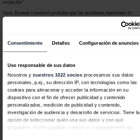
evolución".
Ayer, Ryanair consideró probable que las aerolíneas repercutan el
aumento de los costes de combustible en tarifas más caras para la
temporada de verano.
Noticias relacionadas
Consentimiento
Detalles
Configuración de anuncios
EEUU exportó en mayo combustible
Uso responsable de sus datos
por 24 millones de dólares al sector
Nosotros y
nuestros 1022 socios
procesamos sus datos
privado cubano
personales, p.ej., su dirección IP, con tecnologías como las
cookies para almacenar y acceder la información en su
Redacción
30/07/2026
dispositivo con el fin de ofrecer publicidad y contenido
personalizados, medición de publicidad y contenido,
investigación de audiencia y desarrollo de servicios. Tiene la
opción de seleccionar quién usa sus datos y con qué
propósitos. Puede cambiar o retirar su consentimiento en
Bruselas autoriza prorrogar las
cualquier momento desde la Declaración de cookies o clica
ayudas de España al transporte por