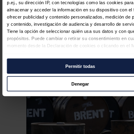
p.ej., su dirección IP, con tecnologías como las cookies para
almacenar y acceder la información en su dispositivo con el 
ofrecer publicidad y contenido personalizados, medición de p
Rusia importa combustible de Corea
y contenido, investigación de audiencia y desarrollo de servi
del Sur ante el colapso de su
Tiene la opción de seleccionar quién usa sus datos y con qu
propósitos. Puede cambiar o retirar su consentimiento en cu
capacidad de refinación por los
momento desde la Declaración de cookies o clicando en el 
ataques ucranianos
consentimiento.
Jaime Santisteban
07/08/2026
Permitir todas
Si lo permite, también quisiéramos:
Recopilar información sobre su ubicación geográfica
puede tener una precisión de varios metros
Denegar
Identificar su dispositivo analizándolo activamente p
características específicas (huellas digitales)
Obtenga más información sobre cómo se procesan sus dato
personales y establezca sus preferencias en la
sección de 
Puede cambiar o retirar su consentimiento en cualquier mo
la Declaración de cookies.