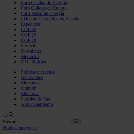
Foro Catalán de Energía
Foro Gallego de Energía
Foro Vasco de Energía
I Debate Energético en España
Especiales
COP 30
COP 29
COP 28
Servicios
Newsletter
Media kit
ON | Podcast
Política energética
Renovables
Mercados
Opinión
Eléctricas
Petróleo & Gas
Almacenamiento
Buscar
Política energética