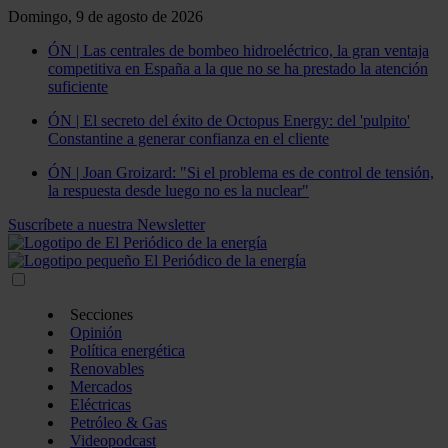
Domingo, 9 de agosto de 2026
ÓN | Las centrales de bombeo hidroeléctrico, la gran ventaja
competitiva en España a la que no se ha prestado la atención
suficiente
ÓN | El secreto del éxito de Octopus Energy: del 'pulpito'
Constantine a generar confianza en el cliente
ÓN | Joan Groizard: "Si el problema es de control de tensión,
la respuesta desde luego no es la nuclear"
Suscríbete a nuestra Newsletter
Secciones
Opinión
Política energética
Renovables
Mercados
Eléctricas
Petróleo & Gas
Videopodcast