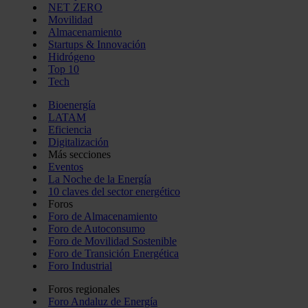
NET ZERO
Movilidad
Almacenamiento
Startups & Innovación
Hidrógeno
Top 10
Tech
Bioenergía
LATAM
Eficiencia
Digitalización
Más secciones
Eventos
La Noche de la Energía
10 claves del sector energético
Foros
Foro de Almacenamiento
Foro de Autoconsumo
Foro de Movilidad Sostenible
Foro de Transición Energética
Foro Industrial
Foros regionales
Foro Andaluz de Energía