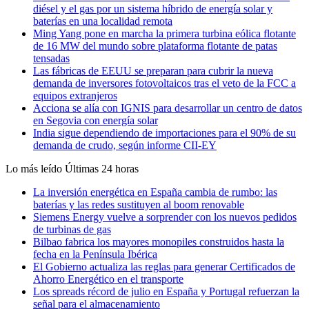
diésel y el gas por un sistema híbrido de energía solar y
baterías en una localidad remota
Ming Yang pone en marcha la primera turbina eólica flotante
de 16 MW del mundo sobre plataforma flotante de patas
tensadas
Las fábricas de EEUU se preparan para cubrir la nueva
demanda de inversores fotovoltaicos tras el veto de la FCC a
equipos extranjeros
Acciona se alía con IGNIS para desarrollar un centro de datos
en Segovia con energía solar
India sigue dependiendo de importaciones para el 90% de su
demanda de crudo, según informe CII-EY
Lo más leído
Últimas 24 horas
La inversión energética en España cambia de rumbo: las
baterías y las redes sustituyen al boom renovable
Siemens Energy vuelve a sorprender con los nuevos pedidos
de turbinas de gas
Bilbao fabrica los mayores monopiles construidos hasta la
fecha en la Península Ibérica
El Gobierno actualiza las reglas para generar Certificados de
Ahorro Energético en el transporte
Los spreads récord de julio en España y Portugal refuerzan la
señal para el almacenamiento