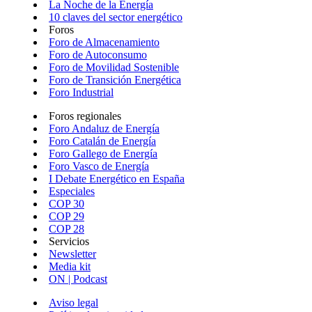
La Noche de la Energía
10 claves del sector energético
Foros
Foro de Almacenamiento
Foro de Autoconsumo
Foro de Movilidad Sostenible
Foro de Transición Energética
Foro Industrial
Foros regionales
Foro Andaluz de Energía
Foro Catalán de Energía
Foro Gallego de Energía
Foro Vasco de Energía
I Debate Energético en España
Especiales
COP 30
COP 29
COP 28
Servicios
Newsletter
Media kit
ON | Podcast
Aviso legal