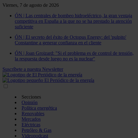
Viernes, 7 de agosto de 2026
ÓN | Las centrales de bombeo hidroeléctrico, la gran ventaja
competitiva en España a la que no se ha prestado la atención
suficiente
ÓN | El secreto del éxito de Octopus Energy: del 'pulpito'
Constantine a generar confianza en el cliente
ÓN | Joan Groizard: "Si el problema es de control de tensión,
la respuesta desde luego no es la nuclear"
Suscríbete a nuestra Newsletter
Secciones
Opinión
Política energética
Renovables
Mercados
Eléctricas
Petróleo & Gas
Videopodcast