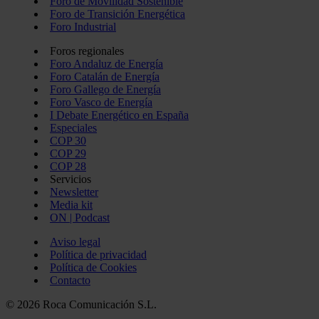
Foro de Movilidad Sostenible
Foro de Transición Energética
Foro Industrial
Foros regionales
Foro Andaluz de Energía
Foro Catalán de Energía
Foro Gallego de Energía
Foro Vasco de Energía
I Debate Energético en España
Especiales
COP 30
COP 29
COP 28
Servicios
Newsletter
Media kit
ON | Podcast
Aviso legal
Política de privacidad
Política de Cookies
Contacto
© 2026 Roca Comunicación S.L.