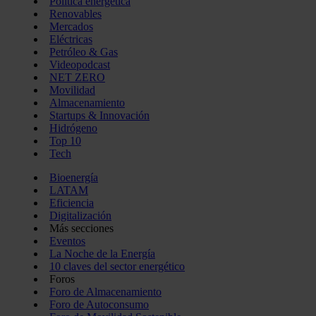
Política energética
Renovables
Mercados
Eléctricas
Petróleo & Gas
Videopodcast
NET ZERO
Movilidad
Almacenamiento
Startups & Innovación
Hidrógeno
Top 10
Tech
Bioenergía
LATAM
Eficiencia
Digitalización
Más secciones
Eventos
La Noche de la Energía
10 claves del sector energético
Foros
Foro de Almacenamiento
Foro de Autoconsumo