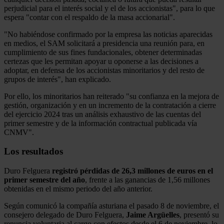
perjudicial para el interés social y el de los accionistas", para lo que
espera "contar con el respaldo de la masa accionarial".
"No habiéndose confirmado por la empresa las noticias aparecidas
en medios, el SAM solicitará a presidencia una reunión para, en
cumplimiento de sus fines fundacionales, obtener determinadas
certezas que les permitan apoyar u oponerse a las decisiones a
adoptar, en defensa de los accionistas minoritarios y del resto de
grupos de interés", han explicado.
Por ello, los minoritarios han reiterado "su confianza en la mejora de
gestión, organización y en un incremento de la contratación a cierre
del ejercicio 2024 tras un análisis exhaustivo de las cuentas del
primer semestre y de la información contractual publicada vía
CNMV".
Los resultados
Duro Felguera
registró pérdidas de 26,3 millones de euros en el
primer semestre del año
, frente a las ganancias de 1,56 millones
obtenidas en el mismo periodo del año anterior.
Según comunicó la compañía asturiana el pasado 8 de noviembre, el
consejero delegado de Duro Felguera,
Jaime Argüelles
, presentó su
renuncia voluntaria al cargo con efectos desde el 6 de noviembre, lo