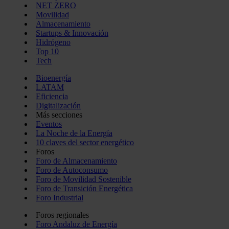
NET ZERO
Movilidad
Almacenamiento
Startups & Innovación
Hidrógeno
Top 10
Tech
Bioenergía
LATAM
Eficiencia
Digitalización
Más secciones
Eventos
La Noche de la Energía
10 claves del sector energético
Foros
Foro de Almacenamiento
Foro de Autoconsumo
Foro de Movilidad Sostenible
Foro de Transición Energética
Foro Industrial
Foros regionales
Foro Andaluz de Energía