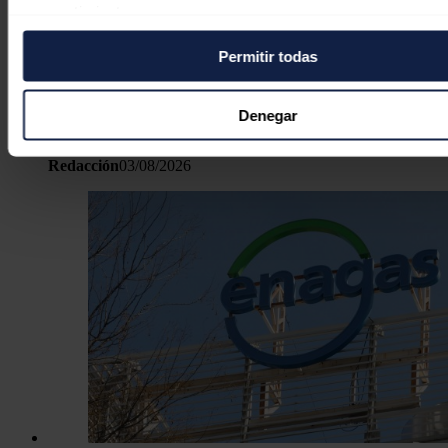
consentimiento.
La CNMV multa a Soltec con 190.000
Permitir todas
Si lo permite, también quisiéramos:
euros por difundir información
Recopilar información sobre su ubicación geográfica
incorrecta sobre sus resultados de
puede tener una precisión de varios metros
Denegar
2023
Identificar su dispositivo analizándolo activamente p
características específicas (huellas digitales)
Redacción
03/08/2026
Obtenga más información sobre cómo se procesan sus dato
personales y establezca sus preferencias en la
sección de 
Puede cambiar o retirar su consentimiento en cualquier mo
la Declaración de cookies.
Las cookies de este sitio web se usan para personalizar el c
y los anuncios, ofrecer funciones de redes sociales y analiza
tráfico. Además, compartimos información sobre el uso que 
sitio web con nuestros partners de redes sociales, publicida
análisis web, quienes pueden combinarla con otra informació
haya proporcionado o que hayan recopilado a partir del uso 