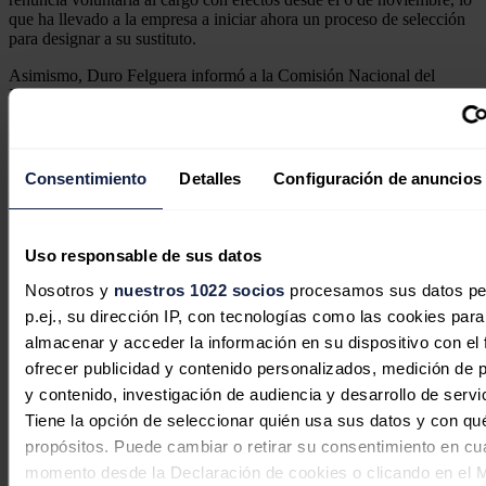
que ha llevado a la empresa a iniciar ahora un proceso de selección
para designar a su sustituto.
Asimismo, Duro Felguera informó a la Comisión Nacional del
Mercado de Valores (CNMV) de que ha nombrado como nuevo
presidente a
Eduardo Espinosa
, hasta ahora vicepresidente de la
compañía, en sustitución de
Jaime Isita
, que pasará ahora a ocupar
la vicepresidencia.
Consentimiento
Detalles
Configuración de anuncios
Noticias relacionadas
Uso responsable de sus datos
Nosotros y
nuestros 1022 socios
procesamos sus datos pe
p.ej., su dirección IP, con tecnologías como las cookies para
almacenar y acceder la información en su dispositivo con el 
ofrecer publicidad y contenido personalizados, medición de p
y contenido, investigación de audiencia y desarrollo de servi
Tiene la opción de seleccionar quién usa sus datos y con qu
propósitos. Puede cambiar o retirar su consentimiento en cu
momento desde la Declaración de cookies o clicando en el 