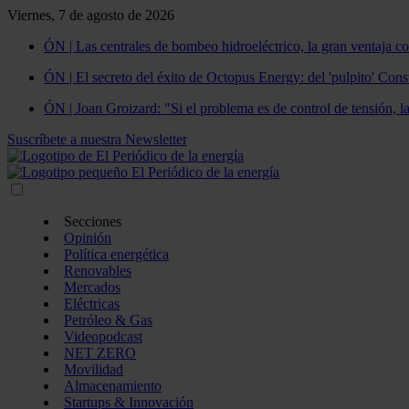
Viernes, 7 de agosto de 2026
ÓN | Las centrales de bombeo hidroeléctrico, la gran ventaja co
ÓN | El secreto del éxito de Octopus Energy: del 'pulpito' Const
ÓN | Joan Groizard: "Si el problema es de control de tensión, l
Suscríbete a nuestra Newsletter
Secciones
Opinión
Política energética
Renovables
Mercados
Eléctricas
Petróleo & Gas
Videopodcast
NET ZERO
Movilidad
Almacenamiento
Startups & Innovación