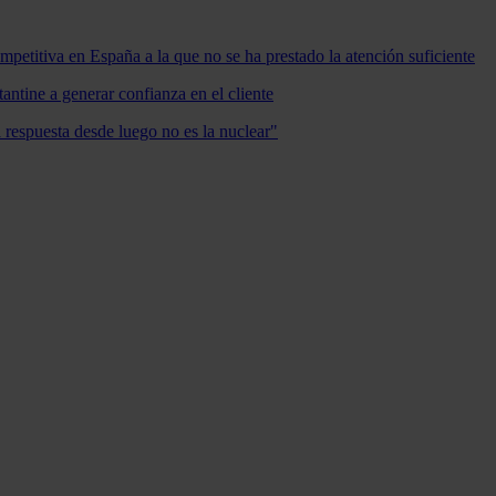
mpetitiva en España a la que no se ha prestado la atención suficiente
antine a generar confianza en el cliente
a respuesta desde luego no es la nuclear"