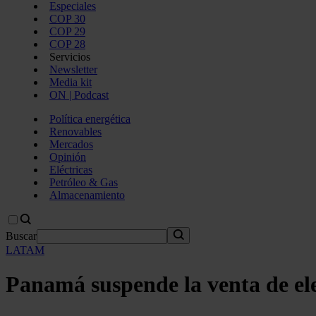
Especiales
COP 30
COP 29
COP 28
Servicios
Newsletter
Media kit
ON | Podcast
Política energética
Renovables
Mercados
Opinión
Eléctricas
Petróleo & Gas
Almacenamiento
Buscar
LATAM
Panamá suspende la venta de el