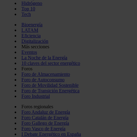
Hidrógeno
Top 10
Tech
Bioenergía
LATAM
Eficiencia
Digitalización
Más secciones
Eventos
La Noche de la Energía
10 claves del sector energético
Foros
Foro de Almacenamiento
Foro de Autoconsumo
Foro de Movilidad Sostenible
Foro de Transición Energética
Foro Industrial
Foros regionales
Foro Andaluz de Energía
Foro Catalán de Energía
Foro Gallego de Energía
Foro Vasco de Energía
I Debate Energético en España