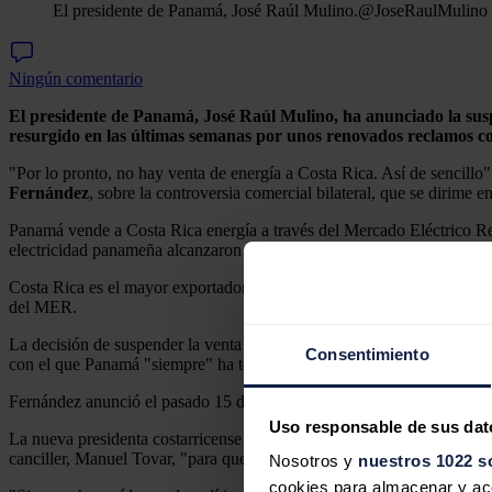
El presidente de Panamá, José Raúl Mulino.
@JoseRaulMulino
Ningún comentario
El presidente de Panamá, José Raúl Mulino, ha anunciado la suspe
resurgido en las últimas semanas por unos renovados reclamos co
"Por lo pronto, no hay venta de energía a Costa Rica. Así de sencillo"
Fernández
, sobre la controversia comercial bilateral, que se dirim
Panamá vende a Costa Rica energía a través del Mercado Eléctrico Re
electricidad panameña alcanzaron los 687,4 GWh para el año 2024.
Costa Rica es el mayor exportador de energía en Centroamérica, con 
del MER.
La decisión de suspender la venta de energía, por un plazo no precisad
Consentimiento
con el que Panamá "siempre" ha tenido "muy buena relación" pero "esa 
Fernández anunció el pasado 15 de mayo que impulsará "acciones inte
Uso responsable de sus dat
La nueva presidenta costarricense argumentó, en declaraciones durant
canciller, Manuel Tovar, "para que instale los mecanismos de diplomaci
Nosotros y
nuestros 1022 s
cookies para almacenar y acce