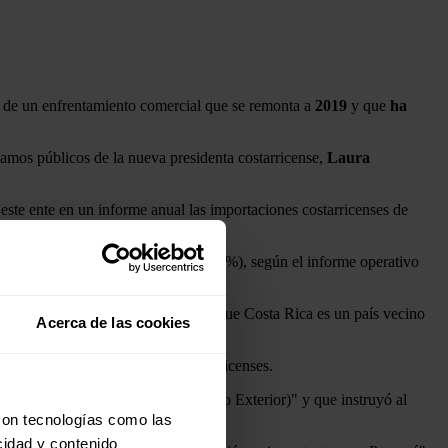
 de un enfrentamiento comercial que se remonta a
2019
y que
ha
clamos públicos de la nueva presidenta costarricense,
Laura
te ente en un informe anual las importaciones costarricenses de
Guatemala
(29,9%) y
Panamá
(11%), según el informe operativo
 explicó el presidente, que resaltó que Costa Rica es un país vecino
Acerca de las cookies
 a esta relación bilateral.
má a una serie de productos costarricenses.
ón de Comex (Ministerio de Comercio Exterior)" y que instruyó al
en ese sentido.
con tecnologías como las
cidad y contenido