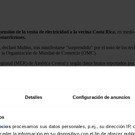
nsión de la venta de electricidad a la vecina Costa Rica
, en medio
starricenses.
, declaró Mulino, tras manifestarse "sorprendido" por el tono de los re
e en la Organización de Mundial de Comercio (OMC).
gional (MER) de América Central y según datos brutos reportados por es
una participación del 49,8% del total negociado en el MER, seguido de
o por Mulino, se sustenta en el principio de "reciprocidad" diplomática,
Detalles
Configuración de anuncios
reciprocidad será ejercida en aquellas cosas que tengan que ver o tocar"
rnacionales" frente al "bloqueo comercial" que desde 2019 aplica Pana
os
e una gira agrícola, que el tema "ya superó las instancias de negociaci
a internacional y de acciones internacionales", si bien no precisó más 
ocios
procesamos sus datos personales, p.ej., su dirección IP, 
der la información en su dispositivo con el fin de ofrecer publi