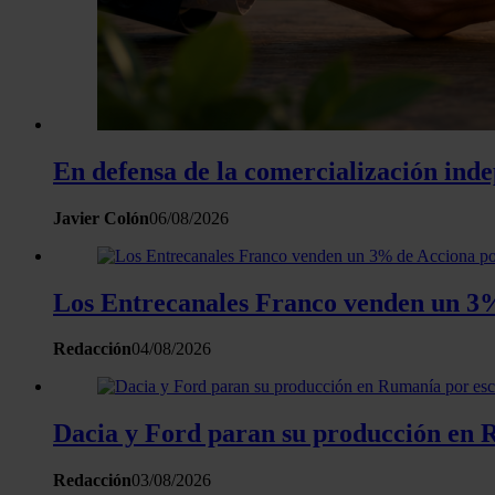
En defensa de la comercialización inde
Javier Colón
06/08/2026
Los Entrecanales Franco venden un 3%
Redacción
04/08/2026
Dacia y Ford paran su producción en R
Redacción
03/08/2026