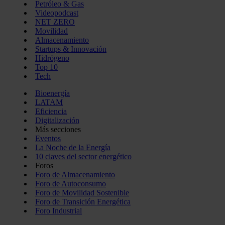
Petróleo & Gas
Videopodcast
NET ZERO
Movilidad
Almacenamiento
Startups & Innovación
Hidrógeno
Top 10
Tech
Bioenergía
LATAM
Eficiencia
Digitalización
Más secciones
Eventos
La Noche de la Energía
10 claves del sector energético
Foros
Foro de Almacenamiento
Foro de Autoconsumo
Foro de Movilidad Sostenible
Foro de Transición Energética
Foro Industrial