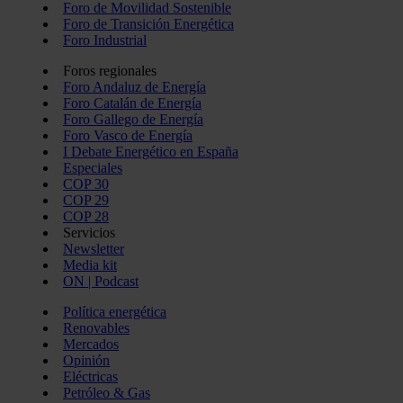
Foro de Movilidad Sostenible
Foro de Transición Energética
Foro Industrial
Foros regionales
Foro Andaluz de Energía
Foro Catalán de Energía
Foro Gallego de Energía
Foro Vasco de Energía
I Debate Energético en España
Especiales
COP 30
COP 29
COP 28
Servicios
Newsletter
Media kit
ON | Podcast
Política energética
Renovables
Mercados
Opinión
Eléctricas
Petróleo & Gas