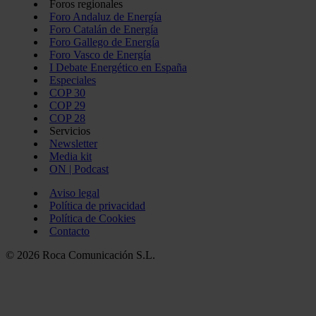
Foros regionales
Foro Andaluz de Energía
Foro Catalán de Energía
Foro Gallego de Energía
Foro Vasco de Energía
I Debate Energético en España
Especiales
COP 30
COP 29
COP 28
Servicios
Newsletter
Media kit
ON | Podcast
Aviso legal
Política de privacidad
Política de Cookies
Contacto
© 2026 Roca Comunicación S.L.