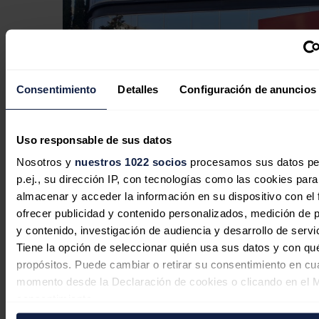
Consentimiento
Detalles
Configuración de anuncios
Uso responsable de sus datos
Nosotros y
nuestros 1022 socios
procesamos sus datos pe
p.ej., su dirección IP, con tecnologías como las cookies para
La CNMV multa a Soltec con 190.000
almacenar y acceder la información en su dispositivo con el 
euros por difundir información
ofrecer publicidad y contenido personalizados, medición de p
y contenido, investigación de audiencia y desarrollo de servi
incorrecta sobre sus resultados de
Tiene la opción de seleccionar quién usa sus datos y con qu
2023
propósitos. Puede cambiar o retirar su consentimiento en cu
momento desde la Declaración de cookies o clicando en el 
Redacción
03/08/2026
consentimiento.