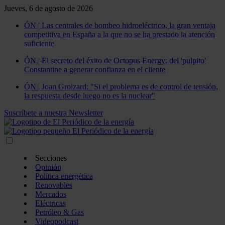
Jueves, 6 de agosto de 2026
ÓN | Las centrales de bombeo hidroeléctrico, la gran ventaja
competitiva en España a la que no se ha prestado la atención
suficiente
ÓN | El secreto del éxito de Octopus Energy: del 'pulpito'
Constantine a generar confianza en el cliente
ÓN | Joan Groizard: "Si el problema es de control de tensión,
la respuesta desde luego no es la nuclear"
Suscríbete a nuestra Newsletter
Secciones
Opinión
Política energética
Renovables
Mercados
Eléctricas
Petróleo & Gas
Videopodcast