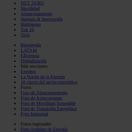
NET ZERO
Movilidad
Almacenamiento
Startups & Innovación
Hidrógeno
Top 10
Tech
Bioenergía
LATAM
Eficiencia
Digitalización
Más secciones
Eventos
La Noche de la Energía
10 claves del sector energético
Foros
Foro de Almacenamiento
Foro de Autoconsumo
Foro de Movilidad Sostenible
Foro de Transición Energética
Foro Industrial
Foros regionales
Foro Andaluz de Energía