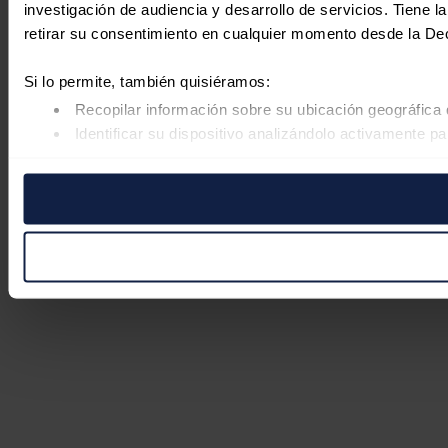
investigación de audiencia y desarrollo de servicios. Tiene 
retirar su consentimiento en cualquier momento desde la De
Si lo permite, también quisiéramos:
Recopilar información sobre su ubicación geográfica 
Identificar su dispositivo analizándolo activamente pa
Obtenga más información sobre cómo se procesan sus datos
retirar su consentimiento en cualquier momento en la Declar
Las cookies de este sitio web se usan para personalizar el co
Además, compartimos información sobre el uso que haga del s
pueden combinarla con otra información que les haya proporc