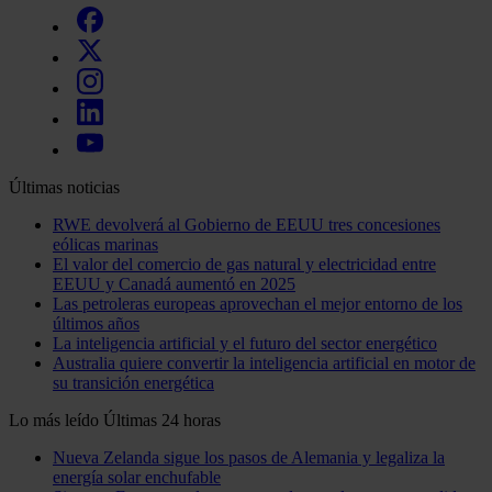
Últimas noticias
RWE devolverá al Gobierno de EEUU tres concesiones
eólicas marinas
El valor del comercio de gas natural y electricidad entre
EEUU y Canadá aumentó en 2025
Las petroleras europeas aprovechan el mejor entorno de los
últimos años
La inteligencia artificial y el futuro del sector energético
Australia quiere convertir la inteligencia artificial en motor de
su transición energética
Lo más leído
Últimas 24 horas
Nueva Zelanda sigue los pasos de Alemania y legaliza la
energía solar enchufable