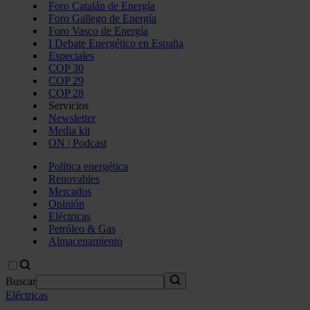
Foro Catalán de Energía
Foro Gallego de Energía
Foro Vasco de Energía
I Debate Energético en España
Especiales
COP 30
COP 29
COP 28
Servicios
Newsletter
Media kit
ON | Podcast
Política energética
Renovables
Mercados
Opinión
Eléctricas
Petróleo & Gas
Almacenamiento
Buscar
Eléctricas