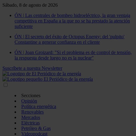
Sábado, 8 de agosto de 2026
ÓN | Las centrales de bombeo hidroeléctrico, la gran ventaja
competitiva en España a la que no se ha prestado la atención
suficiente
ÓN | El secreto del éxito de Octopus Energy: del 'pulpito'
Constantine a generar confianza en el cliente
ÓN | Joan Groizard: "Si el problema es de control de tensión,
la respuesta desde luego no es la nuclear"
Suscríbete a nuestra Newsletter
Secciones
Opinión
Política energética
Renovables
Mercados
Eléctricas
Petróleo & Gas
Videopodcast