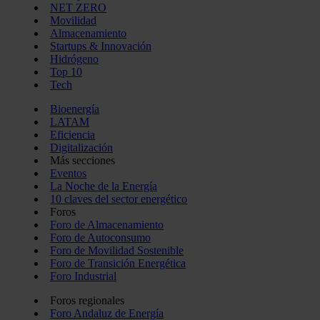
NET ZERO
Movilidad
Almacenamiento
Startups & Innovación
Hidrógeno
Top 10
Tech
Bioenergía
LATAM
Eficiencia
Digitalización
Más secciones
Eventos
La Noche de la Energía
10 claves del sector energético
Foros
Foro de Almacenamiento
Foro de Autoconsumo
Foro de Movilidad Sostenible
Foro de Transición Energética
Foro Industrial
Foros regionales
Foro Andaluz de Energía