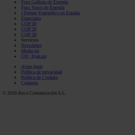
Foro Gallego de Energía
Foro Vasco de Energía
I Debate Energético en España
Especiales
COP 30
COP 29
COP 28
Servicios
Newsletter
Media kit
ON | Podcast
Aviso legal
Política de privacidad
Política de Cookies
Contacto
© 2026 Roca Comunicación S.L.