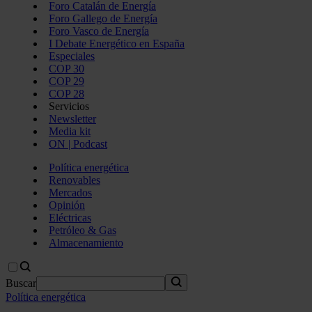
Foro Catalán de Energía
Foro Gallego de Energía
Foro Vasco de Energía
I Debate Energético en España
Especiales
COP 30
COP 29
COP 28
Servicios
Newsletter
Media kit
ON | Podcast
Política energética
Renovables
Mercados
Opinión
Eléctricas
Petróleo & Gas
Almacenamiento
Buscar
Política energética