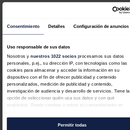
Ribera lamenta que algunos usen el
apagón ibérico para socavar la
transición energética
Consentimiento
Detalles
Configuración de anuncios
Uso responsable de sus datos
Un panel de expertos independientes
Nosotros y
nuestros 1022 socios
procesamos sus datos
abre una investigación sobre el gran
personales, p.ej., su dirección IP, con tecnologías como las
apagón ibérico
cookies para almacenar y acceder la información en su
dispositivo con el fin de ofrecer publicidad y contenido
Además, recordó que, según el marco regulatorio vigente, España,
Portugal y Francia tienen que enviar un informe Bruselas en tres
personalizados, medición de publicidad y contenido,
meses explicando las causas de lo que ha ocurrido para que la
investigación de audiencia y desarrollo de servicios. Tiene la
Comisión Europea pueda analizarlo y "ver si hace falta una
opción de seleccionar quién usa sus datos y con qué
modificación de la legislación vigente".
propósitos. Puede cambiar o retirar su consentimiento en
"Nosotros entendemos que es una investigación que llevará tiempo
cualquier momento desde la Declaración de cookies o clica
y desde la Comisión Europea no queremos realizar ningún tipo de
en el Menú de consentimiento.
especulación, pero sí que queremos cuanto antes recibir esta
Permitir todas
explicación", subrayó.