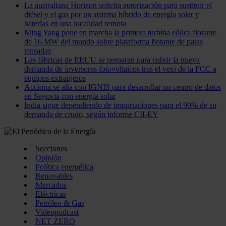
La australiana Horizon solicita autorización para sustituir el
diésel y el gas por un sistema híbrido de energía solar y
baterías en una localidad remota
Ming Yang pone en marcha la primera turbina eólica flotante
de 16 MW del mundo sobre plataforma flotante de patas
tensadas
Las fábricas de EEUU se preparan para cubrir la nueva
demanda de inversores fotovoltaicos tras el veto de la FCC a
equipos extranjeros
Acciona se alía con IGNIS para desarrollar un centro de datos
en Segovia con energía solar
India sigue dependiendo de importaciones para el 90% de su
demanda de crudo, según informe CII-EY
Secciones
Opinión
Política energética
Renovables
Mercados
Eléctricas
Petróleo & Gas
Videopodcast
NET ZERO