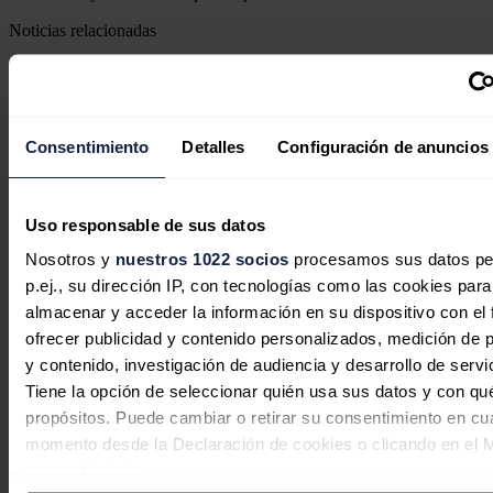
Noticias relacionadas
Consentimiento
Detalles
Configuración de anuncios
Uso responsable de sus datos
Nosotros y
nuestros 1022 socios
procesamos sus datos pe
p.ej., su dirección IP, con tecnologías como las cookies para
almacenar y acceder la información en su dispositivo con el 
ofrecer publicidad y contenido personalizados, medición de p
y contenido, investigación de audiencia y desarrollo de servi
El mercado eléctrico vuelve a
Tiene la opción de seleccionar quién usa sus datos y con qu
encarecerse: el pool supera los 104
propósitos. Puede cambiar o retirar su consentimiento en cu
euros/MWh en julio pese al récord de
momento desde la Declaración de cookies o clicando en el 
producción solar
consentimiento.