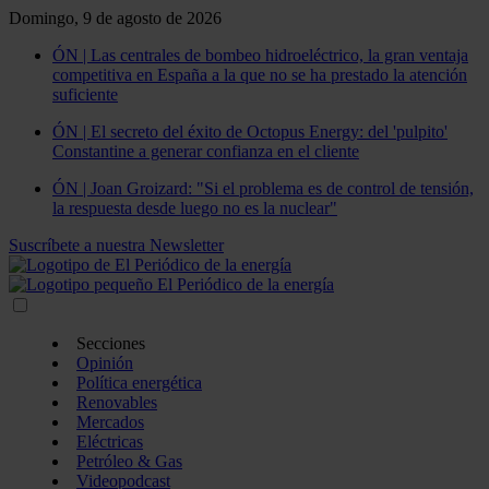
Domingo, 9 de agosto de 2026
ÓN | Las centrales de bombeo hidroeléctrico, la gran ventaja
competitiva en España a la que no se ha prestado la atención
suficiente
ÓN | El secreto del éxito de Octopus Energy: del 'pulpito'
Constantine a generar confianza en el cliente
ÓN | Joan Groizard: "Si el problema es de control de tensión,
la respuesta desde luego no es la nuclear"
Suscríbete a nuestra Newsletter
Secciones
Opinión
Política energética
Renovables
Mercados
Eléctricas
Petróleo & Gas
Videopodcast