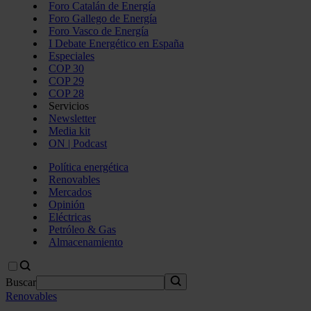
Foro Catalán de Energía
Foro Gallego de Energía
Foro Vasco de Energía
I Debate Energético en España
Especiales
COP 30
COP 29
COP 28
Servicios
Newsletter
Media kit
ON | Podcast
Política energética
Renovables
Mercados
Opinión
Eléctricas
Petróleo & Gas
Almacenamiento
Buscar
Renovables