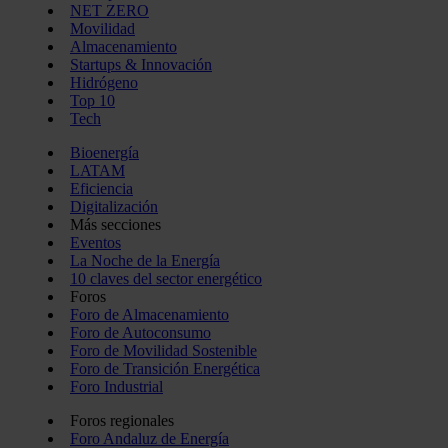
NET ZERO
Movilidad
Almacenamiento
Startups & Innovación
Hidrógeno
Top 10
Tech
Bioenergía
LATAM
Eficiencia
Digitalización
Más secciones
Eventos
La Noche de la Energía
10 claves del sector energético
Foros
Foro de Almacenamiento
Foro de Autoconsumo
Foro de Movilidad Sostenible
Foro de Transición Energética
Foro Industrial
Foros regionales
Foro Andaluz de Energía