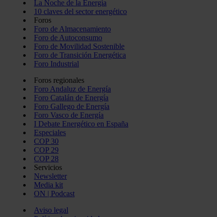
La Noche de la Energía
10 claves del sector energético
Foros
Foro de Almacenamiento
Foro de Autoconsumo
Foro de Movilidad Sostenible
Foro de Transición Energética
Foro Industrial
Foros regionales
Foro Andaluz de Energía
Foro Catalán de Energía
Foro Gallego de Energía
Foro Vasco de Energía
I Debate Energético en España
Especiales
COP 30
COP 29
COP 28
Servicios
Newsletter
Media kit
ON | Podcast
Aviso legal