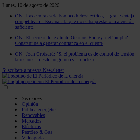
Lunes, 10 de agosto de 2026
ÓN | Las centrales de bombeo hidroeléctrico, la gran ventaja
competitiva en España a la que no se ha prestado la atención
suficiente
ÓN | El secreto del éxito de Octopus Energy: del 'pulpito'
Constantine a generar confianza en el cliente
ÓN | Joan Groizard: "Si el problema es de control de tensión,
la respuesta desde luego no es la nuclear"
Suscríbete a nuestra Newsletter
Secciones
Opinión
Política energética
Renovables
Mercados
Eléctricas
Petróleo & Gas
Videopodcast