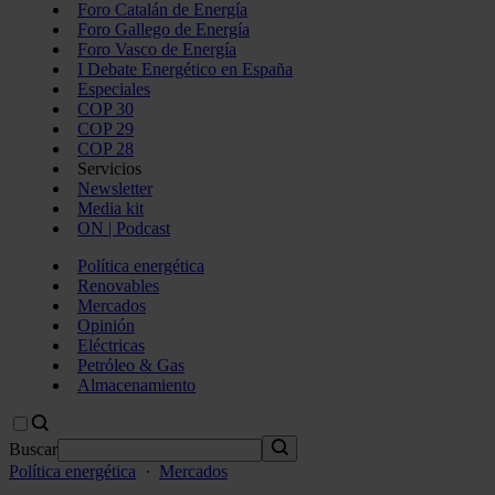
Foro Catalán de Energía
Foro Gallego de Energía
Foro Vasco de Energía
I Debate Energético en España
Especiales
COP 30
COP 29
COP 28
Servicios
Newsletter
Media kit
ON | Podcast
Política energética
Renovables
Mercados
Opinión
Eléctricas
Petróleo & Gas
Almacenamiento
Buscar
Política energética
·
Mercados