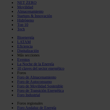
NET ZERO
Movilidad
Almacenamiento
Startups & Innovación
Hidrógeno
Top 10
Tech
Bioenergía
LATAM
Eficiencia
Digitalización
Más secciones
Eventos
La Noche de la Energía
10 claves del sector energético
Foros
Foro de Almacenamiento
Foro de Autoconsumo
Foro de Movilidad Sostenible
Foro de Transición Energética
Foro Industrial
Foros regionales
Foro Andaluz de Energía